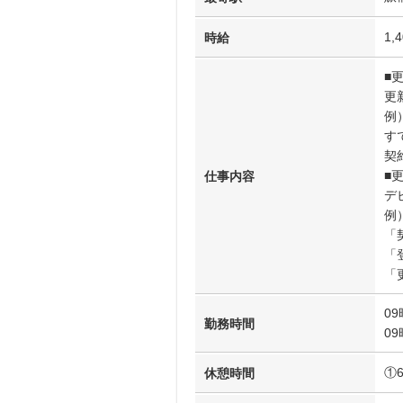
1,
時給
■
更
例
す
契
■
仕事内容
デ
例
「
「
「
09
勤務時間
09
①
休憩時間