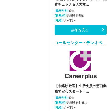
費チェック＆入力業…
[勤務形態]
派遣
[勤務地]
長崎県 長崎市
[時給]
1,220円～
詳細を見る
コールセンター・テレオペ（受信）(生活支援に関する問合せ窓口/平日のみ)
【未経験歓迎】生活支援の窓口業
務で安心スタート！…
[勤務形態]
派遣
[勤務地]
長崎県 佐世保市
[時給]
1,170円～