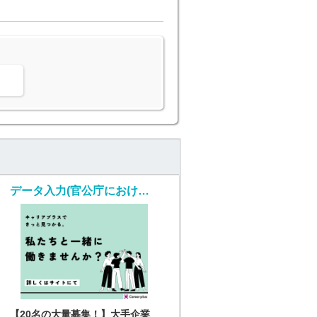
。
データ入力(官公庁における各種書類の確認)
【20名の大量募集！】大手企業