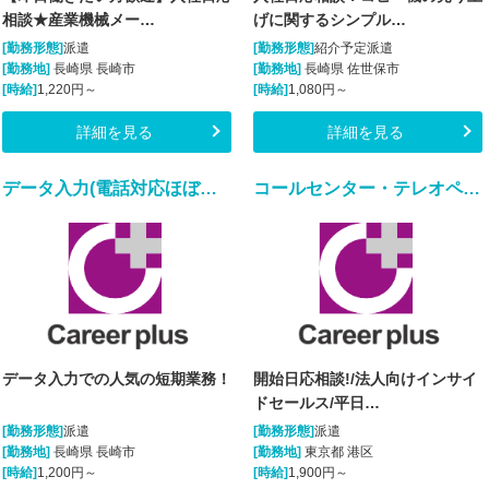
相談★産業機械メー…
げに関するシンプル…
[勤務形態]
派遣
[勤務形態]
紹介予定派遣
[勤務地]
長崎県 長崎市
[勤務地]
長崎県 佐世保市
[時給]
1,220円～
[時給]
1,080円～
詳細を見る
詳細を見る
データ入力(電話対応ほぼ無しの短期データ入力業務)
コールセンター・テレオペ（発信）(ビッグデータを扱うIT企業での法人向けインサイドセールス)
データ入力での人気の短期業務！
開始日応相談!/法人向けインサイ
ドセールス/平日…
[勤務形態]
派遣
[勤務形態]
派遣
[勤務地]
長崎県 長崎市
[勤務地]
東京都 港区
[時給]
1,200円～
[時給]
1,900円～