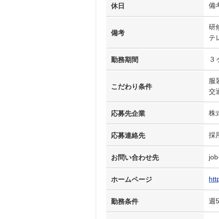
備
休日
研
備考
テ
３
勤務期間
服
こだわり条件
交
株
応募先企業
採
応募連絡先
job
お問い合わせ先
htt
ホームページ
週
勤務条件