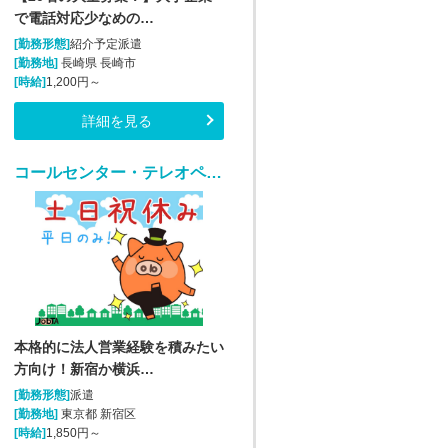
で電話対応少なめの…
[勤務形態]
紹介予定派遣
[勤務地]
長崎県 長崎市
[時給]
1,200円～
詳細を見る
コールセンター・テレオペ（発信）(法人向けアウトバウンド業務/週5/9~18時)
本格的に法人営業経験を積みたい
方向け！新宿か横浜…
[勤務形態]
派遣
[勤務地]
東京都 新宿区
[時給]
1,850円～