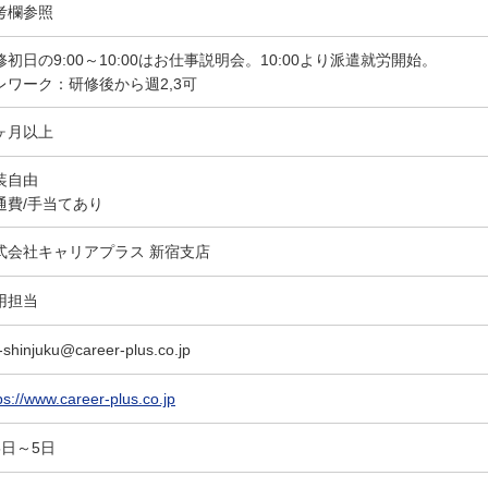
考欄参照
修初日の9:00～10:00はお仕事説明会。10:00より派遣就労開始。
レワーク：研修後から週2,3可
ヶ月以上
装自由
通費/手当てあり
式会社キャリアプラス 新宿支店
用担当
-shinjuku@career-plus.co.jp
ps://www.career-plus.co.jp
5日～5日