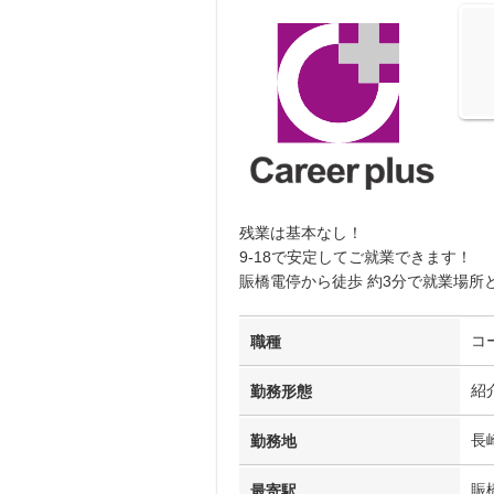
残業は基本なし！
9-18で安定してご就業できます！
賑橋電停から徒歩 約3分で就業場所
コ
職種
紹
勤務形態
長
勤務地
賑
最寄駅