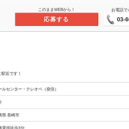
このままWEBから！
お電話で
応募する
03-6
と駅近です！
ールセンター・テレオペ（発信）
介
崎県 長崎市
橋電停徒歩3分