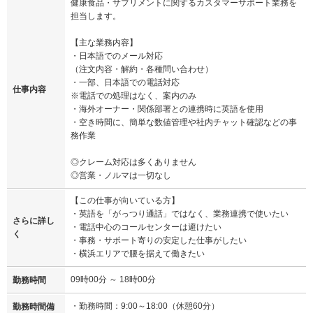
健康食品・サプリメントに関するカスタマーサポート業務を
担当します。
【主な業務内容】
・日本語でのメール対応
（注文内容・解約・各種問い合わせ）
・一部、日本語での電話対応
仕事内容
※電話での処理はなく、案内のみ
・海外オーナー・関係部署との連携時に英語を使用
・空き時間に、簡単な数値管理や社内チャット確認などの事
務作業
◎クレーム対応は多くありません
◎営業・ノルマは一切なし
【この仕事が向いている方】
・英語を「がっつり通話」ではなく、業務連携で使いたい
さらに詳し
・電話中心のコールセンターは避けたい
く
・事務・サポート寄りの安定した仕事がしたい
・横浜エリアで腰を据えて働きたい
09時00分 ～ 18時00分
勤務時間
・勤務時間：9:00～18:00（休憩60分）
勤務時間備