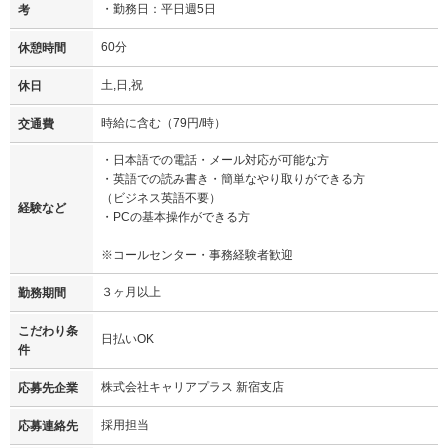
・勤務日：平日週5日
考
60分
休憩時間
土,日,祝
休日
時給に含む（79円/時）
交通費
・日本語での電話・メール対応が可能な方
・英語での読み書き・簡単なやり取りができる方
（ビジネス英語不要）
経験など
・PCの基本操作ができる方
※コールセンター・事務経験者歓迎
３ヶ月以上
勤務期間
こだわり条
日払いOK
件
株式会社キャリアプラス 新宿支店
応募先企業
採用担当
応募連絡先