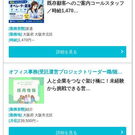
既存顧客へのご案内コールスタッフ
／時給1,470…
[勤務形態]
派遣
[勤務地]
大阪府 大阪市北区
[時給]
1,470円～
詳細を見る
オフィス事務(受託運営プロジェクトリーダー職/随時入社)
人と企業をつなぐ架け橋に！未経験
から挑戦できる営…
[勤務形態]
紹介
[勤務地]
大阪府 大阪市北区
[月収]
239,500円～
詳細を見る