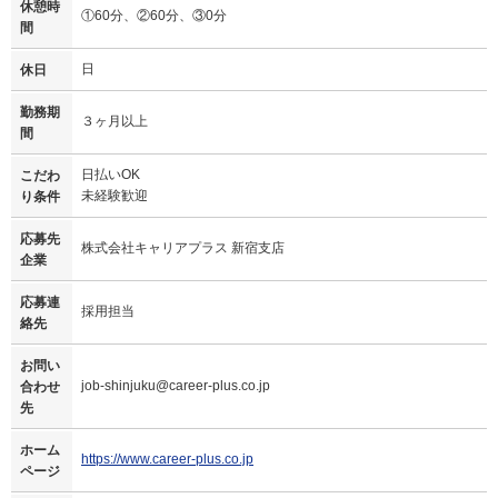
休憩時
①60分、②60分、③0分
間
日
休日
勤務期
３ヶ月以上
間
日払いOK
こだわ
未経験歓迎
り条件
応募先
株式会社キャリアプラス 新宿支店
企業
応募連
採用担当
絡先
お問い
job-shinjuku@career-plus.co.jp
合わせ
先
ホーム
https://www.career-plus.co.jp
ページ