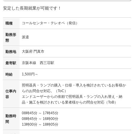
安定した長期就業が可能です！
コールセンター・テレオペ（発信）
職種
勤務形
派遣
態
大阪府 門真市
勤務地
京阪本線 西三荘駅
最寄駅
1,500円～
時給
照明器具・ランプの購入・仕様・導入を検討されているお客様か
らのお問合せ対応。（ToC）
仕事内
エンドユーザーからの依頼で照明器具・ランプの入れ替え・納
容
品・施工を検討されている業者様からの問合せ対応（ToB）
08時45分 ～ 17時45分
勤務時
08時45分 ～ 16時00分
間
13時00分 ～ 18時05分