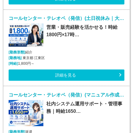
コールセンター・テレオペ（発信）(土日祝休み｜大手損保のインサイドセールス業務)
営業・販売経験を活かせる！時給
1800円×17時…
[勤務形態]
紹介
[勤務地]
東京都 江東区
[時給]
1,800円～
詳細を見る
コールセンター・テレオペ（発信）(マニュアル作成*研修担当業務*一般事務*週5日*高時給)
社内システム運用サポート・管理事
務｜時給1650…
[勤務形態]
派遣