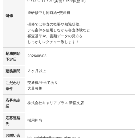
9：00～17：30(実働7.75h/休憩1h)
※研修中も同時給+交通費
研修
研修では審査の概要や知識研修、
デモ案件を使用しながら審査体験など
審査基準や、書類データの見方を
しっかりレクチャー致します！
勤務開始
2026/08/03
予定日
３ヶ月以上
勤務期間
交通費/手当てあり
こだわり
大量募集
条件
応募先企
株式会社キャリアプラス 新宿支店
業
応募連絡
採用担当
先
お問い合
job-shinjuku@career-plus.co.jp