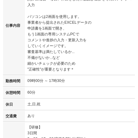
入力
パソコンは2画面を使用します。
事業者から提出されたEXCELデータの
仕事内容
申請書を1画面で開き、
もう1画面の専用システムPCで
コメントや進捗の入力・更新入力を
していくイメージです。
審査基準は満たしているか...
不備がないか...など
細かいチェックが必要のため
"正確性"が重要となります＊
09時00分 ～ 17時30分
勤務時間
60分
休憩時間
土,日,祝
休日
あり
交通費
【研修】
3日間