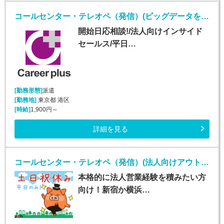
コールセンター・テレオペ（発信）(ビッグデータを扱うIT企業での法人向けインサイドセールス)
開始日応相談!/法人向けインサイド
セールス/平日…
[勤務形態]
派遣
[勤務地]
東京都 港区
[時給]
1,900円～
詳細を見る
コールセンター・テレオペ（発信）(法人向けアウトバウンド業務/週5/9~18時)
本格的に法人営業経験を積みたい方
向け！新宿か横浜…