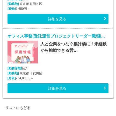
[勤務地]
東京都 世田谷区
[時給]
1,650円～
詳細を見る
オフィス事務(受託運営プロジェクトリーダー職/随時入社)
人と企業をつなぐ架け橋に！未経験
から挑戦できる営…
[勤務形態]
紹介
[勤務地]
東京都 千代田区
[月収]
264,000円～
詳細を見る
リストにもどる