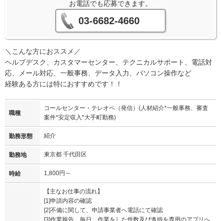
お電話でも応募できます。
03-6682-4660
＼こんな方におススメ／
ヘルプデスク、カスタマーセンター、テクニカルサポート、電話対
応、メール対応、一般事務、データ入力、パソコン操作など
経験ある方には特におすすめです！！
コールセンター・テレオペ（発信）(人材紹介*一般事務、審査
職種
案件*安定収入*大手町勤務)
紹介
勤務形態
東京都 千代田区
勤務地
1,800円～
時給
【主なお仕事の流れ】
[1]申請内容の確認
[2]不備に関して、申請事業者へ電話にて確認
[3]作業報告 毎日、作業をした件数及び進捗を専用のアプリへ