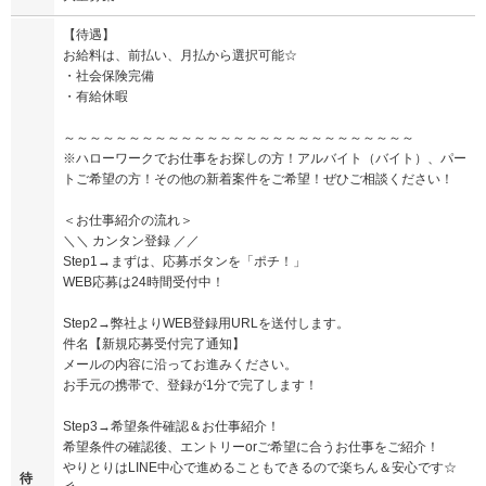
【待遇】
お給料は、前払い、月払から選択可能☆
・社会保険完備
・有給休暇
～～～～～～～～～～～～～～～～～～～～～～～～～～～
※ハローワークでお仕事をお探しの方！アルバイト（バイト）、パー
トご希望の方！その他の新着案件をご希望！ぜひご相談ください！
＜お仕事紹介の流れ＞
＼＼ カンタン登録 ／／
Step1→まずは、応募ボタンを「ポチ！」
WEB応募は24時間受付中！
Step2→弊社よりWEB登録用URLを送付します。
件名【新規応募受付完了通知】
メールの内容に沿ってお進みください。
お手元の携帯で、登録が1分で完了します！
Step3→希望条件確認＆お仕事紹介！
希望条件の確認後、エントリーorご希望に合うお仕事をご紹介！
やりとりはLINE中心で進めることもできるので楽ちん＆安心です☆
待