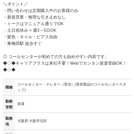
＼ポイント／
・問い合わせは定期購入中のお客様のみ
・新規営業・無理な引き止めなし
・トークはマニュアル通りでOK
・土日祝休み × 週3～5日OK
・髪色・ネイル・ピアス自由
・東梅田駅 徒歩すぐ
◎ コールセンターが初めての方も始めやすい内容です。
◆◇◆キャリアプラスは来社不要！Webでカンタン派遣登録OK！
◆◇◆
コールセンター・テレオペ（受信）(美容製品のコールセンタースタ
職種
ッフ)
勤務
派遣
形態
勤務
大阪府 大阪市北区
地