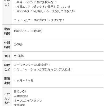
に詳
・美容・ヘアケア系に抵抗がない
しく
・梅田エリアで通いやすい仕事を探している
・週5フルタイムは厳しいが、安定して働きたい
こういったニーズの方にピッタリです！
勤務
10時00分 ～ 19時00分
時間
休憩
①60分
時間
土,日,祝
休日
コールセンター未経験歓迎！
経験
コミュニケーションが苦にならない方大歓迎！
など
勤務
１ヶ月～３ヶ月
期間
日払いOK
こだ
未経験歓迎
わり
オープニングスタッフ
条件
大量募集