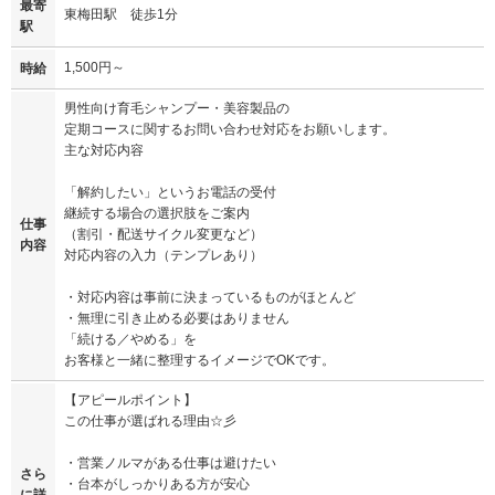
最寄
東梅田駅 徒歩1分
駅
1,500円～
時給
男性向け育毛シャンプー・美容製品の
定期コースに関するお問い合わせ対応をお願いします。
主な対応内容
「解約したい」というお電話の受付
継続する場合の選択肢をご案内
仕事
（割引・配送サイクル変更など）
内容
対応内容の入力（テンプレあり）
・対応内容は事前に決まっているものがほとんど
・無理に引き止める必要はありません
「続ける／やめる」を
お客様と一緒に整理するイメージでOKです。
【アピールポイント】
この仕事が選ばれる理由☆彡
・営業ノルマがある仕事は避けたい
さら
・台本がしっかりある方が安心