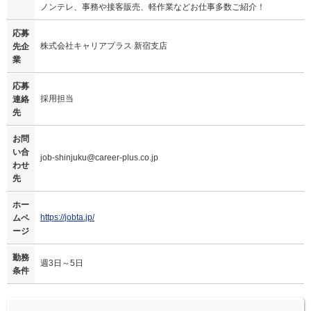
ノンテレ、事務や接客販売、軽作業などお仕事多数ご紹介！
応募
株式会社キャリアプラス 新宿支店
先企
業
応募
採用担当
連絡
先
お問
い合
job-shinjuku@career-plus.co.jp
わせ
先
ホー
https://jobta.jp/
ムペ
ージ
勤務
週3日～5日
条件