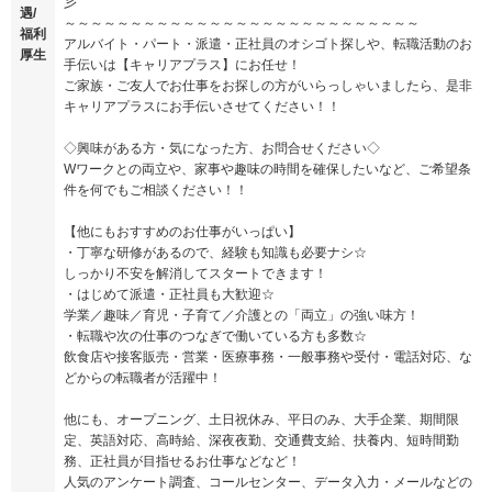
彡
遇/
～～～～～～～～～～～～～～～～～～～～～～～～～～～
福利
アルバイト・パート・派遣・正社員のオシゴト探しや、転職活動のお
厚生
手伝いは【キャリアプラス】にお任せ！
ご家族・ご友人でお仕事をお探しの方がいらっしゃいましたら、是非
キャリアプラスにお手伝いさせてください！！
◇興味がある方・気になった方、お問合せください◇
Wワークとの両立や、家事や趣味の時間を確保したいなど、ご希望条
件を何でもご相談ください！！
【他にもおすすめのお仕事がいっぱい】
・丁寧な研修があるので、経験も知識も必要ナシ☆
しっかり不安を解消してスタートできます！
・はじめて派遣・正社員も大歓迎☆
学業／趣味／育児・子育て／介護との「両立」の強い味方！
・転職や次の仕事のつなぎで働いている方も多数☆
飲食店や接客販売・営業・医療事務・一般事務や受付・電話対応、な
どからの転職者が活躍中！
他にも、オープニング、土日祝休み、平日のみ、大手企業、期間限
定、英語対応、高時給、深夜夜勤、交通費支給、扶養内、短時間勤
務、正社員が目指せるお仕事などなど！
人気のアンケート調査、コールセンター、データ入力・メールなどの