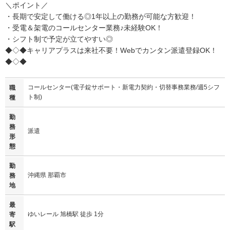
＼ポイント／
・長期で安定して働ける◎1年以上の勤務が可能な方歓迎！
・受電＆架電のコールセンター業務♪未経験OK！
・シフト制で予定が立てやすい◎
◆◇◆キャリアプラスは来社不要！Webでカンタン派遣登録OK！
◆◇◆
コールセンター(電子錠サポート・新電力契約・切替事務業務/週5シフ
職
ト制)
種
勤
務
派遣
形
態
勤
沖縄県 那覇市
務
地
最
ゆいレール 旭橋駅 徒歩 1分
寄
駅