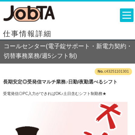
仕事情報詳細
コールセンター(電子錠サポート・新電力契約・
切替事務業務/週5シフト制)
c43251101301
長期安定◎受発信マルチ業務♪日勤/夜勤選べるシフト
受電発信◎PC入力ができればOK♪土日含むシフト制勤務★