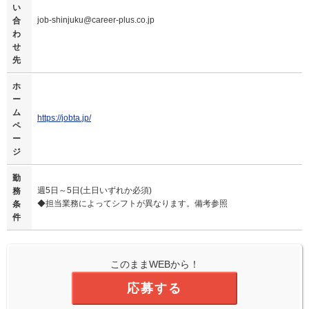
い
job-shinjuku@career-plus.co.jp
合
わ
せ
先
ホ
ー
ム
https://jobta.jp/
ペ
ー
ジ
勤
週5日～5日(土日いずれか必須)
務
◆担当業務によってシフトが異なります。備考参照
条
件
このままWEBから！
応募する