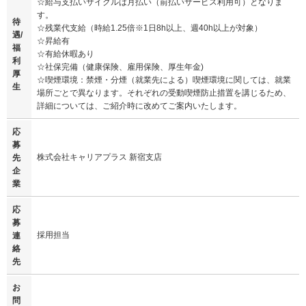
☆給与支払いサイクルは月払い（前払いサービス利用可）となりま
す。
待
☆残業代支給（時給1.25倍※1日8h以上、週40h以上が対象）
遇/
☆昇給有
福
☆有給休暇あり
利
☆社保完備（健康保険、雇用保険、厚生年金)
厚
☆喫煙環境：禁煙・分煙（就業先による）喫煙環境に関しては、就業
生
場所ごとで異なります。それぞれの受動喫煙防止措置を講じるため、
詳細については、ご紹介時に改めてご案内いたします。
応
募
株式会社キャリアプラス 新宿支店
先
企
業
応
募
採用担当
連
絡
先
お
問