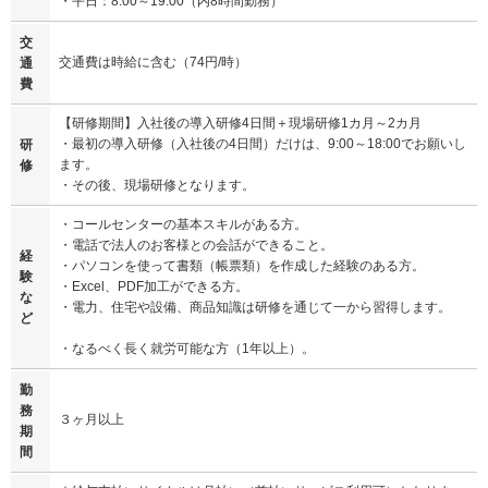
・平日：8:00～19:00（内8時間勤務）
交
交通費は時給に含む（74円/時）
通
費
【研修期間】入社後の導入研修4日間＋現場研修1カ月～2カ月
・最初の導入研修（入社後の4日間）だけは、9:00～18:00でお願いし
研
ます。
修
・その後、現場研修となります。
・コールセンターの基本スキルがある方。
・電話で法人のお客様との会話ができること。
経
・パソコンを使って書類（帳票類）を作成した経験のある方。
験
・Excel、PDF加工ができる方。
な
・電力、住宅や設備、商品知識は研修を通じて一から習得します。
ど
・なるべく長く就労可能な方（1年以上）。
勤
務
３ヶ月以上
期
間