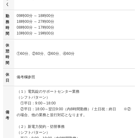
く
09時00分 ～ 18時00分
勤
18時00分 ～ 27時00分
務
08時00分 ～ 17時00分
時
10時00分 ～ 19時00分
間
休
憩
①60分、②60分、③60分、④60分
時
間
休
備考欄参照
日
（１）電気錠のサポートセンター業務
（シフトパターン）
①平日：9:00～18:00
②平日：18:00～翌日9:00（内8時間勤務） / 土日祝：終日 ※②
備
の場合、他の業務と並行対応となります。
考
（２）新電力契約・切替事務
（シフトパターン）