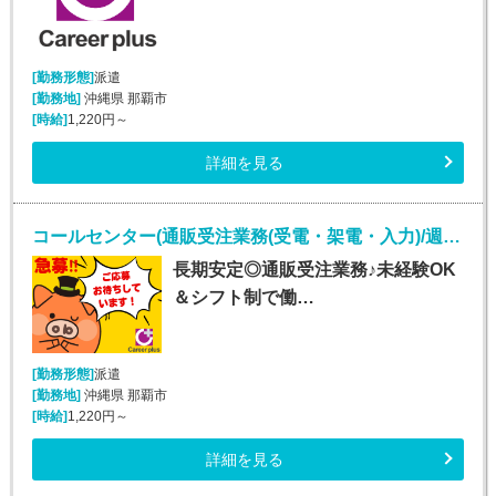
[勤務形態]
派遣
[勤務地]
沖縄県 那覇市
[時給]
1,220円～
詳細を見る
コールセンター(通販受注業務(受電・架電・入力)/週5シフト制)
長期安定◎通販受注業務♪未経験OK
＆シフト制で働…
[勤務形態]
派遣
[勤務地]
沖縄県 那覇市
[時給]
1,220円～
詳細を見る