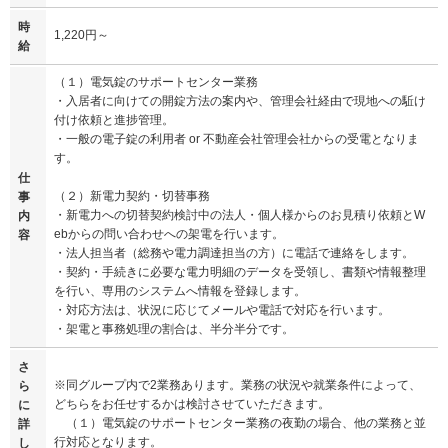
時
1,220円～
給
（１）電気錠のサポートセンター業務
・入居者に向けての開錠方法の案内や、管理会社経由で現地への駈け
付け依頼と進捗管理。
・一般の電子錠の利用者 or 不動産会社管理会社からの受電となりま
す。
仕
（２）新電力契約・切替事務
事
・新電力への切替契約検討中の法人・個人様からのお見積り依頼とW
内
ebからの問い合わせへの架電を行います。
容
・法人担当者（総務や電力調達担当の方）に電話で連絡をします。
・契約・手続きに必要な電力明細のデータを受領し、書類や情報整理
を行い、専用のシステムへ情報を登録します。
・対応方法は、状況に応じてメールや電話で対応を行います。
・架電と事務処理の割合は、半分半分です。
さ
※同グループ内で2業務あります。業務の状況や就業条件によって、
ら
どちらをお任せするかは検討させていただきます。
に
（１）電気錠のサポートセンター業務の夜勤の場合、他の業務と並
詳
行対応となります。
し