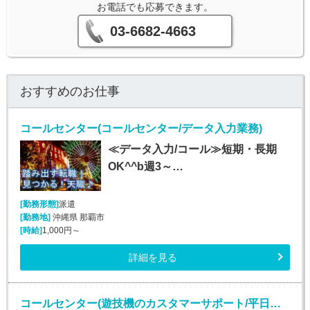
お電話でも応募できます。
03-6682-4663
おすすめのお仕事
コールセンター(コールセンター/データ入力業務)
≪データ入力/コール≫短期・長期
OK^^b週3～…
[勤務形態]
派遣
[勤務地]
沖縄県 那覇市
[時給]
1,000円～
詳細を見る
コールセンター(遊技機のカスタマーサポート/平日のみ/長期)