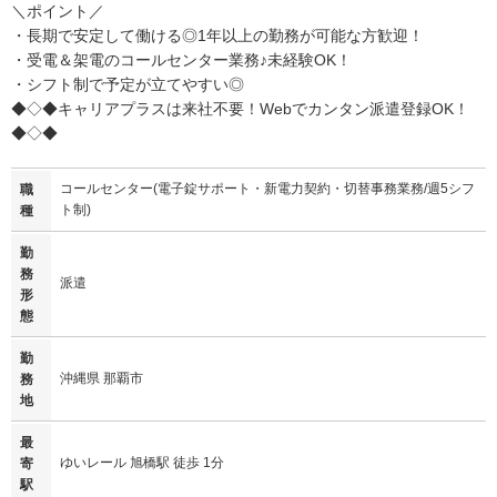
＼ポイント／
・長期で安定して働ける◎1年以上の勤務が可能な方歓迎！
・受電＆架電のコールセンター業務♪未経験OK！
・シフト制で予定が立てやすい◎
◆◇◆キャリアプラスは来社不要！Webでカンタン派遣登録OK！
◆◇◆
コールセンター(電子錠サポート・新電力契約・切替事務業務/週5シフ
職
ト制)
種
勤
務
派遣
形
態
勤
沖縄県 那覇市
務
地
最
ゆいレール 旭橋駅 徒歩 1分
寄
駅