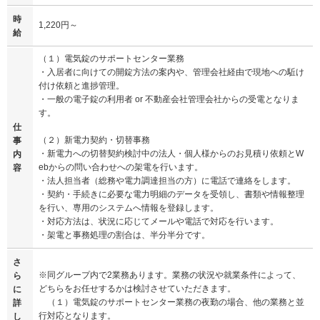
時
1,220円～
給
（１）電気錠のサポートセンター業務
・入居者に向けての開錠方法の案内や、管理会社経由で現地への駈け
付け依頼と進捗管理。
・一般の電子錠の利用者 or 不動産会社管理会社からの受電となりま
す。
仕
（２）新電力契約・切替事務
事
・新電力への切替契約検討中の法人・個人様からのお見積り依頼とW
内
ebからの問い合わせへの架電を行います。
容
・法人担当者（総務や電力調達担当の方）に電話で連絡をします。
・契約・手続きに必要な電力明細のデータを受領し、書類や情報整理
を行い、専用のシステムへ情報を登録します。
・対応方法は、状況に応じてメールや電話で対応を行います。
・架電と事務処理の割合は、半分半分です。
さ
※同グループ内で2業務あります。業務の状況や就業条件によって、
ら
どちらをお任せするかは検討させていただきます。
に
（１）電気錠のサポートセンター業務の夜勤の場合、他の業務と並
詳
行対応となります。
し