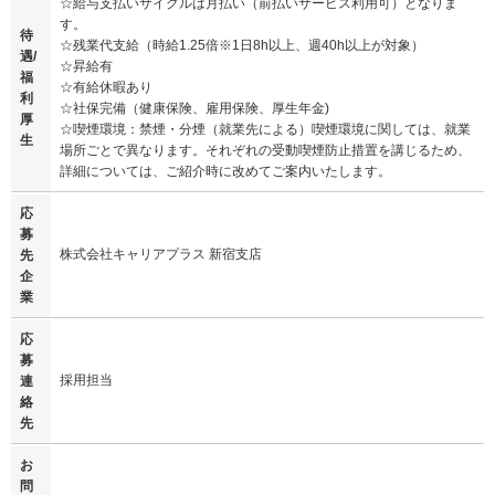
☆給与支払いサイクルは月払い（前払いサービス利用可）となりま
す。
待
☆残業代支給（時給1.25倍※1日8h以上、週40h以上が対象）
遇/
☆昇給有
福
☆有給休暇あり
利
☆社保完備（健康保険、雇用保険、厚生年金)
厚
☆喫煙環境：禁煙・分煙（就業先による）喫煙環境に関しては、就業
生
場所ごとで異なります。それぞれの受動喫煙防止措置を講じるため、
詳細については、ご紹介時に改めてご案内いたします。
応
募
株式会社キャリアプラス 新宿支店
先
企
業
応
募
採用担当
連
絡
先
お
問