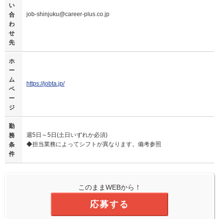
い
job-shinjuku@career-plus.co.jp
合
わ
せ
先
ホ
ー
ム
https://jobta.jp/
ペ
ー
ジ
勤
週5日～5日(土日いずれか必須)
務
◆担当業務によってシフトが異なります。備考参照
条
件
このままWEBから！
応募する