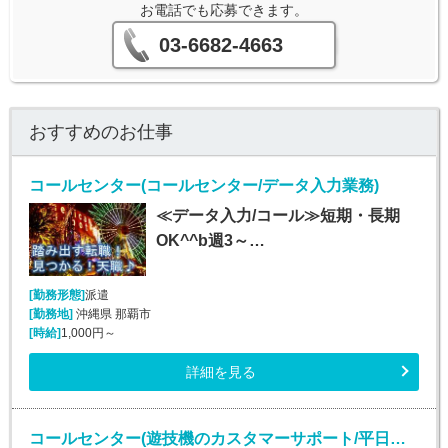
お電話でも応募できます。
03-6682-4663
おすすめのお仕事
コールセンター(コールセンター/データ入力業務)
≪データ入力/コール≫短期・長期
OK^^b週3～…
[勤務形態]
派遣
[勤務地]
沖縄県 那覇市
[時給]
1,000円～
詳細を見る
コールセンター(遊技機のカスタマーサポート/平日のみ/長期)