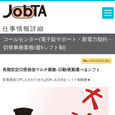
仕事情報詳細
コールセンター(電子錠サポート・新電力契約・
切替事務業務/週5シフト制)
c43251101301
長期安定◎受発信マルチ業務♪日勤/夜勤選べるシフト
受電発信◎PC入力ができればOK♪土日含むシフト制勤務★