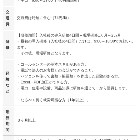
・平日：8:00～19:00（内8時間勤務）
交
交通費は時給に含む（74円/時）
通
費
【研修期間】入社後の導入研修4日間＋現場研修1カ月～2カ月
・最初の導入研修（入社後の4日間）だけは、9:00～18:00でお願いし
研
ます。
修
・その後、現場研修となります。
・コールセンターの基本スキルがある方。
・電話で法人のお客様との会話ができること。
経
・パソコンを使って書類（帳票類）を作成した経験のある方。
験
・Excel、PDF加工ができる方。
な
・電力、住宅や設備、商品知識は研修を通じて一から習得します。
ど
・なるべく長く就労可能な方（1年以上）。
勤
務
３ヶ月以上
期
間