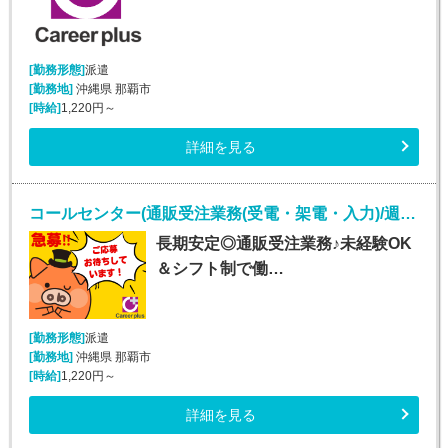
[勤務形態]
派遣
[勤務地]
沖縄県 那覇市
[時給]
1,220円～
詳細を見る
コールセンター(通販受注業務(受電・架電・入力)/週5シフト制)
長期安定◎通販受注業務♪未経験OK
＆シフト制で働…
[勤務形態]
派遣
[勤務地]
沖縄県 那覇市
[時給]
1,220円～
詳細を見る