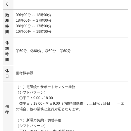
く
09時00分 ～ 18時00分
勤
18時00分 ～ 27時00分
務
08時00分 ～ 17時00分
時
10時00分 ～ 19時00分
間
休
憩
①60分、②60分、③60分、④60分
時
間
休
備考欄参照
日
（１）電気錠のサポートセンター業務
（シフトパターン）
①平日：9:00～18:00
②平日：18:00～翌日9:00（内8時間勤務） / 土日祝：終日 ※②
備
の場合、他の業務と並行対応となります。
考
（２）新電力契約・切替事務
（シフトパターン）