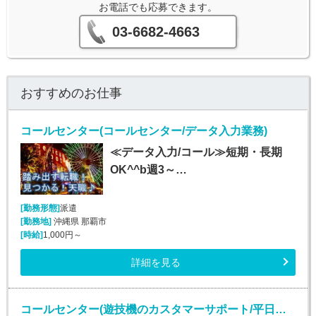
お電話でも応募できます。
03-6682-4663
おすすめのお仕事
コールセンター(コールセンター/データ入力業務)
≪データ入力/コール≫短期・長期
OK^^b週3～…
[勤務形態]
派遣
[勤務地]
沖縄県 那覇市
[時給]
1,000円～
詳細を見る
コールセンター(遊技機のカスタマーサポート/平日のみ/長期)