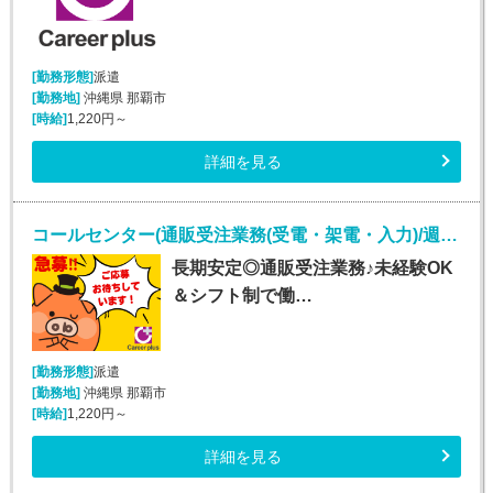
[勤務形態]
派遣
[勤務地]
沖縄県 那覇市
[時給]
1,220円～
詳細を見る
コールセンター(通販受注業務(受電・架電・入力)/週5シフト制)
長期安定◎通販受注業務♪未経験OK
＆シフト制で働…
[勤務形態]
派遣
[勤務地]
沖縄県 那覇市
[時給]
1,220円～
詳細を見る