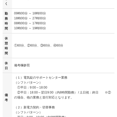
く
09時00分 ～ 18時00分
勤
18時00分 ～ 27時00分
務
08時00分 ～ 17時00分
時
10時00分 ～ 19時00分
間
休
憩
①60分、②60分、③60分、④60分
時
間
休
備考欄参照
日
（１）電気錠のサポートセンター業務
（シフトパターン）
①平日：9:00～18:00
②平日：18:00～翌日9:00（内8時間勤務） / 土日祝：終日 ※②
備
の場合、他の業務と並行対応となります。
考
（２）新電力契約・切替事務
（シフトパターン）