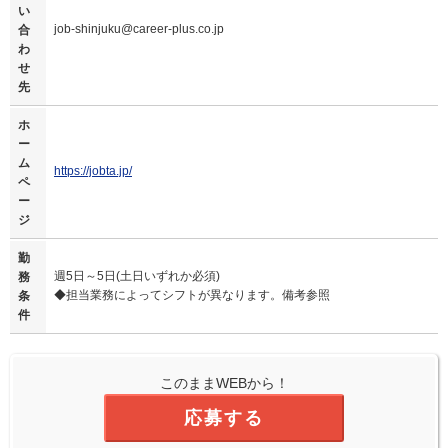
い
job-shinjuku@career-plus.co.jp
合
わ
せ
先
ホ
ー
ム
https://jobta.jp/
ペ
ー
ジ
勤
週5日～5日(土日いずれか必須)
務
◆担当業務によってシフトが異なります。備考参照
条
件
このままWEBから！
応募する