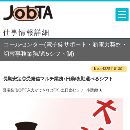
仕事情報詳細
コールセンター(電子錠サポート・新電力契約・
切替事務業務/週5シフト制)
c43251101301
長期安定◎受発信マルチ業務♪日勤/夜勤選べるシフト
受電発信◎PC入力ができればOK♪土日含むシフト制勤務★