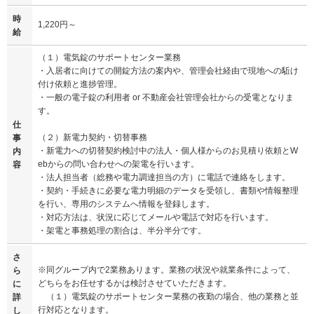
時
1,220円～
給
（１）電気錠のサポートセンター業務
・入居者に向けての開錠方法の案内や、管理会社経由で現地への駈け
付け依頼と進捗管理。
・一般の電子錠の利用者 or 不動産会社管理会社からの受電となりま
す。
仕
（２）新電力契約・切替事務
事
・新電力への切替契約検討中の法人・個人様からのお見積り依頼とW
内
ebからの問い合わせへの架電を行います。
容
・法人担当者（総務や電力調達担当の方）に電話で連絡をします。
・契約・手続きに必要な電力明細のデータを受領し、書類や情報整理
を行い、専用のシステムへ情報を登録します。
・対応方法は、状況に応じてメールや電話で対応を行います。
・架電と事務処理の割合は、半分半分です。
さ
※同グループ内で2業務あります。業務の状況や就業条件によって、
ら
どちらをお任せするかは検討させていただきます。
に
（１）電気錠のサポートセンター業務の夜勤の場合、他の業務と並
詳
行対応となります。
し