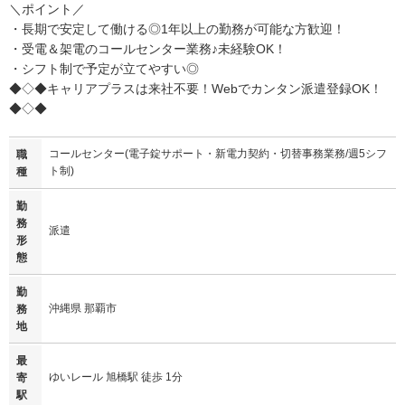
＼ポイント／
・長期で安定して働ける◎1年以上の勤務が可能な方歓迎！
・受電＆架電のコールセンター業務♪未経験OK！
・シフト制で予定が立てやすい◎
◆◇◆キャリアプラスは来社不要！Webでカンタン派遣登録OK！
◆◇◆
コールセンター(電子錠サポート・新電力契約・切替事務業務/週5シフ
職
ト制)
種
勤
務
派遣
形
態
勤
沖縄県 那覇市
務
地
最
ゆいレール 旭橋駅 徒歩 1分
寄
駅