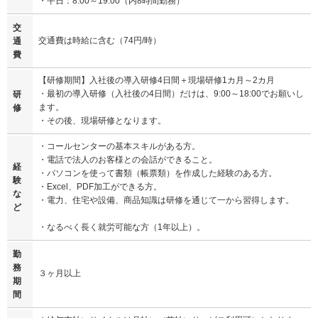
・平日：8:00～19:00（内8時間勤務）
交
交通費は時給に含む（74円/時）
通
費
【研修期間】入社後の導入研修4日間＋現場研修1カ月～2カ月
・最初の導入研修（入社後の4日間）だけは、9:00～18:00でお願いし
研
ます。
修
・その後、現場研修となります。
・コールセンターの基本スキルがある方。
・電話で法人のお客様との会話ができること。
経
・パソコンを使って書類（帳票類）を作成した経験のある方。
験
・Excel、PDF加工ができる方。
な
・電力、住宅や設備、商品知識は研修を通じて一から習得します。
ど
・なるべく長く就労可能な方（1年以上）。
勤
務
３ヶ月以上
期
間