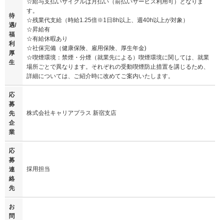
☆給与支払いサイクルは月払い（前払いサービス利用可）となりま
す。
待
☆残業代支給（時給1.25倍※1日8h以上、週40h以上が対象）
遇/
☆昇給有
福
☆有給休暇あり
利
☆社保完備（健康保険、雇用保険、厚生年金)
厚
☆喫煙環境：禁煙・分煙（就業先による）喫煙環境に関しては、就業
生
場所ごとで異なります。それぞれの受動喫煙防止措置を講じるため、
詳細については、ご紹介時に改めてご案内いたします。
応
募
株式会社キャリアプラス 新宿支店
先
企
業
応
募
採用担当
連
絡
先
お
問