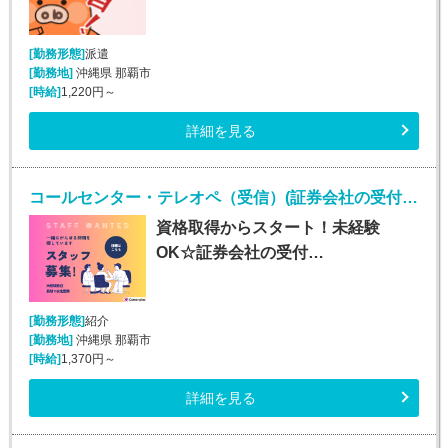
[勤務形態]
派遣
[勤務地]
沖縄県 那覇市
[時給]
1,220円～
詳細を見る
コールセンター・テレオペ（受信）(証券会社の受付・事務スタッフ/6月9日入社)
資格取得からスタート！未経験
OK☆証券会社の受付…
[勤務形態]
紹介
[勤務地]
沖縄県 那覇市
[時給]
1,370円～
詳細を見る