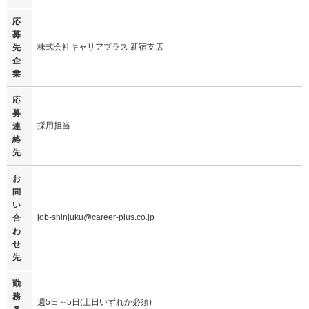
応
募
株式会社キャリアプラス 新宿支店
先
企
業
応
募
採用担当
連
絡
先
お
問
い
job-shinjuku@career-plus.co.jp
合
わ
せ
先
勤
務
週5日～5日(土日いずれか必須)