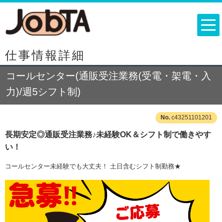
仕事情報詳細
コールセンター(通販受注業務(受電・架電・入
力)/週5シフト制)
c43251101201
長期安定◎通販受注業務♪未経験OK＆シフト制で働きやす
い！
コールセンター未経験でも大丈夫！ 土日含むシフト制勤務★