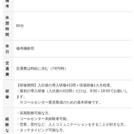
備
考
休
憩
60分
時
間
休
備考欄参照
日
交
交通費は時給に含む（74円/時）
通
費
【研修期間】入社後の導入研修4日間＋現場研修1カ月程度。
・最初の導入研修（入社後の4日間）だけは、9:00～18:00でお願いし
研
ます。
修
※コールセンター要員養成のための基本研修です。
・長期勤務可能な方。
・コールセンター未経験者可能。
経
・営業、受付など、人とコミュニケーションをすることが好きな方。
験
・タッチタイピング可能な方。
な