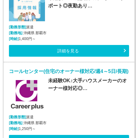
ポート◎夜勤あり…
[勤務形態]
派遣
[勤務地]
沖縄県 那覇市
[時給]
1,400円～
詳細を見る
コールセンター(住宅のオーナー様対応/週4～5日/長期)
未経験OK♪大手ハウスメーカーのオ
ーナー様対応◎…
[勤務形態]
派遣
[勤務地]
沖縄県 那覇市
[時給]
1,250円～