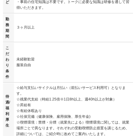
・事前の住宅知識は不要です。トークに必要な知識は研修を通して習
ど
得いただきます。
勤
務
３ヶ月以上
期
間
こ
だ
未経験歓迎
わ
服装自由
り
条
件
☆給与支払いサイクルは月払い（前払いサービス利用可）となりま
す。
待
☆残業代支給（時給1.25倍※1日8h以上、週40h以上が対象）
遇/
☆昇給有
福
☆有給休暇あり
利
☆社保完備（健康保険、雇用保険、厚生年金)
厚
☆喫煙環境：禁煙・分煙（就業先による）喫煙環境に関しては、就業
生
場所ごとで異なります。それぞれの受動喫煙防止措置を講じるため、
詳細については、ご紹介時に改めてご案内いたします。