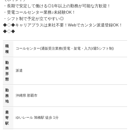
・長期で安定して働ける◎1年以上の勤務が可能な方歓迎！
・受電コールセンター業務♪未経験OK！
・シフト制で予定が立てやすい◎
◆◇◆キャリアプラスは来社不要！Webでカンタン派遣登録OK！
◆◇◆
職
コールセンター(通販受注業務(受電・架電・入力)/週5シフト制)
種
勤
務
派遣
形
態
勤
沖縄県 那覇市
務
地
最
ゆいレール 旭橋駅 徒歩 1分
寄
駅