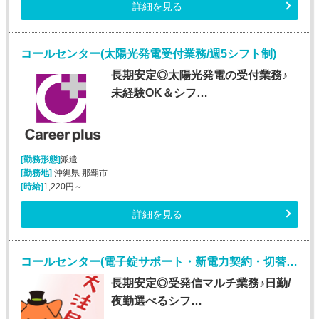
詳細を見る
コールセンター(太陽光発電受付業務/週5シフト制)
長期安定◎太陽光発電の受付業務♪
未経験OK＆シフ…
[勤務形態]
派遣
[勤務地]
沖縄県 那覇市
[時給]
1,220円～
詳細を見る
コールセンター(電子錠サポート・新電力契約・切替事務業務/週5シフト制)
長期安定◎受発信マルチ業務♪日勤/
夜勤選べるシフ…