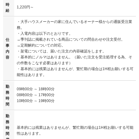
時
1,220円～
給
・大手ハウスメーカーの家に住んでいるオーナー様からの通販受注業
務。
・入電内容は以下のとおりです。
→季刊誌に掲載されている商品についての問合わせや注文受付。
仕
→定期解約についての対応。
事
・架電については、届いた注文の内容確認をします。
内
・基本的にノルマはありません。（届いた注文を受注処理する為、そ
容
の件数をこなす必要はあります）
・基本的には残業はありませんが、繁忙期の場合は1H程お願いする可
能性はあります。
勤
09時00分 ～ 18時00分
務
08時00分 ～ 17時00分
時
10時00分 ～ 19時00分
間
勤
務
基本的には残業はありませんが、繁忙期の場合は1H程お願いする可能
時
性はあります。
間