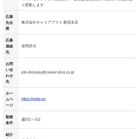
り変動します。
応募
株式会社キャリアプラス 新宿支店
先企
業
応募
採用担当
連絡
先
お問
い合
job-shinjuku@career-plus.co.jp
わせ
先
ホー
https://jobta.jp/
ムペ
ージ
勤務
週5日～5日
条件
紹介