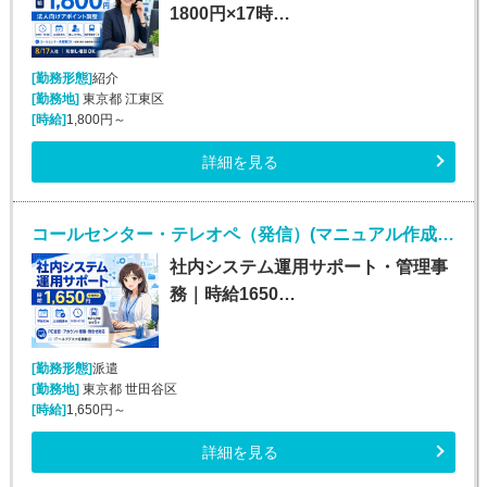
1800円×17時…
[勤務形態]
紹介
[勤務地]
東京都 江東区
[時給]
1,800円～
詳細を見る
コールセンター・テレオペ（発信）(マニュアル作成*研修担当業務*一般事務*週5日*高時給)
社内システム運用サポート・管理事
務｜時給1650…
[勤務形態]
派遣
[勤務地]
東京都 世田谷区
[時給]
1,650円～
詳細を見る