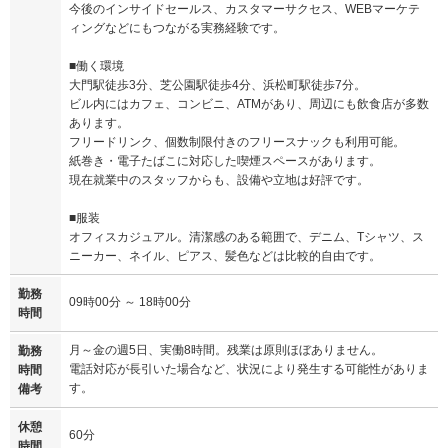
今後のインサイドセールス、カスタマーサクセス、WEBマーケテ
ィングなどにもつながる実務経験です。
■働く環境
大門駅徒歩3分、芝公園駅徒歩4分、浜松町駅徒歩7分。
ビル内にはカフェ、コンビニ、ATMがあり、周辺にも飲食店が多数
あります。
フリードリンク、個数制限付きのフリースナックも利用可能。
紙巻き・電子たばこに対応した喫煙スペースがあります。
現在就業中のスタッフからも、設備や立地は好評です。
■服装
オフィスカジュアル。清潔感のある範囲で、デニム、Tシャツ、ス
ニーカー、ネイル、ピアス、髪色などは比較的自由です。
勤務
09時00分 ～ 18時00分
時間
月～金の週5日、実働8時間。残業は原則ほぼありません。
勤務
電話対応が長引いた場合など、状況により発生する可能性がありま
時間
す。
備考
休憩
60分
時間