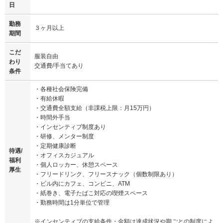
日
勤務
３ヶ月以上
期間
こだ
服装自由
わり
交通費/手当てあり
条件
・各種社会保険完備
・有給休暇
・交通費全額支給（非課税上限：月15万円）
・時間外手当
・インセンティブ制度あり
・研修、メンター制度
・定期健康診断
待遇/
・オフィスカジュアル
福利
・個人ロッカー、休憩スペース
厚生
・フリードリンク、フリースナック（個数制限あり）
・ビル内にカフェ、コンビニ、ATM
・紙巻き、電子たばこ対応の喫煙スペース
・勤務時間は1分単位で管理
※インセンティブの支給条件・金額は達成状況や期ごとの制度によ