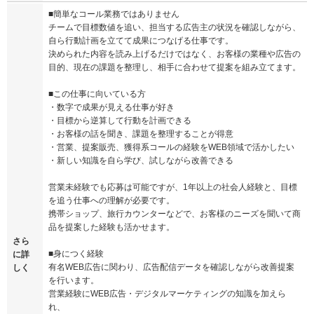
■簡単なコール業務ではありません
チームで目標数値を追い、担当する広告主の状況を確認しながら、
自ら行動計画を立てて成果につなげる仕事です。
決められた内容を読み上げるだけではなく、お客様の業種や広告の
目的、現在の課題を整理し、相手に合わせて提案を組み立てます。
■この仕事に向いている方
・数字で成果が見える仕事が好き
・目標から逆算して行動を計画できる
・お客様の話を聞き、課題を整理することが得意
・営業、提案販売、獲得系コールの経験をWEB領域で活かしたい
・新しい知識を自ら学び、試しながら改善できる
営業未経験でも応募は可能ですが、1年以上の社会人経験と、目標
を追う仕事への理解が必要です。
携帯ショップ、旅行カウンターなどで、お客様のニーズを聞いて商
品を提案した経験も活かせます。
さら
■身につく経験
に詳
有名WEB広告に関わり、広告配信データを確認しながら改善提案
しく
を行います。
営業経験にWEB広告・デジタルマーケティングの知識を加えら
れ、