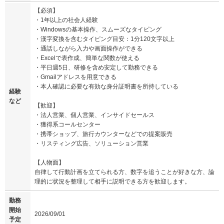
【必須】
・1年以上の社会人経験
・Windowsの基本操作、スムーズなタイピング
・漢字変換を含むタイピング目安：1分120文字以上
・通話しながら入力や画面操作ができる
・Excelで表作成、簡単な関数が使える
・平日週5日、研修を含め安定して勤務できる
・Gmailアドレスを用意できる
・本人確認に必要な有効な身分証明書を所持している
経験
など
【歓迎】
・法人営業、個人営業、インサイドセールス
・獲得系コールセンター
・携帯ショップ、旅行カウンターなどでの提案販売
・リスティング広告、ソリューション営業
【人物面】
自律して行動計画を立てられる方、数字を追うことが好きな方、論
理的に状況を整理して相手に説明できる方を歓迎します。
勤務
開始
2026/09/01
予定