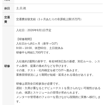
土,日,祝
休日
交通
交通費全額支給（1ヶ月あたりの非課税上限15万円）
費
入社日：2026年9月1日予定
【研修期間】
入社日から約1ヶ月（座学＋OJT）
9:00～18:00、休憩60分、土日祝休み
研修中も時給1,700円です。
入社後約2週間の座学で、有名WEB広告の基礎、対応ルール、シス
テム操作、提案の進め方などを学びます。
研修
その後、テスト・社内検定を経てOJTへ進みます。
業務習得状況により期間が短縮・延長される場合があります。
研修は原則全日程参加が必要です。
遅刻・欠席が重なるとデビューテストを受けられない可能性がある
ため、体調とスケジュールの管理が求められます。
メンターや管理者のフォローを受けながら段階的に実務へ移行しま
す。