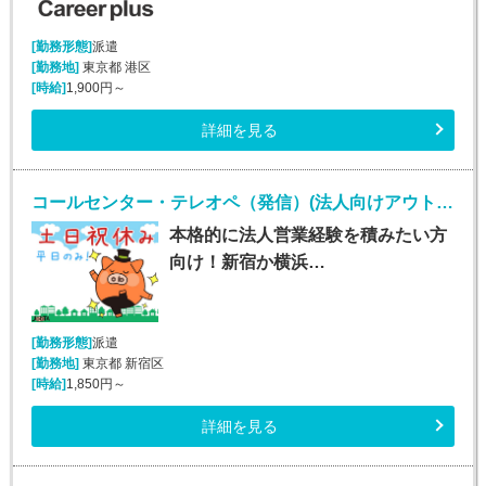
[勤務形態]
派遣
[勤務地]
東京都 港区
[時給]
1,900円～
詳細を見る
コールセンター・テレオペ（発信）(法人向けアウトバウンド業務/週5/9~18時)
本格的に法人営業経験を積みたい方
向け！新宿か横浜…
[勤務形態]
派遣
[勤務地]
東京都 新宿区
[時給]
1,850円～
詳細を見る