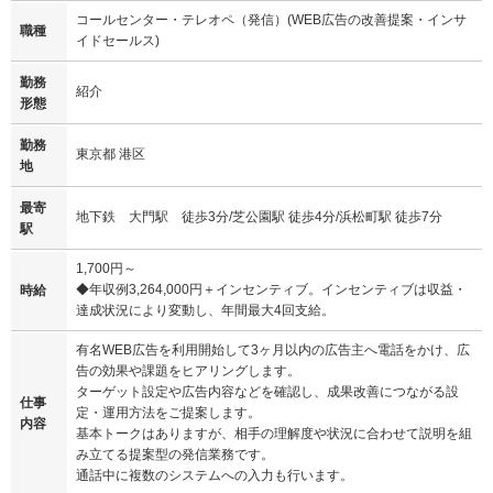
コールセンター・テレオペ（発信）(WEB広告の改善提案・インサ
職種
イドセールス)
勤務
紹介
形態
勤務
東京都 港区
地
最寄
地下鉄 大門駅 徒歩3分/芝公園駅 徒歩4分/浜松町駅 徒歩7分
駅
1,700円～
◆年収例3,264,000円＋インセンティブ。インセンティブは収益・
時給
達成状況により変動し、年間最大4回支給。
有名WEB広告を利用開始して3ヶ月以内の広告主へ電話をかけ、広
告の効果や課題をヒアリングします。
ターゲット設定や広告内容などを確認し、成果改善につながる設
仕事
定・運用方法をご提案します。
内容
基本トークはありますが、相手の理解度や状況に合わせて説明を組
み立てる提案型の発信業務です。
通話中に複数のシステムへの入力も行います。