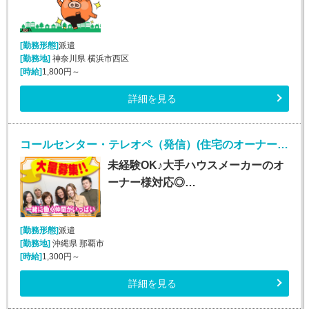
[勤務形態]
派遣
[勤務地]
神奈川県 横浜市西区
[時給]
1,800円～
詳細を見る
コールセンター・テレオペ（発信）(住宅のオーナー様対応/週4～5日/短期)
未経験OK♪大手ハウスメーカーのオ
ーナー様対応◎…
[勤務形態]
派遣
[勤務地]
沖縄県 那覇市
[時給]
1,300円～
詳細を見る