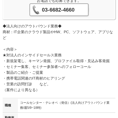
お電話でも応募できます。
03-6682-4660
◆法人向けのアウトバウンド業務◆
商材：IT企業のクラウド製品やHW、PC、ソフトウェア、アプリな
ど
＜内容＞
★対法人のインサイドセールス業務
・新規架電し、キーマン発掘、プロファイル取得・見込み客発掘
・セミナー集客、セミナー参加者へのフォローコール
・製品のご紹介・ご提案
・携帯電話関連のIT商材のヒアリング
・営業の訪問打診 など。
（案件により異なる）
コールセンター・テレオペ（発信）(法人向けアウトバウンド業
職種
務/週5/9~18時)
勤務形