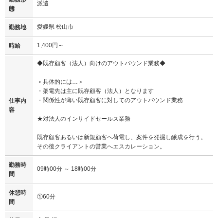
派遣
態
愛媛県 松山市
勤務地
1,400円～
時給
◆既存顧客（法人）向けのアウトバウンド業務◆
＜具体的には…＞
・架電先は主に既存顧客（法人）となります
・関係性が薄い既存顧客に対してのアウトバウンド業務
仕事内
容
★対法人のインサイドセールス業務
既存顧客あるいは新規顧客へ荷電し、案件を発掘し醸成を行う。
その後クライアントの営業へエスカレーション。
勤務時
09時00分 ～ 18時00分
間
休憩時
①60分
間