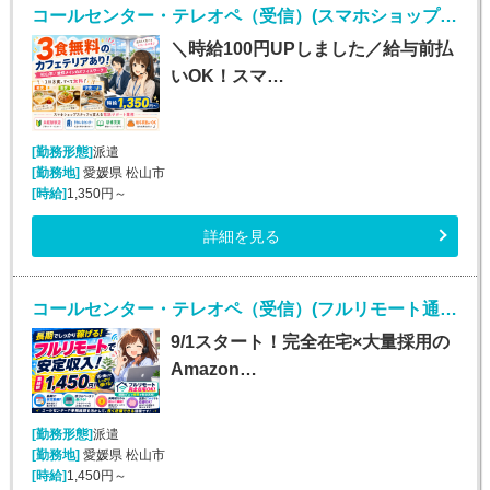
コールセンター・テレオペ（受信）(スマホショップスタッフの電話サポート)
＼時給100円UPしました／給与前払
いOK！スマ…
[勤務形態]
派遣
[勤務地]
愛媛県 松山市
[時給]
1,350円～
詳細を見る
コールセンター・テレオペ（受信）(フルリモート通販コールセンター受信)
9/1スタート！完全在宅×大量採用の
Amazon…
[勤務形態]
派遣
[勤務地]
愛媛県 松山市
[時給]
1,450円～