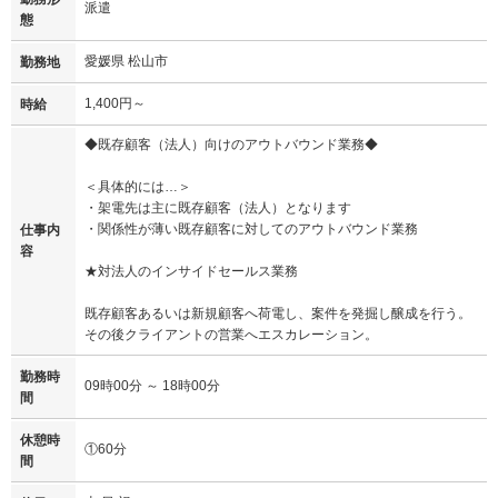
派遣
態
愛媛県 松山市
勤務地
1,400円～
時給
◆既存顧客（法人）向けのアウトバウンド業務◆
＜具体的には…＞
・架電先は主に既存顧客（法人）となります
・関係性が薄い既存顧客に対してのアウトバウンド業務
仕事内
容
★対法人のインサイドセールス業務
既存顧客あるいは新規顧客へ荷電し、案件を発掘し醸成を行う。
その後クライアントの営業へエスカレーション。
勤務時
09時00分 ～ 18時00分
間
休憩時
①60分
間