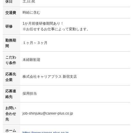
土,日,祝
休日
時給に含む
交通費
1か月前後研修期間あり！
研修
※お任せするお仕事によって変動します。
勤務期
１ヶ月～３ヶ月
間
こだわ
未経験歓迎
り条件
応募先
株式会社キャリアプラス 新宿支店
企業
応募連
採用担当
絡先
お問い
job-shinjuku@career-plus.co.jp
合わせ
先
ホーム
https://www.career-plus.co.jp