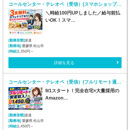
コールセンター・テレオペ（受信）(スマホショップスタッフの電話サポート)
＼時給100円UPしました／給与前払
いOK！スマ…
[勤務形態]
派遣
[勤務地]
愛媛県 松山市
[時給]
1,350円～
詳細を見る
コールセンター・テレオペ（受信）(フルリモート通販コールセンター受信)
9/1スタート！完全在宅×大量採用の
Amazon…
[勤務形態]
派遣
[勤務地]
愛媛県 松山市
[時給]
1,450円～