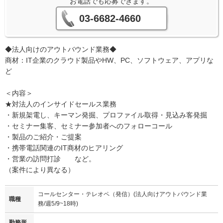
お電話でも応募できます。
03-6682-4660
◆法人向けのアウトバウンド業務◆
商材：IT企業のクラウド製品やHW、PC、ソフトウェア、アプリな
ど
＜内容＞
★対法人のインサイドセールス業務
・新規架電し、キーマン発掘、プロファイル取得・見込み客発掘
・セミナー集客、セミナー参加者へのフォローコール
・製品のご紹介・ご提案
・携帯電話関連のIT商材のヒアリング
・営業の訪問打診 など。
（案件により異なる）
コールセンター・テレオペ（発信）(法人向けアウトバウンド業
職種
務/週5/9~18時)
勤務形