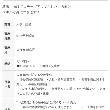
将来に向けてステップアップされたい方向け！
スキルが身につきます！
人事・総務
職種
勤務
紹介予定派遣
形態
勤務
東京都 新宿区
地
1,550円～
時給
◆転籍後1500～1650円＋交通費
人事事務に関する全般業務
・社会保険関連業務 ・入社・給与計算業務 ・各種手当に関する
仕事
対応 ・各種証明書発行
内容
・その他人事関連業務 ・従業員からの問い合わせ対応など ・各種
マニュアルの作成・改修
"・従業員から各種手続きに関するメール対応。
「会社の健康保険はいつから使えますか・・・」「子供を扶養に
さら