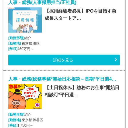
人事・総務(人事採用担当/正社員)
【採用経験者必見】IPOを目指す急
成長スタートア…
[勤務形態]
紹介
[勤務地]
東京都 港区
[年収]
450万円～
詳細を見る
人事・総務(総務事務*開始日応相談～長期*平日週4～5日)
【土日祝休み】総務のお仕事*開始日
相談可*平日週…
[勤務形態]
紹介
[勤務地]
東京都 渋谷区
[時給]
1,750円～