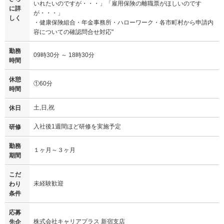
いれたいのですが・・・」「雇用保険の離職票がほしいのです
に詳
が・・・」
しく
・健康保険組合・年金事務所・ハローワーク・各市町村から申請内
容についての確認問合せ対応"
勤務
09時30分 ～ 18時30分
時間
休憩
①60分
時間
土,日,祝
休日
入社後1週間ほど研修を実施予定
研修
勤務
１ヶ月～３ヶ月
期間
こだ
未経験歓迎
わり
条件
応募
株式会社キャリアプラス 新宿支店
先企