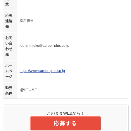
業
応募
採用担当
連絡
先
お問
い合
job-shinjuku@career-plus.co.jp
わせ
先
ホー
https://www.career-plus.co.jp
ムペ
ージ
勤務
週5日～5日
条件
このままWEBから！
応募する