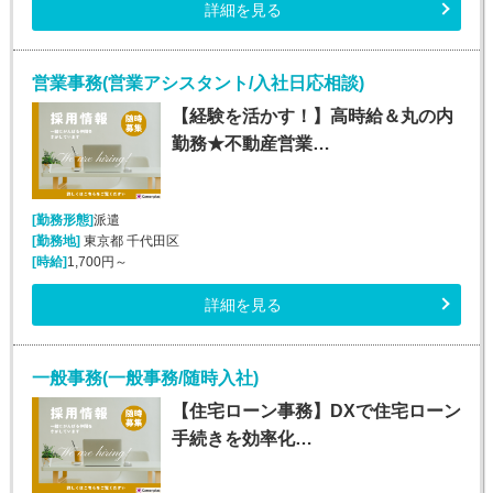
詳細を見る
営業事務(営業アシスタント/入社日応相談)
【経験を活かす！】高時給＆丸の内
勤務★不動産営業…
[勤務形態]
派遣
[勤務地]
東京都 千代田区
[時給]
1,700円～
詳細を見る
一般事務(一般事務/随時入社)
【住宅ローン事務】DXで住宅ローン
手続きを効率化…