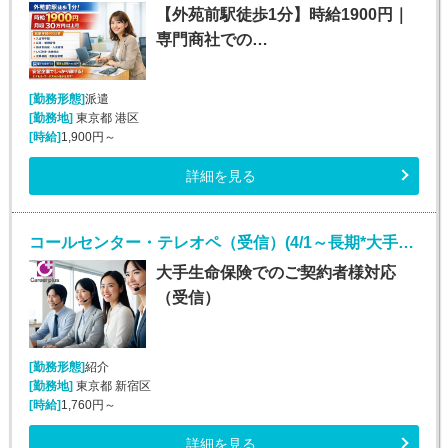
【外苑前駅徒歩1分】時給1900円｜
専門商社での…
[勤務形態]
派遣
[勤務地]
東京都 港区
[時給]
1,900円～
詳細を見る
コールセンター・テレオペ（受信）(4/1～長期*大手生保お客様対応受電)
大手生命保険でのご契約者様対応
（受信）
[勤務形態]
紹介
[勤務地]
東京都 新宿区
[時給]
1,760円～
詳細を見る