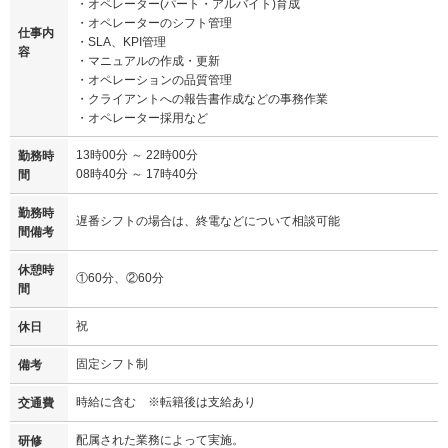
・オペレーター(パート・アルバイト)育成
・オペレーターのシフト管理
仕事内
・SLA、KPI管理
容
・マニュアルの作成・更新
・オペレーションの品質管理
・クライアントへの報告書作成などの事務作業
・オペレーター採用など
13時00分 ～ 22時00分
勤務時
08時40分 ～ 17時40分
間
勤務時
遅番シフトの場合は、終電などについて相談可能
間備考
休憩時
①60分、②60分
間
祝
休日
固定シフト制
備考
時給に含む ※転籍後は支給あり
交通費
配属された業務によって実施。
研修