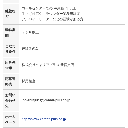
コールセンターでのSV業務1年以上
経験な
手上げ対応や、ラウンダー業務経験者
ど
アルバイトリーダーなどの経験がある方
勤務期
３ヶ月以上
間
こだわ
経験者のみ
り条件
応募先
株式会社キャリアプラス 新宿支店
企業
応募連
採用担当
絡先
お問い
job-shinjuku@career-plus.co.jp
合わせ
先
ホーム
https://www.career-plus.co.jp
ページ