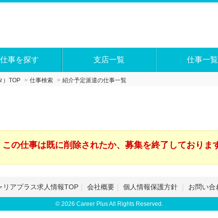
仕事を探す
支店一覧
仕事一覧
）TOP
仕事検索
紹介予定派遣の仕事一覧
この仕事は既に削除されたか、募集を終了しておりま
ャリアプラス求人情報TOP
会社概要
個人情報保護方針
お問い合
© 2026 Career Plus All Rights Reserved.