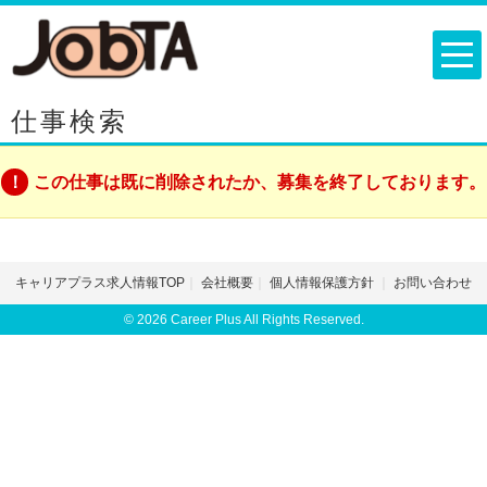
仕事検索
この仕事は既に削除されたか、募集を終了しております。
キャリアプラス求人情報TOP
会社概要
個人情報保護方針
お問い合わせ
© 2026 Career Plus All Rights Reserved.