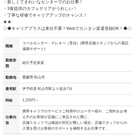
・新しくてきれいなセンターでのお仕事！
・3食提供のカフェテリアがうれしい！
・丁寧な研修でキャリアアップのチャンス！
★★
◇◆キャリアプラスは来社不要！Webでカンタン派遣登録OK！◆◇
コールセンター・テレオペ（受信）(携帯店舗スタッフからの電話
職種
遠隔サポート)
勤務形
紹介予定派遣
態
愛媛県 松山市
勤務地
伊予鉄道 松山市駅より徒歩7分
最寄駅
1,250円～
時給
携帯キャリアのサービスご利用中のユーザー様や、ご契約をお考
え中のお客様が店舗にご来店された際に、
仕事内
店舗スタッフでは確認や対応が難しい場合、店舗スタッフからの
容
入電を受けお客様のサポートを補助するお仕事です。