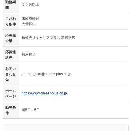
勤務期
３ヶ月以上
間
未経験歓迎
こだわ
大量募集
り条件
応募先
株式会社キャリアプラス 新宿支店
企業
応募連
採用担当
絡先
お問い
job-shinjuku@career-plus.co.jp
合わせ
先
ホーム
https://www.career-plus.co.jp
ページ
勤務条
週5日～5日
件