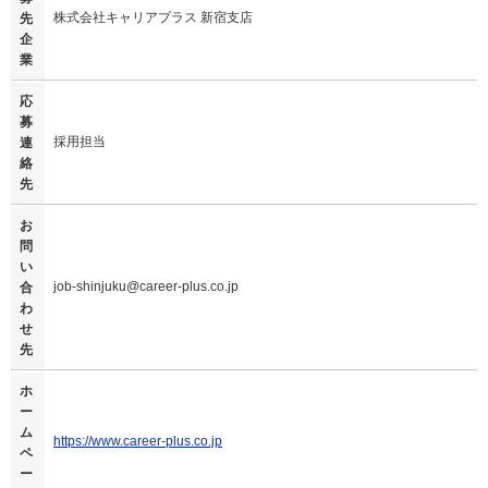
株式会社キャリアプラス 新宿支店
先
企
業
応
募
採用担当
連
絡
先
お
問
い
job-shinjuku@career-plus.co.jp
合
わ
せ
先
ホ
ー
ム
https://www.career-plus.co.jp
ペ
ー