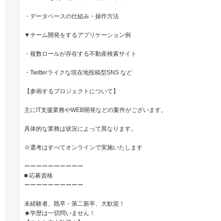
・データベースの仕組み・操作方法
▼チーム開発をするアプリケーション例
・複数ロールが存在する不動産検索サイト
・Twitterライクな現在地投稿型SNS など
【参画するプロジェクトについて】
主にIT支援業務やWEB開発などの案件がございます。
具体的な業務は状況によって異なります。
※選考はすべてオンラインで実施いたします
ーーーーーーーーーー
■ 応募資格
ーーーーーーーーーー
未経験者、既卒・第二新卒、大歓迎！
★学歴は一切問いません！