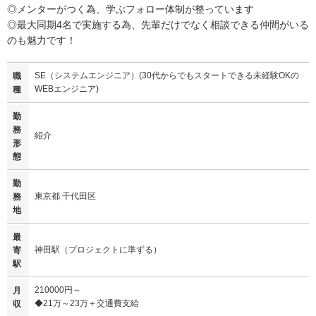
◎メンターがつく為、学ぶフォロー体制が整っています
◎最大同期4名で実施する為、先輩だけでなく相談できる仲間がいる
のも魅力です！
SE（システムエンジニア）(30代からでもスタートできる未経験OKの
職
WEBエンジニア)
種
勤
務
紹介
形
態
勤
東京都 千代田区
務
地
最
神田駅（プロジェクトに準ずる）
寄
駅
210000円～
月
◆21万～23万＋交通費支給
収