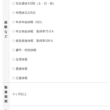
◇ 完全週休2日制（土・日・祝）
◇ 年間休日125日
◇ 年末年始休暇（6日）
経
験
◇ 年次有給休暇 取得率75.5％
な
ど
◇ 産前産後休暇 取得率100％
◇ 慶弔・特別休暇
◇ 生理休暇
◇ 看護休暇
◇ 介護休暇
勤
務
３ヶ月以上
期
間