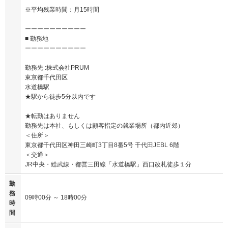
※平均残業時間：月15時間
ーーーーーーーーーー
■ 勤務地
ーーーーーーーーーー
勤務先 :株式会社PRUM
東京都千代田区
水道橋駅
★駅から徒歩5分以内です
★転勤はありません
勤務先は本社、もしくは顧客指定の就業場所（都内近郊）
＜住所＞
東京都千代田区神田三崎町3丁目8番5号 千代田JEBL 6階
＜交通＞
JR中央・総武線・都営三田線「水道橋駅」西口改札徒歩１分
勤
務
09時00分 ～ 18時00分
時
間