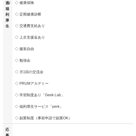
◇ 健康保険
遇/
福
◇ 定期健康診断
利
厚
◇ 交通費支給あり
生
◇ 上京支援金あり
◇ 服装自由
◇ 勉強会
◇ 月1回の交流会
◇ PRUMアカデミー
◇ 学習制度あり「Geek Lab」
◇ 福利厚生サービス「perk」
◇ 副業制度（事前申請で副業OK）
応
募