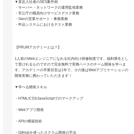
▼直近入社者のSES案件例
・サーバー・ネットワークの運用監視業務
・官公庁の職員向けサービスデスク業務
・SIerの営業サポート・事務業務
・申込システムにおけるテスト業務
【PRUMアカデミーとは？】
1人前のWebエンジニアになれる社内向け研修制度です。福利厚生とし
て受けれるものですので完全無料で実務ベースのチーム開発を学べま
す。アカデミーの卒業目安は1年で、その後はWebアプリケーションの
開発実務に携わっていただきます！
▼学べる開発スキル
・HTML/CSS/JavaScriptでのマークアップ
・Webアプリ開発
・APIの構築技術
・GitHubを使ったスクラム開発の手法