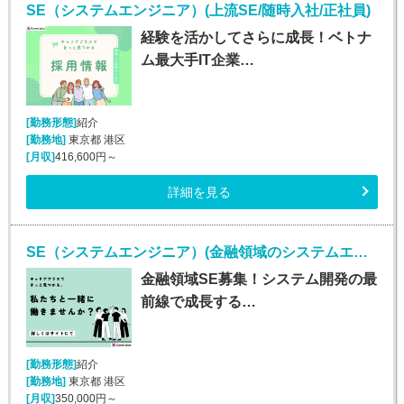
SE（システムエンジニア）(上流SE/随時入社/正社員)
経験を活かしてさらに成長！ベトナ
ム最大手IT企業…
[勤務形態]
紹介
[勤務地]
東京都 港区
[月収]
416,600円～
詳細を見る
SE（システムエンジニア）(金融領域のシステムエンジニア/正社員)
金融領域SE募集！システム開発の最
前線で成長する…
[勤務形態]
紹介
[勤務地]
東京都 港区
[月収]
350,000円～