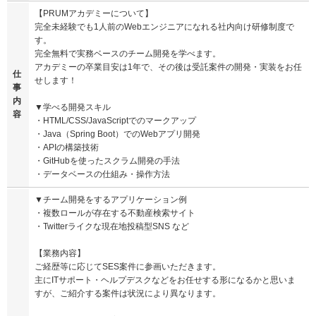
【PRUMアカデミーについて】
完全未経験でも1人前のWebエンジニアになれる社内向け研修制度で
す。
完全無料で実務ベースのチーム開発を学べます。
アカデミーの卒業目安は1年で、その後は受託案件の開発・実装をお任
仕
せします！
事
内
▼学べる開発スキル
容
・HTML/CSS/JavaScriptでのマークアップ
・Java（Spring Boot）でのWebアプリ開発
・APIの構築技術
・GitHubを使ったスクラム開発の手法
・データベースの仕組み・操作方法
▼チーム開発をするアプリケーション例
・複数ロールが存在する不動産検索サイト
・Twitterライクな現在地投稿型SNS など
【業務内容】
ご経歴等に応じてSES案件に参画いただきます。
主にITサポート・ヘルプデスクなどをお任せする形になるかと思いま
すが、ご紹介する案件は状況により異なります。