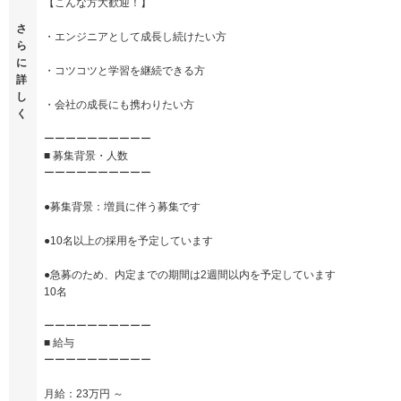
【こんな方大歓迎！】
さ
・エンジニアとして成長し続けたい方
ら
に
・コツコツと学習を継続できる方
詳
し
・会社の成長にも携わりたい方
く
ーーーーーーーーーー
■ 募集背景・人数
ーーーーーーーーーー
●募集背景：増員に伴う募集です
●10名以上の採用を予定しています
●急募のため、内定までの期間は2週間以内を予定しています
10名
ーーーーーーーーーー
■ 給与
ーーーーーーーーーー
月給：23万円 ～