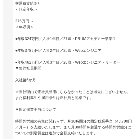
交通費支給あり
＜想定年収＞
276万円 ～
＜年収例＞
●年収324万円／入社1年目／27歳・PRUMアカデミー卒業生
●年収378万円／入社2年目／25歳・Webエンジニア
●年収462万円／入社3年目／28歳・Webエンジニア・リーダー
▼契約社員期間
入社後6か月
※当社理由で正社員登用にならなかったことは過去にございません。
また福利厚生や雇用条件は正社員と同様です。
▼固定残業手当について
時間外労働の有無に関わらず、月30時間分の固定残業手当（43,700円
／月～）を支給いたします。また月30時間を超過する時間外労働分に
ついての割増賃金は追加で全額支給いたします。