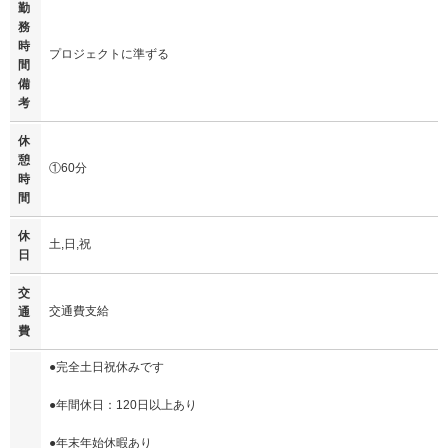
勤
務
時
プロジェクトに準ずる
間
備
考
休
憩
①60分
時
間
休
土,日,祝
日
交
交通費支給
通
費
●完全土日祝休みです
●年間休日：120日以上あり
●年末年始休暇あり