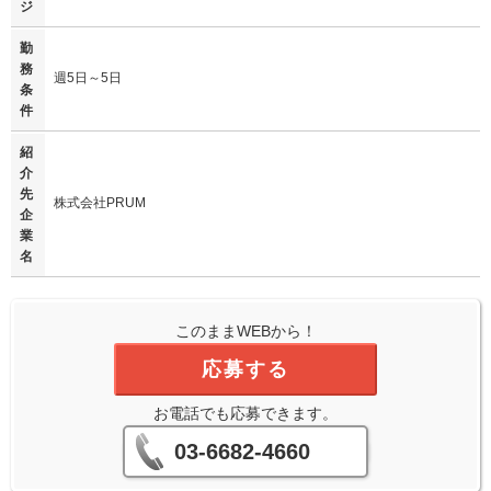
ジ
勤
務
週5日～5日
条
件
紹
介
先
株式会社PRUM
企
業
名
このままWEBから！
応募する
お電話でも応募できます。
03-6682-4660