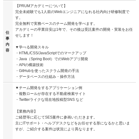
【PRUMアカデミーについて】
完全未経験でも1人前のWebエンジニアになれる社内向け研修制度で
す。
完全無料で実務ベースのチーム開発を学べます。
アカデミーの卒業目安は1年で、その後は受託案件の開発・実装をお任
仕
せします！
事
内
▼学べる開発スキル
容
・HTML/CSS/JavaScriptでのマークアップ
・Java（Spring Boot）でのWebアプリ開発
・APIの構築技術
・GitHubを使ったスクラム開発の手法
・データベースの仕組み・操作方法
▼チーム開発をするアプリケーション例
・複数ロールが存在する不動産検索サイト
・Twitterライクな現在地投稿型SNS など
【業務内容】
ご経歴等に応じてSES案件に参画いただきます。
主にITサポート・ヘルプデスクなどをお任せする形になるかと思いま
すが、ご紹介する案件は状況により異なります。