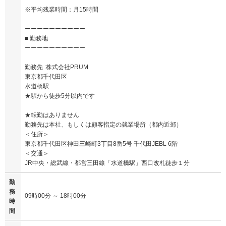
※平均残業時間：月15時間
ーーーーーーーーーー
■ 勤務地
ーーーーーーーーーー
勤務先 :株式会社PRUM
東京都千代田区
水道橋駅
★駅から徒歩5分以内です
★転勤はありません
勤務先は本社、もしくは顧客指定の就業場所（都内近郊）
＜住所＞
東京都千代田区神田三崎町3丁目8番5号 千代田JEBL 6階
＜交通＞
JR中央・総武線・都営三田線「水道橋駅」西口改札徒歩１分
勤
務
09時00分 ～ 18時00分
時
間