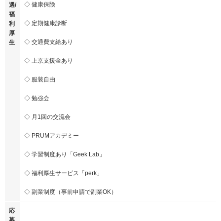
◇ 健康保険
遇/
福
◇ 定期健康診断
利
厚
◇ 交通費支給あり
生
◇ 上京支援金あり
◇ 服装自由
◇ 勉強会
◇ 月1回の交流会
◇ PRUMアカデミー
◇ 学習制度あり「Geek Lab」
◇ 福利厚生サービス「perk」
◇ 副業制度（事前申請で副業OK）
応
募