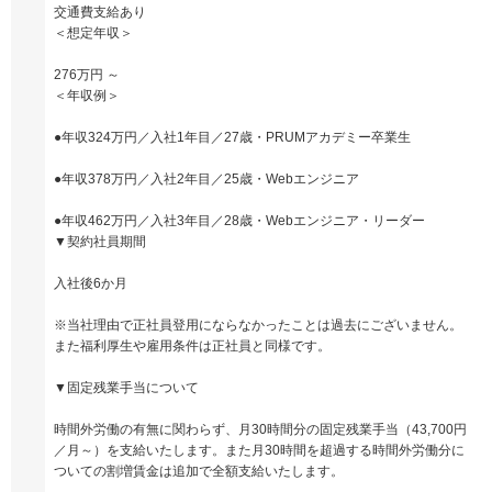
交通費支給あり
＜想定年収＞
276万円 ～
＜年収例＞
●年収324万円／入社1年目／27歳・PRUMアカデミー卒業生
●年収378万円／入社2年目／25歳・Webエンジニア
●年収462万円／入社3年目／28歳・Webエンジニア・リーダー
▼契約社員期間
入社後6か月
※当社理由で正社員登用にならなかったことは過去にございません。
また福利厚生や雇用条件は正社員と同様です。
▼固定残業手当について
時間外労働の有無に関わらず、月30時間分の固定残業手当（43,700円
／月～）を支給いたします。また月30時間を超過する時間外労働分に
ついての割増賃金は追加で全額支給いたします。