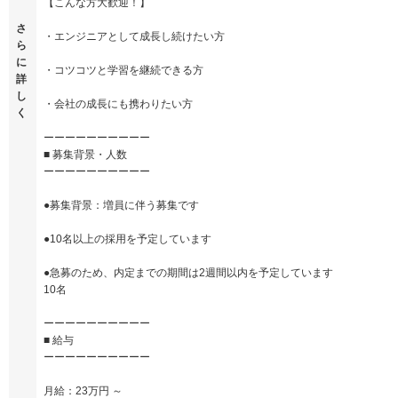
【こんな方大歓迎！】
さ
・エンジニアとして成長し続けたい方
ら
に
・コツコツと学習を継続できる方
詳
し
・会社の成長にも携わりたい方
く
ーーーーーーーーーー
■ 募集背景・人数
ーーーーーーーーーー
●募集背景：増員に伴う募集です
●10名以上の採用を予定しています
●急募のため、内定までの期間は2週間以内を予定しています
10名
ーーーーーーーーーー
■ 給与
ーーーーーーーーーー
月給：23万円 ～