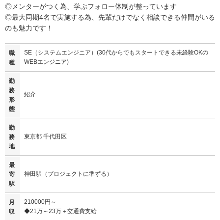
◎メンターがつく為、学ぶフォロー体制が整っています
◎最大同期4名で実施する為、先輩だけでなく相談できる仲間がいる
のも魅力です！
SE（システムエンジニア）(30代からでもスタートできる未経験OKの
職
WEBエンジニア)
種
勤
務
紹介
形
態
勤
東京都 千代田区
務
地
最
神田駅（プロジェクトに準ずる）
寄
駅
210000円～
月
◆21万～23万＋交通費支給
収