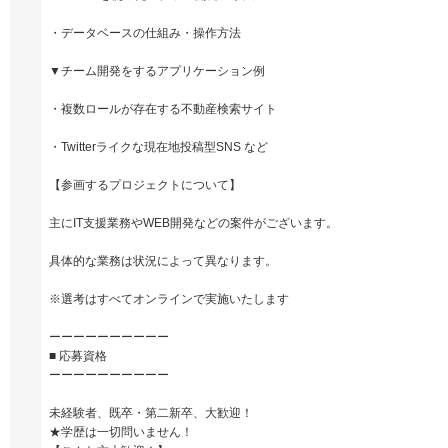
・データベースの仕組み・操作方法
▼チーム開発をするアプリケーション例
・複数ロールが存在する不動産検索サイト
・Twitterライクな現在地投稿型SNS など
【参画するプロジェクトについて】
主にIT支援業務やWEB開発などの案件がございます。
具体的な業務は状況によって異なります。
※選考はすべてオンラインで実施いたします
ーーーーーーーーーー
■ 応募資格
ーーーーーーーーーー
未経験者、既卒・第二新卒、大歓迎！
★学歴は一切問いません！