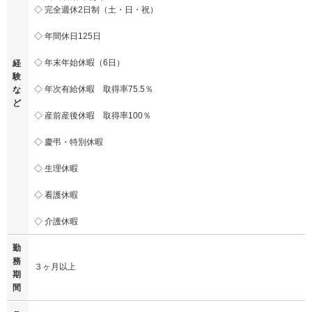
◇ 完全週休2日制（土・日・祝）
◇ 年間休日125日
◇ 年末年始休暇（6日）
経
験
◇ 年次有給休暇 取得率75.5％
な
ど
◇ 産前産後休暇 取得率100％
◇ 慶弔・特別休暇
◇ 生理休暇
◇ 看護休暇
◇ 介護休暇
勤
務
３ヶ月以上
期
間