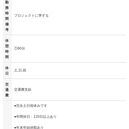
勤
務
時
プロジェクトに準ずる
間
備
考
休
憩
①60分
時
間
休
土,日,祝
日
交
交通費支給
通
費
●完全土日祝休みです
●年間休日：120日以上あり
●年末年始休暇あり