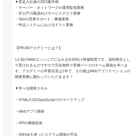
▼直近入社者のSES案件例
・サーバー・ネットワークの運用監視業務
・官公庁の職員向けサービスデスク業務
・SIerの営業サポート・事務業務
・申込システムにおけるテスト業務
【PRUMアカデミーとは？】
1人前のWebエンジニアになれる社内向け研修制度です。福利厚生とし
て受けれるものですので完全無料で実務ベースのチーム開発を学べま
す。アカデミーの卒業目安は1年で、その後はWebアプリケーションの
開発実務に携わっていただきます！
▼学べる開発スキル
・HTML/CSS/JavaScriptでのマークアップ
・Webアプリ開発
・APIの構築技術
・GitHubを使ったスクラム開発の手法