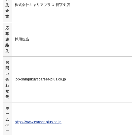
株式会社キャリアプラス 新宿支店
先
企
業
応
募
採用担当
連
絡
先
お
問
い
job-shinjuku@career-plus.co.jp
合
わ
せ
先
ホ
ー
ム
https://www.career-plus.co.jp
ペ
ー