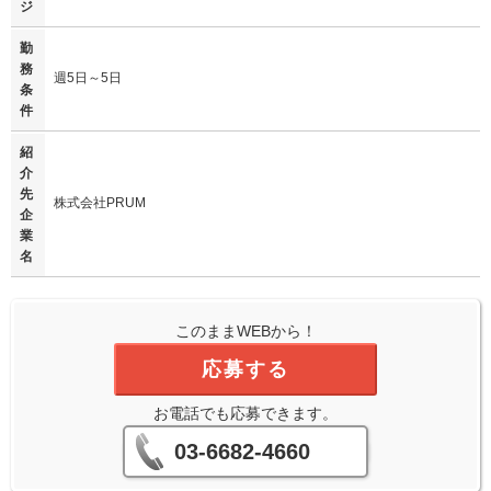
ジ
勤
務
週5日～5日
条
件
紹
介
先
株式会社PRUM
企
業
名
このままWEBから！
応募する
お電話でも応募できます。
03-6682-4660