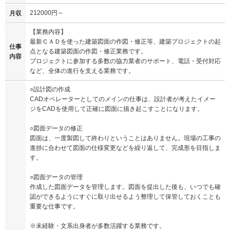
212000円～
月収
【業務内容】
最新ＣＡＤを使った建築図面の作図・修正等、建築プロジェクトの起
仕事
点となる建築図面の作図・修正業務です。
内容
プロジェクトに参加する多数の協力業者のサポート、電話・受付対応
など、全体の進行を支える業務です。
○設計図の作成
CADオペレーターとしてのメインの仕事は、設計者が考えたイメー
ジをCADを使用して正確に図面に描き起こすことになります。
○図面データの修正
図面は、一度製図して終わりということはありません。現場の工事の
進捗に合わせて図面の仕様変更などを繰り返して、完成形を目指しま
す。
○図面データの管理
作成した図面データを管理します。図面を提出した後も、いつでも確
認ができるようにすぐに取り出せるよう整理して保管しておくことも
重要な仕事です。
※未経験・文系出身者が多数活躍する業務です。