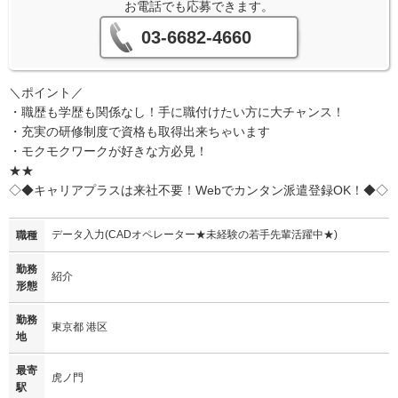
お電話でも応募できます。
03-6682-4660
＼ポイント／
・職歴も学歴も関係なし！手に職付けたい方に大チャンス！
・充実の研修制度で資格も取得出来ちゃいます
・モクモクワークが好きな方必見！
★★
◇◆キャリアプラスは来社不要！Webでカンタン派遣登録OK！◆◇
データ入力(CADオペレーター★未経験の若手先輩活躍中★)
職種
勤務
紹介
形態
勤務
東京都 港区
地
最寄
虎ノ門
駅