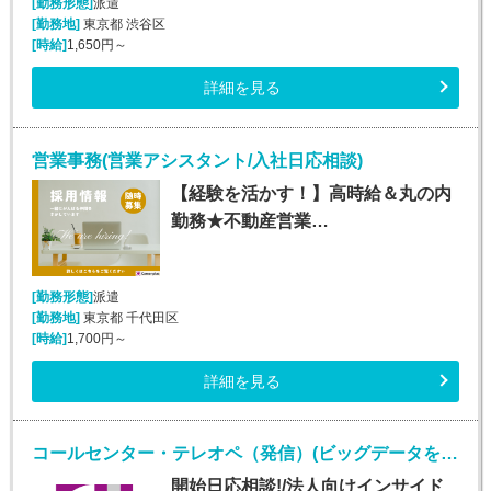
[勤務形態]
派遣
[勤務地]
東京都 渋谷区
[時給]
1,650円～
詳細を見る
営業事務(営業アシスタント/入社日応相談)
【経験を活かす！】高時給＆丸の内
勤務★不動産営業…
[勤務形態]
派遣
[勤務地]
東京都 千代田区
[時給]
1,700円～
詳細を見る
コールセンター・テレオペ（発信）(ビッグデータを扱うIT企業での法人向けインサイドセールス)
開始日応相談!/法人向けインサイド