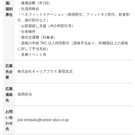
・健康診断（年1回）
遇/
・社員持株会
福利
・ベネフィットステーション（映画割引、フィットネス割引、飲食割
厚生
引、旅行割引など）
・お部屋探し支援（仲介料割引等）
・社有物件
・着任交通費（対象者）
・資格の学校 TAC 法人特別割引（資格手当あり。80種類以上の資格
に対して手当支給）
・各種イベント等
応募
株式会社キャリアプラス 新宿支店
先企
業
応募
採用担当
連絡
先
お問
い合
job-shinjuku@career-plus.co.jp
わせ
先