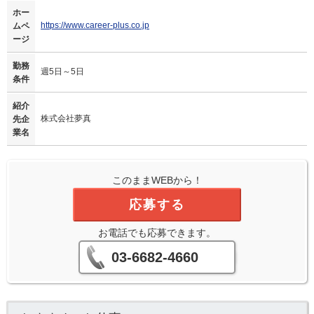
ホー
https://www.career-plus.co.jp
ムペ
ージ
勤務
週5日～5日
条件
紹介
株式会社夢真
先企
業名
このままWEBから！
応募する
お電話でも応募できます。
03-6682-4660