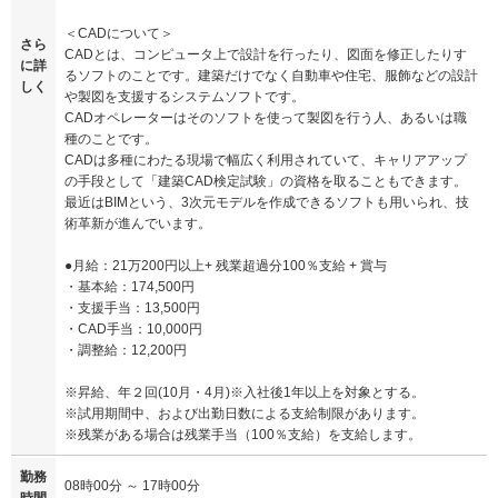
＜CADについて＞
さら
CADとは、コンピュータ上で設計を行ったり、図面を修正したりす
に詳
るソフトのことです。建築だけでなく自動車や住宅、服飾などの設計
しく
や製図を支援するシステムソフトです。
CADオペレーターはそのソフトを使って製図を行う人、あるいは職
種のことです。
CADは多種にわたる現場で幅広く利用されていて、キャリアアップ
の手段として「建築CAD検定試験」の資格を取ることもできます。
最近はBIMという、3次元モデルを作成できるソフトも用いられ、技
術革新が進んでいます。
●月給：21万200円以上+ 残業超過分100％支給 + 賞与
・基本給：174,500円
・支援手当：13,500円
・CAD手当：10,000円
・調整給：12,200円
※昇給、年２回(10月・4月)※入社後1年以上を対象とする。
※試用期間中、および出勤日数による支給制限があります。
※残業がある場合は残業手当（100％支給）を支給します。
勤務
08時00分 ～ 17時00分
時間