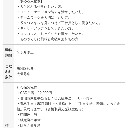
【求める人物像】
・人と関わる仕事がしたい方。
・コミュニケーション能力を活かしたい方。
・チームワークを大切にしたい方。
・役立つスキルを身につけて正社員として働きたい方。
・キャリアアップをしていきたい方。
・コツコツと、じっくりと仕事をしたい方。
・ものづくりに興味と意欲をお持ちの方。
勤務
３ヶ月以上
期間
こだ
未経験歓迎
わり
大量募集
条件
社会保険完備
・CAD手当：10,000円
・住宅兼家族手当もしくは支援手当：13,500円～
・資格手当：80種類以上の資格に対して手当支給。種類によって金
額が異なります。（資格取得支援制度あり）
・時間外手当
・確定拠出年金
・財形貯蓄制度
待