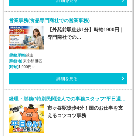
詳細を見る
営業事務(食品専門商社での営業事務)
【外苑前駅徒歩1分】時給1900円｜
専門商社での…
[勤務形態]
派遣
[勤務地]
東京都 港区
[時給]
1,900円～
詳細を見る
経理・財務(*特別民間法人での事務スタッフ*平日週5日)
市ヶ谷駅徒歩4分！国のお仕事を支
えるコツコツ事務