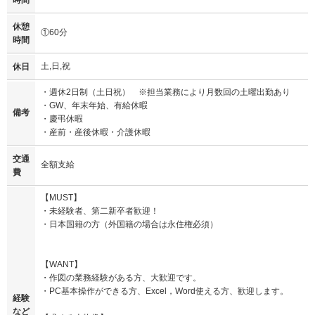
休憩
①60分
時間
土,日,祝
休日
・週休2日制（土日祝） ※担当業務により月数回の土曜出勤あり
・GW、年末年始、有給休暇
備考
・慶弔休暇
・産前・産後休暇・介護休暇
交通
全額支給
費
【MUST】
・未経験者、第二新卒者歓迎！
・日本国籍の方（外国籍の場合は永住権必須）
【WANT】
・作図の業務経験がある方、大歓迎です。
・PC基本操作ができる方、Excel，Word使える方、歓迎します。
経験
など