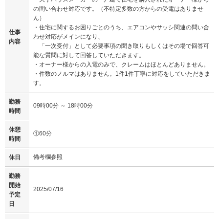
の問い合わせ対応です。（不特定多数の方からの受電はありませ
ん）
・住宅に関するお困りごとのうち、エアコンやサッシ関連の問い合
仕事
わせ対応がメインになり、
内容
「一次受付」として必要事項の聞き取りもしくはその場で回答可
能な質問に対して回答していただきます。
・オーナー様からの入電のみで、クレームはほとんどありません。
・件数のノルマはありません。1件1件丁寧に対応をしていただきま
す。
勤務
09時00分 ～ 18時00分
時間
休憩
①60分
時間
備考欄参照
休日
勤務
開始
2025/07/16
予定
日