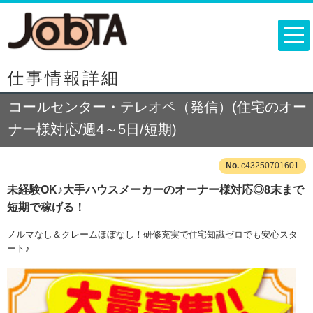
仕事情報詳細
コールセンター・テレオペ（発信）(住宅のオー
ナー様対応/週4～5日/短期)
c43250701601
未経験OK♪大手ハウスメーカーのオーナー様対応◎8末まで
短期で稼げる！
ノルマなし＆クレームほぼなし！研修充実で住宅知識ゼロでも安心スタ
ート♪