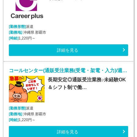
[勤務形態]
派遣
[勤務地]
沖縄県 那覇市
[時給]
1,220円～
詳細を見る
コールセンター(通販受注業務(受電・架電・入力)/週5シフト制)
長期安定◎通販受注業務♪未経験OK
＆シフト制で働…
[勤務形態]
派遣
[勤務地]
沖縄県 那覇市
[時給]
1,220円～
詳細を見る