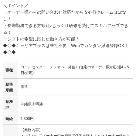
＼ポイント／
・オーナー様からの問い合わせ対応だから安心◎クレームほぼな
し！
・長期勤務できる方歓迎♪じっくり研修を受けてスキルアップでき
る！
・シフトの希望に応じた働き方が可能！
◆◇◆キャリアプラスは来社不要！Webでカンタン派遣登録OK！
◆◇◆
コールセンター・テレオペ（発信）(住宅のオーナー様対応/週4～5
職種
日/短期)
勤務
派遣
形態
勤務
沖縄県 那覇市
地
1,300円～
時給
【業務内容】
・大手ハウスメーカーの一戸建て住宅を購入されたオーナー様から