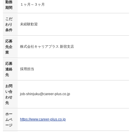
勤務
１ヶ月～３ヶ月
期間
こだ
未経験歓迎
わり
条件
応募
株式会社キャリアプラス 新宿支店
先企
業
応募
採用担当
連絡
先
お問
い合
job-shinjuku@career-plus.co.jp
わせ
先
ホー
https://www.career-plus.co.jp
ムペ
ージ