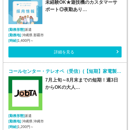
未経験OK★遊技機のカスタマーサ
ポート◎夜勤あり…
[勤務形態]
派遣
[勤務地]
沖縄県 那覇市
[時給]
1,400円～
詳細を見る
コールセンター・テレオペ（受信）(【短期】家電製品の訪問修理日程案内コールセンター受信)
7月上旬～8月末までの短期！週3日
からOKの大人…
[勤務形態]
派遣
[勤務地]
沖縄県 沖縄市
[時給]
1,200円～