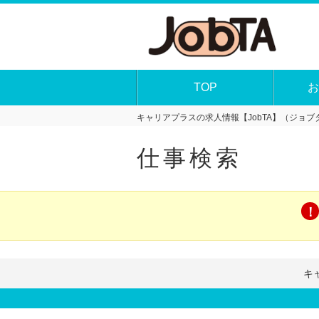
TOP
お
キャリアプラスの求人情報【JobTA】（ジョブタ
仕事検索
キ