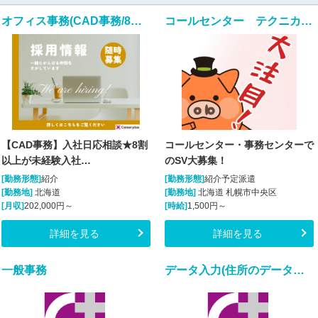
オフィス事務(CAD事務/8割以上が未経験入社/完全週休2日)
コールセンター テクニカルサポート 管理・運営（SV・リーダー）(様々な業務のSV業務)
【CAD事務】入社日応相談★8割
コールセンター・事務センターで
以上が未経験入社…
のSV大募集！
[勤務形態]
紹介
[勤務形態]
紹介予定派遣
[勤務地]
北海道
[勤務地]
北海道 札幌市中央区
[月収]
202,000円～
[時給]
1,500円～
詳細を見る
詳細を見る
一般事務
データ入力(住所のデータ入力・補正業務)