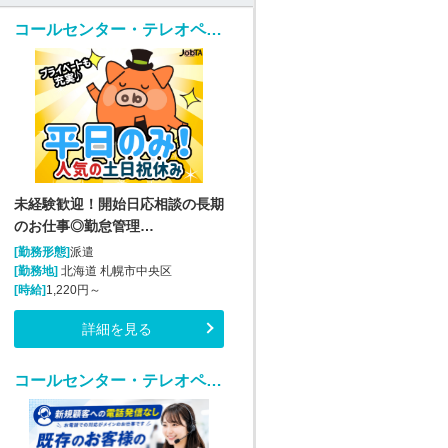
コールセンター・テレオペ（受信）(勤怠管理システムヘルプデスク)
未経験歓迎！開始日応相談の長期
のお仕事◎勤怠管理…
[勤務形態]
派遣
[勤務地]
北海道 札幌市中央区
[時給]
1,220円～
詳細を見る
コールセンター・テレオペ（受信）(7/7開始｜医薬品通販の注文・契約サポート｜週4日～)