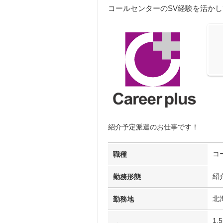
コールセンターのSV経験を活か
紹介予定派遣のお仕事です！
コ
職種
紹
勤務形態
北
勤務地
1,