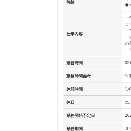
時給
◆
・
ま
・
仕事内容
・
の
1
09
勤務時間
※
勤務時間備考
①
休憩時間
土,
休日
20
勤務開始予定日
３
勤務期間