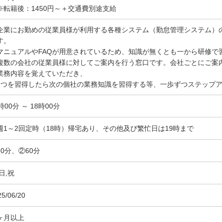
※転籍後：1450円～＋交通費別途支給
企業にお勤めの従業員様が利用する各種システム（勤怠管理システム）
す。
マニュアルやFAQが用意されているため、知識が無くとも一から研修で
複数の会社の従業員様に対してご案内を行う窓口です。会社ごとにご案
業務内容を覚えていただき、
つを習得したら次の個社の業務知識を習得する等、一歩ずつステップア
時00分 ～ 18時00分
週1～2回定時（18時）帰宅あり、その他及び繁忙日は19時まで
60分、②60分
日,祝
25/06/20
ヶ月以上