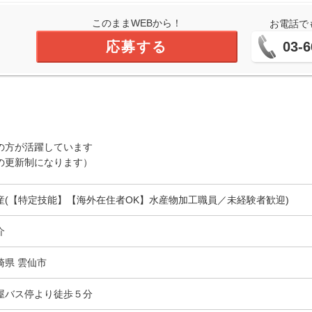
このままWEBから！
お電話で
応募する
03-6
の方が活躍しています
の更新制になります）
産(【特定技能】【海外在住者OK】水産物加工職員／未経験者歓迎)
介
崎県 雲仙市
屋バス停より徒歩５分