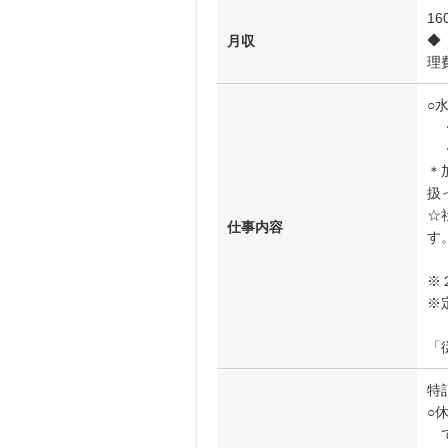
16
◆
月収
理
○
・
・
＊
扱
☆
仕事内容
す
※
※
「
特
○
で