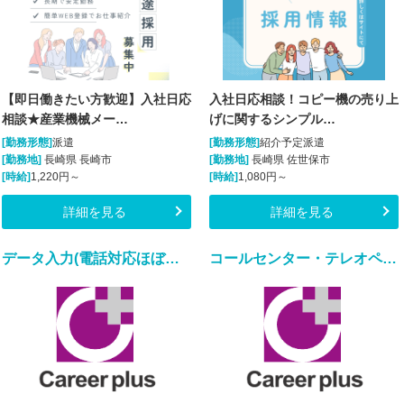
【即日働きたい方歓迎】入社日応
入社日応相談！コピー機の売り上
相談★産業機械メー…
げに関するシンプル…
[勤務形態]
派遣
[勤務形態]
紹介予定派遣
[勤務地]
長崎県 長崎市
[勤務地]
長崎県 佐世保市
[時給]
1,220円～
[時給]
1,080円～
詳細を見る
詳細を見る
データ入力(電話対応ほぼ無しの短期データ入力業務)
コールセンター・テレオペ（発信）