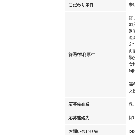
未
こだわり条件
諸
加
退
退
定
再
待遇/福利厚生
勤
女
利
福
女
株
応募先企業
採
応募連絡先
job
お問い合わせ先