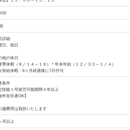
休憩】１５：００～１５：１０
60分
,祝
日詳細
曜日、祝日
の他の休日
夏季休暇（８／１４～１６）＊年末年始（１２／３０～１／４）
次有給休暇：6ヶ月経過後に7日付与
募条件
定技能１号就労可能期間４年以上
海外在住者OK】
引越費用は負担いたします
ヶ月以上