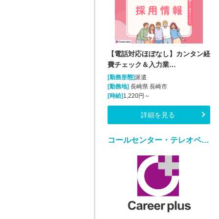
【電話対応ほぼなし】カンタン経
費チェック＆入力業…
[勤務形態]
派遣
[勤務地]
長崎県 長崎市
[時給]
1,220円～
詳細を見る
コールセンター・テレオペ（受信）(生活支援に関する問合せ窓口/平日のみ)