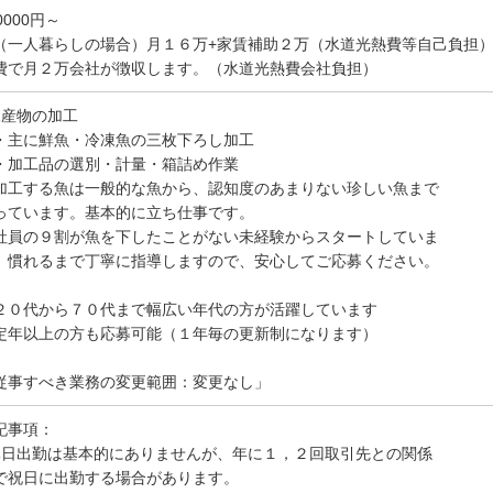
0000円～
（一人暮らしの場合）月１６万+家賃補助２万（水道光熱費等自己負担）
費で月２万会社が徴収します。（水道光熱費会社負担）
水産物の加工
主に鮮魚・冷凍魚の三枚下ろし加工
加工品の選別・計量・箱詰め作業
加工する魚は一般的な魚から、認知度のあまりない珍しい魚まで
っています。基本的に立ち仕事です。
社員の９割が魚を下したことがない未経験からスタートしていま
。慣れるまで丁寧に指導しますので、安心してご応募ください。
２０代から７０代まで幅広い年代の方が活躍しています
定年以上の方も応募可能（１年毎の更新制になります）
従事すべき業務の変更範囲：変更なし」
記事項：
休日出勤は基本的にありませんが、年に１，２回取引先との関係
祝日に出勤する場合があります。