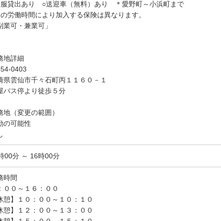
制服貸出あり ○送迎車（無料）あり ＊愛野町～小浜町まで
週の労働時間により加入する保険は異なります。
副業可・兼業可」
務地詳細
54-0403
崎県雲仙市千々石町丙１１６０－１
屋バス停より徒歩５分
務地（変更の範囲）
勤の可能性
し
時00分 ～ 16時00分
務時間
：００～１６：００
休憩】１０：００～１０：１０
休憩】１２：００～１３：００