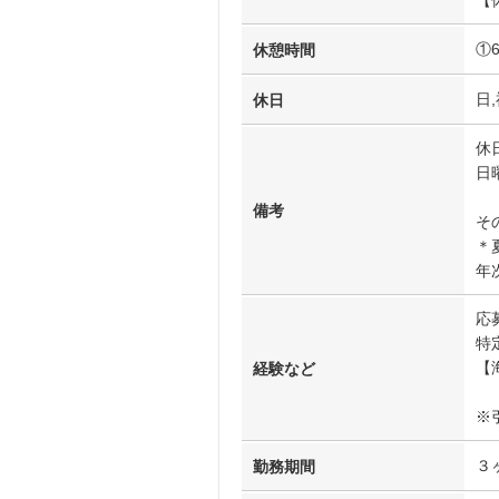
【
①
休憩時間
日
休日
休
日
備考
そ
＊
年
応
特
【
経験など
※
３
勤務期間