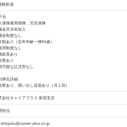
経験歓迎
手当
入保険雇用保険，労災保険
職金共済未加入
職金制度なし
年制あり（定年年齢一律65歳）
雇用制度なし
務延長あり
性寮あり
用可能な託児所なし
利厚生詳細
性寮あり、買い出し送迎あり（月１回）
式会社キャリアプラス 新宿支店
用担当
-shinjuku@career-plus.co.jp