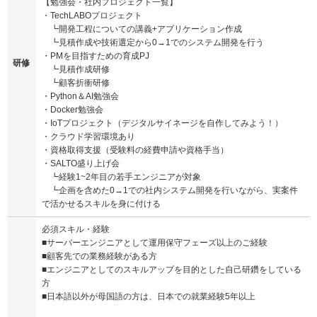
【勉強会・社内プロジェクト一覧】
・TechLABOプロジェクト
┗開発工程についての講義+アプリケーション作成
┗見積作成や技術選定から0→1でのシステム開発を行う
・PMを目指すための育成PJ
研修
┗見積作成研修
┗顧客折衝研修
・Python＆AI勉強会
・Docker勉強会
・IoTプロジェクト（デジタルサイネージを自作してみよう！）
・クラウド学習環境あり
・資格取得支援（受験料の経費申請や資格手当）
・SALTO盛り上げ会
┗経験1~2年目の若手エンジニアが対象
┗企画を含めた0→1での社内システム開発を行いながら、実案件
で活かせるスキルを身に付ける
必須スキル・経験
■サーバーエンジニアとして運用保守フェーズ以上のご経験
■顧客先での業務経験がある方
■エンジニアとしてのスキルアップを目的とした自己研鑽をしている
方
■日本語以外が母国語の方は、日本での就業経験5年以上