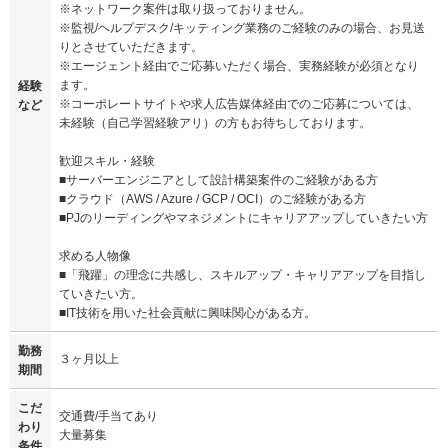
※ネットワーク案件は取り扱っておりません。
※監視/ヘルプデスク/キッティング業務のご経験のみの場合、お見送
りとさせていただきます。
※エージェント経由でご応募いただく場合、実務経験が必須となり
ます。
経験
※コーポレートサイトや求人広告媒体経由でのご応募については、
など
未経験（自己学習経験アリ）の方もお待ちしております。
歓迎スキル・経験
■サーバーエンジニアとして設計構築案件のご経験がある方
■クラウド（AWS / Azure / GCP / OCI）のご経験がある方
■PJのリーディングやマネジメントにキャリアアップしていきたい方
求める人物像
■「飛躍」の理念に共感し、スキルアップ・キャリアアップを目指し
ていきたい方。
■IT技術を用いた社会貢献に興味関心がある方。
勤務
３ヶ月以上
期間
こだ
交通費/手当てあり
わり
大量募集
条件