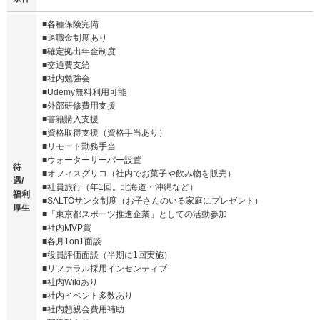
■各種保険完備
■退職金制度あり
■確定拠出年金制度
■交通費支給
■社内勉強会
■Udemy無料利用可能
■外部研修費用支援
■書籍購入支援
■資格取得支援（資格手当あり）
■リモート勤務手当
■ウォーターサーバー設置
待
■オフィスグリコ（社内でお菓子や飲み物を販売）
遇/
■社員旅行（年1回。北海道・沖縄など）
福利
■SALTOサンタ制度（お子さんのいる家庭にプレゼント）
厚生
■「東京都スポーツ推進企業」としての活動参加
■社内MVP賞
■各月1on1面談
■役員評価面談（半期に1回実施）
■リファラル採用インセンティブ
■社内Wikiあり
■社内イベント多数あり
■社内懇親会費用補助