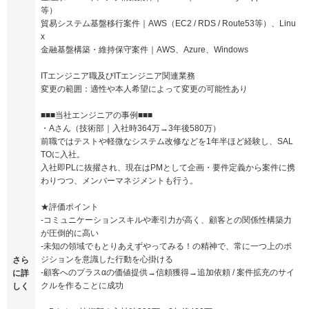
等）
貿易システム基盤移行案件｜AWS（EC2 / RDS / Route53等）、Linu
x
金融基盤構築・維持保守案件｜AWS、Azure、Windows
ITエンジニア職及びITエンジニア関連業務
変更の範囲：適性や本人希望によって変更の可能性あり
■■■当社エンジニアの事例■■■
・Aさん（技術部｜入社時364万→3年後580万）
前職ではテストや軽微なシステム改修などを1年半ほど経験し、SAL
TOに入社。
入社即PLに抜擢され、現在はPMとして企画・要件定義から案件に携
わりつつ、メンバーマネジメントも行う。
★評価ポイント
-コミュニケーションスキルや牽引力が高く、顧客との関係性構築力
が圧倒的に高い
-未知の領域でもとりあえずやってみる！の精神で、常に一つ上のポ
ジションを意識した行動を心掛ける
さら
-顧客へのプラスαの価値提供→信頼獲得→追加依頼 / 案件拡充のサイ
に詳
クルを作ることに成功
しく