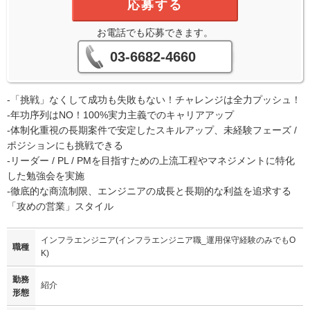
応募する
お電話でも応募できます。
03-6682-4660
-「挑戦」なくして成功も失敗もない！チャレンジは全力プッシュ！
-年功序列はNO！100%実力主義でのキャリアアップ
-体制化重視の長期案件で安定したスキルアップ、未経験フェーズ /
ポジションにも挑戦できる
-リーダー / PL / PMを目指すための上流工程やマネジメントに特化
した勉強会を実施
-徹底的な商流制限、エンジニアの成長と長期的な利益を追求する
「攻めの営業」スタイル
インフラエンジニア(インフラエンジニア職_運用保守経験のみでもO
職種
K)
勤務
紹介
形態