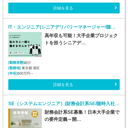
詳細を見る
IT・エンジニア(シニアデリバリーマネージャー/随時入社/正社員)
高年収も可能！大手企業プロジェク
トを担うシニアデ…
[勤務形態]
紹介
[勤務地]
東京都 港区
[年収]
600万円～
詳細を見る
SE（システムエンジニア）(財務会計系SE/随時入社/正社員)
財務会計系SE募集！日本大手企業で
の要件定義～開…