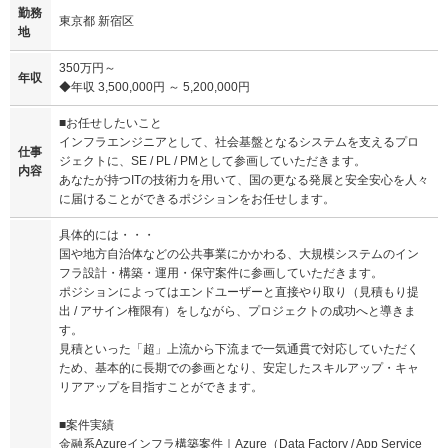
勤務
東京都 新宿区
地
350万円～
年収
◆年収 3,500,000円 ～ 5,200,000円
■お任せしたいこと
インフラエンジニアとして、社会基盤となるシステムを支えるプロ
仕事
ジェクトに、SE / PL / PMとして参画していただきます。
内容
あなたが持つITの技術力を用いて、国の更なる発展と安全安心を人々
に届けることができるポジションをお任せします。
具体的には・・・
国や地方自治体などの公共事業にかかわる、大規模システムのイン
フラ設計・構築・運用・保守案件に参画していただきます。
ポジションによってはエンドユーザーと直接やり取り（見積もり提
出 / アサイン権限有）をしながら、プロジェクトの成功へと導きま
す。
見積といった「超」上流から下流まで一気通貫で対応していただく
ため、基本的に長期での参画となり、安定したスキルアップ・キャ
リアアップを目指すことができます。
■案件実績
金融系Azureインフラ構築案件｜Azure（Data Factory / App Service