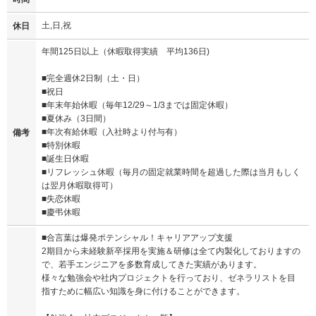
土,日,祝
休日
年間125日以上（休暇取得実績 平均136日)
■完全週休2日制（土・日）
■祝日
■年末年始休暇（毎年12/29～1/3までは固定休暇）
■夏休み（3日間）
■年次有給休暇（入社時より付与有）
備考
■特別休暇
■誕生日休暇
■リフレッシュ休暇（毎月の固定就業時間を超過した際は当月もしく
は翌月休暇取得可）
■失恋休暇
■慶弔休暇
■合言葉は爆発ポテンシャル！キャリアアップ支援
2期目から未経験新卒採用を実施＆研修は全て内製化しておりますの
で、若手エンジニアを多数育成してきた実績があります。
様々な勉強会や社内プロジェクトを行っており、ゼネラリストを目
指すために幅広い知識を身に付けることができます。