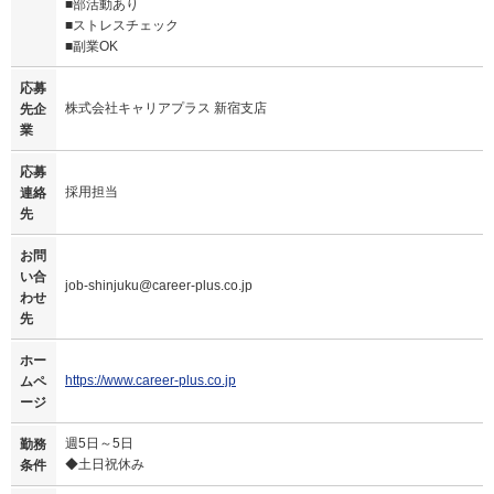
■部活動あり
■ストレスチェック
■副業OK
応募
株式会社キャリアプラス 新宿支店
先企
業
応募
採用担当
連絡
先
お問
い合
job-shinjuku@career-plus.co.jp
わせ
先
ホー
https://www.career-plus.co.jp
ムペ
ージ
週5日～5日
勤務
◆土日祝休み
条件