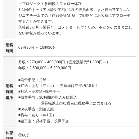
・プロジェクト参画後のフォロー体制
月1回のキャリア面談や半期に1度の役員面談、また担当営業とエン
ジニアチームでの「作戦会議MTG」で戦略的にお客様にアプローチ
することができます。
入社後3か月（延長可）はメンターも付くため、不安をそのままにし
ない体制が整っています。
勤務
09時30分 ～ 18時30分
時間
月収：270,000～400,000円（固定残業代51,300円～）
年収：3,500,000～5,200,000円
■賃金形態：月給
■昇給：あり（年2回）※昇給率は年平均7.8％！
勤務
■月給＝基本給+職務手当
時間
■残業手当：30時間の見込み残業込
備考
課長職以上の役職者は職務手当に含まれる
■深夜手当：別途支給
■賞与：あり（年1回）
■諸手当：資格手当、役職手当
休憩
①60分
時間