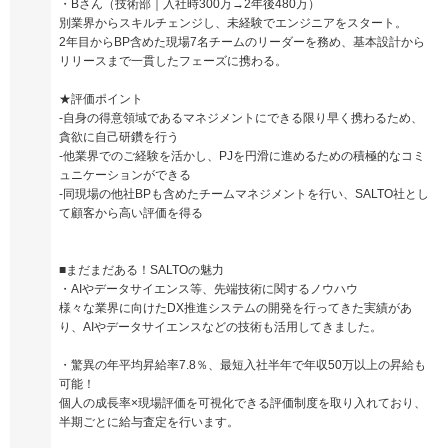
・Bさん（技術部｜入社時300万→2年後480万）
別業界からスキルチェンジし、未経験でエンジニアをスタート。
2年目からBP含めた現場7名チームのリーダーを務め、基本設計から
リリースまで一貫したフェーズに携わる。
★評価ポイント
-自身の得意領域であるマネジメントにできる限り早く携わるため、
貪欲に自己研鑽を行う
-他業界でのご経験を活かし、PJを円滑に進めるための積極的なコミ
ュニケーションができる
-同現場の他社BPも含めたチームマネジメントを行い、SALTO社とし
て顧客から高い評価を得る
■まだまだある！SALTOの魅力
・AIやデータサイエンス等、先端技術に関するノウハウ
様々な業界に向けたDX推進システムの開発を行ってきた実績があ
り、AIやデータサイエンスなどの技術も活用してきました。
・驚異の年平均昇給率7.8％、最短入社半年で年収50万以上の昇給も
可能！
個人の成長率×現場評価を可視化できる評価制度を取り入れており、
半期ごとに給与査定を行います。