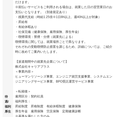
だけます。
※前払いサービスをご利用される場合は、就業した日の翌営業日のお
支払いとなります。（別途規定あり）
・残業代支給（時給1.25倍※1日8h以上、週40h以上が対象）
・昇給有
・有給休暇あり
・社保完備（健康保険、雇用保険、厚生年金)
・喫煙環境：禁煙・分煙（就業先による）
喫煙環境に関しては、就業場所ごとで異なります。
それぞれの受動喫煙防止措置を講じるため、詳細については、ご紹介
時に改めてご案内いたします。
【派遣期間中の就業先企業について】
株式会社キャリアプラス
＜事業内容＞
ヒューマンリソーシズ事業、エンジニア就労支援事業、システムエン
ジニアリングサービス事業、BPO受託運営サービス事業
＜転籍後＞
雇用区分：契約社員
待
福利厚生：
遇/
昇給制度 昇格制度 有給休暇制度 健康保険
福利
厚生年金 雇用保険 労災保険 定期健康診断
厚生
※基準を満たした方のみ