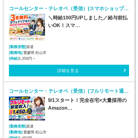
コールセンター・テレオペ（受信）(スマホショップスタッフの電話サポート)
＼時給100円UPしました／給与前払
いOK！スマ…
[勤務形態]
派遣
[勤務地]
愛媛県 松山市
[時給]
1,350円～
詳細を見る
コールセンター・テレオペ（受信）(フルリモート通販コールセンター受信)
9/1スタート！完全在宅×大量採用の
Amazon…
[勤務形態]
派遣
[勤務地]
愛媛県 松山市
[時給]
1,450円～