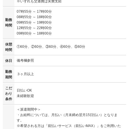
※いずれも交通費は実費支給
07時55分 ～ 17時00分
08時55分 ～ 18時00分
勤務
09時55分 ～ 19時00分
時間
12時55分 ～ 22時00分
09時00分 ～ 18時00分
休憩
①60分、②60分、③60分、④60分、⑤60分
時間
備考欄参照
休日
勤務
３ヶ月以上
期間
こだ
日払いOK
わり
未経験歓迎
条件
＜派遣期間中＞
・お給料については、月払い（月末締め翌月15日払い）となりま
す。
※希望される方は「前払いサービス（前払いMAX）」をご利用いた