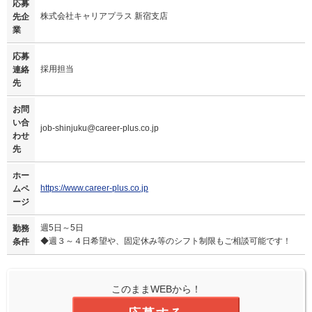
応募
株式会社キャリアプラス 新宿支店
先企
業
応募
採用担当
連絡
先
お問
い合
job-shinjuku@career-plus.co.jp
わせ
先
ホー
https://www.career-plus.co.jp
ムペ
ージ
週5日～5日
勤務
◆週３～４日希望や、固定休み等のシフト制限もご相談可能です！
条件
このままWEBから！