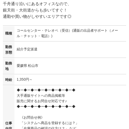
千舟通り沿いにあるオフィスなので、
銀天街・大街道からも歩いてすぐ！
通勤や買い物がしやすいエリアです◎
コールセンター・テレオペ（受信）(通販の出品者サポート（メー
職種
ル・チャット・電話）)
勤務
紹介予定派遣
形態
勤務
愛媛県 松山市
地
1,350円～
時給
◆ー◆ー◆ー◆ー◆ー◆ー◆ー◆ー◆
大手通販サイトへの商品掲載等
販売に関するお問合せ対応です♪
◆ー◆ー◆ー◆ー◆ー◆ー◆ー◆ー◆
《お問合せ例》
「システムへ商品を登録するには？」
仕事
「在庫商品の確認の仕方は？」 など
内容