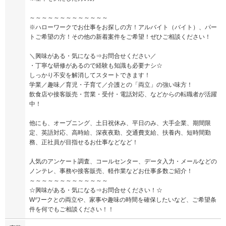
～～～～～～～～～～～～～
※ハローワークでお仕事をお探しの方！アルバイト（バイト）、パー
トご希望の方！その他の新着案件をご希望！ぜひご相談ください！
＼興味がある・気になる⇒お問合せください／
・丁寧な研修があるので経験も知識も必要ナシ☆
しっかり不安を解消してスタートできます！
学業／趣味／育児・子育て／介護との「両立」の強い味方！
飲食店や接客販売・営業・受付・電話対応、などからの転職者が活躍
中！
他にも、オープニング、土日祝休み、平日のみ、大手企業、期間限
定、英語対応、高時給、深夜夜勤、交通費支給、扶養内、短時間勤
務、正社員が目指せるお仕事などなど！
人気のアンケート調査、コールセンター、データ入力・メールなどの
ノンテレ、事務や接客販売、軽作業などお仕事多数ご紹介！
～～～～～～～～～～～～～
☆興味がある・気になる⇒お問合せください！☆
Wワークとの両立や、家事や趣味の時間を確保したいなど、ご希望条
件を何でもご相談ください！！