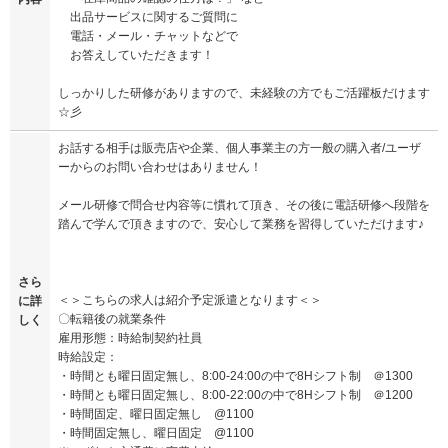
出品サービスに関するご質問に
電話・メール・チャットなどで
お答えしていただきます！
しっかりした研修がありますので、未経験の方でもご活躍板だけます
☆彡
お話する相手は販売店や企業、個人事業主の方一般の購入者/ユーザ
ーからのお問い合わせはありません！
メール研修で問合せ内容等に慣れて頂き、その後に電話研修へ段階を
踏んで学んで頂きますので、安心して業務を習得していただけます♪
さら
＜＞こちらの求人は紹介予定派遣となります＜＞
に詳
〇転籍後の就業条件
しく
雇用形態：時給制契約社員
時給設定：
・時間とも曜日固定無し、8:00-24:00の中で8Hシフト制 ＠1300
・時間とも曜日固定無し、8:00-22:00の中で8Hシフト制 ＠1200
・時間固定、曜日固定無し @1100
・時間固定無し、曜日固定 @1100