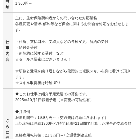
時
1,360円～
給
主に、生命保険契約者からの問い合わせ対応業務
各種変更や請求､解約等など保全に関するお問合せ対応をお任せしま
す｡
・住所、支払口座、受取人などの各種変更、解約の受付
仕
・給付金受付
事
・新契約に関する受付 など
内
☆セールス要素はございません！
容
☆研修と受電を繰り返しながら段階的に複数スキルを身に着けて頂き
ます。
⇒スキル取得後は時給UP！
◆このお仕事は紹介予定派遣での募集です。
2025年10月1日転籍予定（※変更の可能性有）
◆月収例
派遣期間中：19.9万円～（交通費は時給に含まれます）
さ
上記金額は時給1360円×7時間勤務×21日間で計算した場合の支給金額
ら
に
直接雇用転籍後：21.3万円～+交通費別途支給
詳