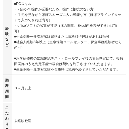
■PCスキル
・2台のPC操作が必要なため、操作に抵抗のない方
・手元を見ながらほぼスムーズに入力可能な方（ほぼブラインドタッ
チで入力できれば尚可）
・officeソフトの閲覧が可能（IEの閲覧、Excel内検索ができれば尚
経
可）
験
■生命保険一般課程試験資格または資格取得経験があれば尚可
な
■社会人経験3年以上（生命保険コールセンター、保全事務経験者なら
ど
尚可）
■座学研修後の知識確認テスト・ロールプレイ後の着台判定にて、複数
回実施のうえ判定不能の場合は契約を終了させていただきます。
■生命保険一般課程試験不合格時は契約を終了させていただきます。
勤
務
３ヶ月以上
期
間
こ
だ
わ
未経験歓迎
り