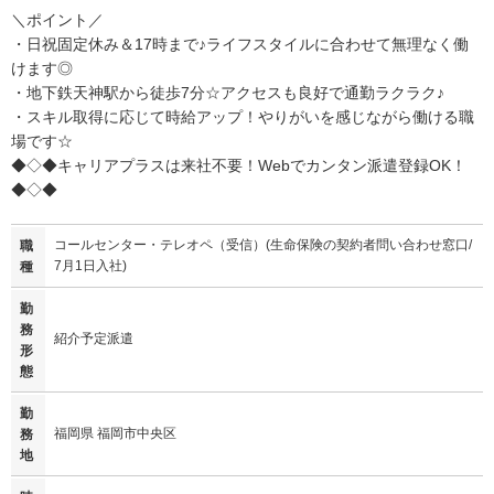
＼ポイント／
・日祝固定休み＆17時まで♪ライフスタイルに合わせて無理なく働
けます◎
・地下鉄天神駅から徒歩7分☆アクセスも良好で通勤ラクラク♪
・スキル取得に応じて時給アップ！やりがいを感じながら働ける職
場です☆
◆◇◆キャリアプラスは来社不要！Webでカンタン派遣登録OK！
◆◇◆
コールセンター・テレオペ（受信）(生命保険の契約者問い合わせ窓口/
職
7月1日入社)
種
勤
務
紹介予定派遣
形
態
勤
福岡県 福岡市中央区
務
地