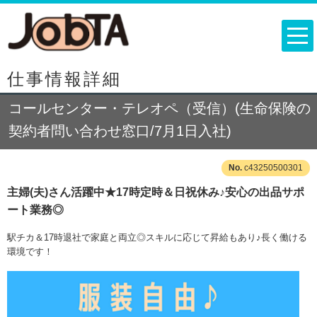
仕事情報詳細
コールセンター・テレオペ（受信）(生命保険の
契約者問い合わせ窓口/7月1日入社)
c43250500301
主婦(夫)さん活躍中★17時定時＆日祝休み♪安心の出品サポ
ート業務◎
駅チカ＆17時退社で家庭と両立◎スキルに応じて昇給もあり♪長く働ける
環境です！