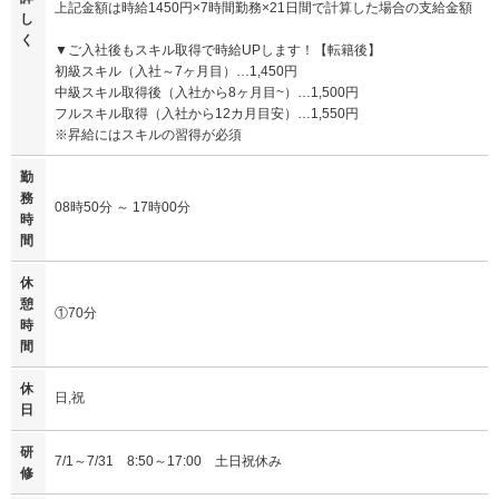
上記金額は時給1450円×7時間勤務×21日間で計算した場合の支給金額
し
く
▼ご入社後もスキル取得で時給UPします！【転籍後】
初級スキル（入社～7ヶ月目）…1,450円
中級スキル取得後（入社から8ヶ月目~）…1,500円
フルスキル取得（入社から12カ月目安）…1,550円
※昇給にはスキルの習得が必須
勤
務
08時50分 ～ 17時00分
時
間
休
憩
①70分
時
間
休
日,祝
日
研
7/1～7/31 8:50～17:00 土日祝休み
修