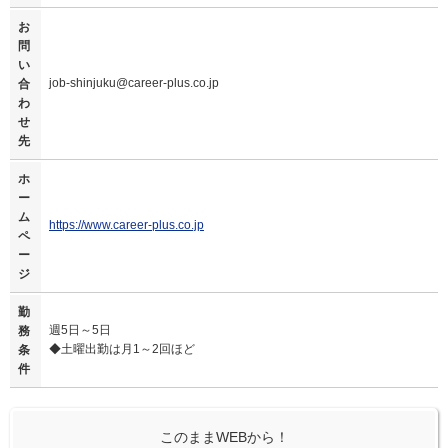
お
問
い
job-shinjuku@career-plus.co.jp
合
わ
せ
先
ホ
ー
ム
https://www.career-plus.co.jp
ペ
ー
ジ
勤
週5日～5日
務
◆土曜出勤は月1～2回ほど
条
件
このままWEBから！