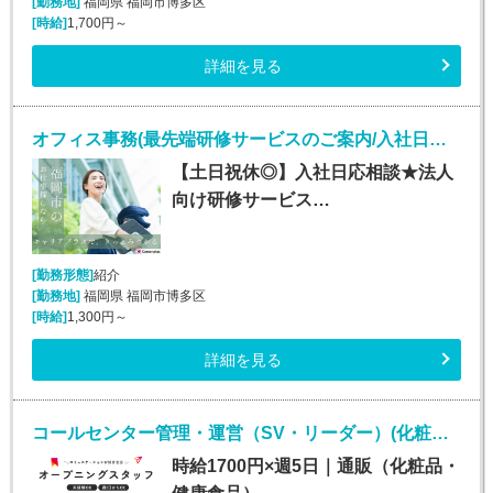
[勤務地]
福岡県 福岡市博多区
[時給]
1,700円～
詳細を見る
オフィス事務(最先端研修サービスのご案内/入社日応相談～/平日のみ)
【土日祝休◎】入社日応相談★法人
向け研修サービス…
[勤務形態]
紹介
[勤務地]
福岡県 福岡市博多区
[時給]
1,300円～
詳細を見る
コールセンター管理・運営（SV・リーダー）(化粧品・サプリメント・健康食品問い合わせセンターのSV・LD)
時給1700円×週5日｜通販（化粧品・