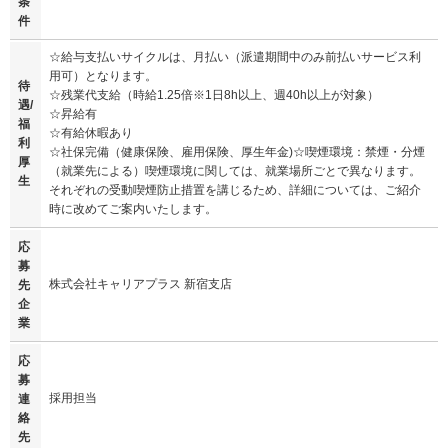
条
件
☆給与支払いサイクルは、月払い（派遣期間中のみ前払いサービス利
用可）となります。
待
☆残業代支給（時給1.25倍※1日8h以上、週40h以上が対象）
遇/
☆昇給有
福
☆有給休暇あり
利
☆社保完備（健康保険、雇用保険、厚生年金)☆喫煙環境：禁煙・分煙
厚
（就業先による）喫煙環境に関しては、就業場所ごとで異なります。
生
それぞれの受動喫煙防止措置を講じるため、詳細については、ご紹介
時に改めてご案内いたします。
応
募
株式会社キャリアプラス 新宿支店
先
企
業
応
募
採用担当
連
絡
先