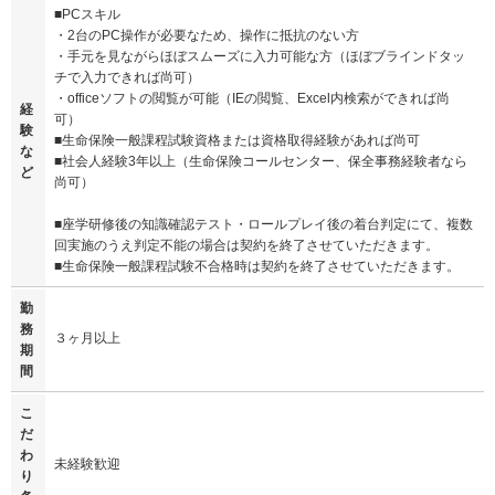
■PCスキル
・2台のPC操作が必要なため、操作に抵抗のない方
・手元を見ながらほぼスムーズに入力可能な方（ほぼブラインドタッ
チで入力できれば尚可）
・officeソフトの閲覧が可能（IEの閲覧、Excel内検索ができれば尚
経
可）
験
■生命保険一般課程試験資格または資格取得経験があれば尚可
な
■社会人経験3年以上（生命保険コールセンター、保全事務経験者なら
ど
尚可）
■座学研修後の知識確認テスト・ロールプレイ後の着台判定にて、複数
回実施のうえ判定不能の場合は契約を終了させていただきます。
■生命保険一般課程試験不合格時は契約を終了させていただきます。
勤
務
３ヶ月以上
期
間
こ
だ
わ
未経験歓迎
り