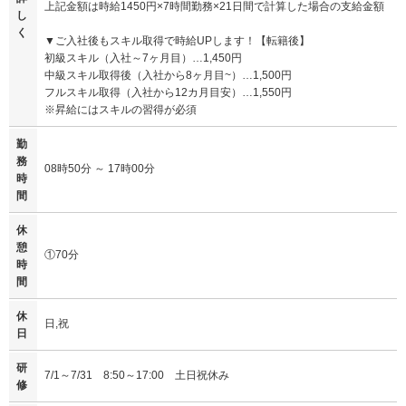
上記金額は時給1450円×7時間勤務×21日間で計算した場合の支給金額
し
く
▼ご入社後もスキル取得で時給UPします！【転籍後】
初級スキル（入社～7ヶ月目）…1,450円
中級スキル取得後（入社から8ヶ月目~）…1,500円
フルスキル取得（入社から12カ月目安）…1,550円
※昇給にはスキルの習得が必須
勤
務
08時50分 ～ 17時00分
時
間
休
憩
①70分
時
間
休
日,祝
日
研
7/1～7/31 8:50～17:00 土日祝休み
修