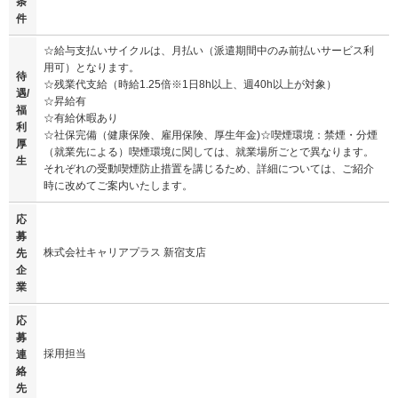
条
件
☆給与支払いサイクルは、月払い（派遣期間中のみ前払いサービス利
用可）となります。
待
☆残業代支給（時給1.25倍※1日8h以上、週40h以上が対象）
遇/
☆昇給有
福
☆有給休暇あり
利
☆社保完備（健康保険、雇用保険、厚生年金)☆喫煙環境：禁煙・分煙
厚
（就業先による）喫煙環境に関しては、就業場所ごとで異なります。
生
それぞれの受動喫煙防止措置を講じるため、詳細については、ご紹介
時に改めてご案内いたします。
応
募
株式会社キャリアプラス 新宿支店
先
企
業
応
募
採用担当
連
絡
先