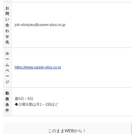
お
問
い
job-shinjuku@career-plus.co.jp
合
わ
せ
先
ホ
ー
ム
https://www.career-plus.co.jp
ペ
ー
ジ
勤
週5日～5日
務
◆土曜出勤は月1～2回ほど
条
件
このままWEBから！