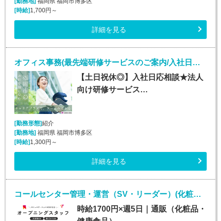
[勤務地]
福岡県 福岡市博多区
[時給]
1,700円～
詳細を見る
オフィス事務(最先端研修サービスのご案内/入社日応相談～/平日のみ)
【土日祝休◎】入社日応相談★法人
向け研修サービス…
[勤務形態]
紹介
[勤務地]
福岡県 福岡市博多区
[時給]
1,300円～
詳細を見る
コールセンター管理・運営（SV・リーダー）(化粧品・サプリメント・健康食品問い合わせセンターのSV・LD)
時給1700円×週5日｜通販（化粧品・