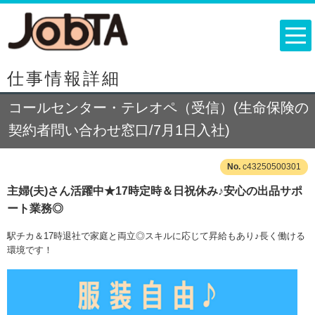
仕事情報詳細
コールセンター・テレオペ（受信）(生命保険の
契約者問い合わせ窓口/7月1日入社)
c43250500301
主婦(夫)さん活躍中★17時定時＆日祝休み♪安心の出品サポ
ート業務◎
駅チカ＆17時退社で家庭と両立◎スキルに応じて昇給もあり♪長く働ける
環境です！