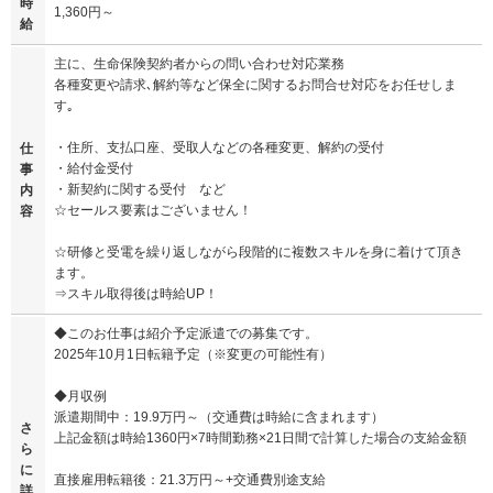
時
1,360円～
給
主に、生命保険契約者からの問い合わせ対応業務
各種変更や請求､解約等など保全に関するお問合せ対応をお任せしま
す｡
・住所、支払口座、受取人などの各種変更、解約の受付
仕
・給付金受付
事
・新契約に関する受付 など
内
☆セールス要素はございません！
容
☆研修と受電を繰り返しながら段階的に複数スキルを身に着けて頂き
ます。
⇒スキル取得後は時給UP！
◆このお仕事は紹介予定派遣での募集です。
2025年10月1日転籍予定（※変更の可能性有）
◆月収例
派遣期間中：19.9万円～（交通費は時給に含まれます）
さ
上記金額は時給1360円×7時間勤務×21日間で計算した場合の支給金額
ら
に
直接雇用転籍後：21.3万円～+交通費別途支給
詳