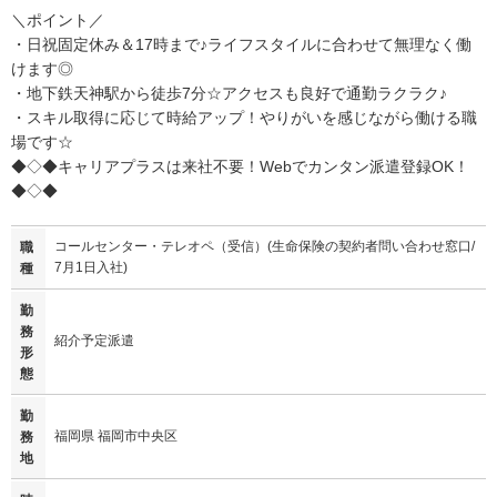
＼ポイント／
・日祝固定休み＆17時まで♪ライフスタイルに合わせて無理なく働
けます◎
・地下鉄天神駅から徒歩7分☆アクセスも良好で通勤ラクラク♪
・スキル取得に応じて時給アップ！やりがいを感じながら働ける職
場です☆
◆◇◆キャリアプラスは来社不要！Webでカンタン派遣登録OK！
◆◇◆
コールセンター・テレオペ（受信）(生命保険の契約者問い合わせ窓口/
職
7月1日入社)
種
勤
務
紹介予定派遣
形
態
勤
福岡県 福岡市中央区
務
地