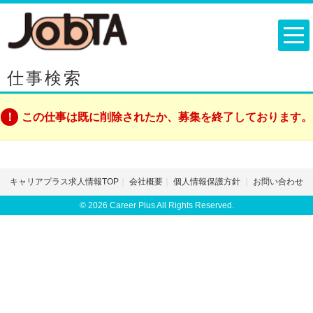
仕事検索
この仕事は既に削除されたか、募集を終了しております。
キャリアプラス求人情報TOP
会社概要
個人情報保護方針
お問い合わせ
© 2026 Career Plus All Rights Reserved.