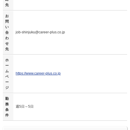
先
お
問
い
job-shinjuku@career-plus.co.jp
合
わ
せ
先
ホ
ー
ム
https://www.career-plus.co.jp
ペ
ー
ジ
勤
務
週5日～5日
条
件