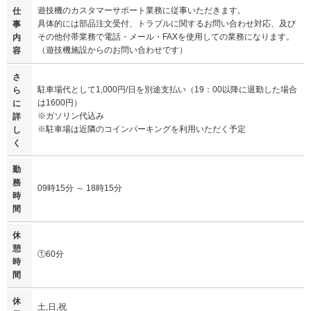
遊技機のカスタマーサポート業務に従事いただきます。
仕
具体的には部品注文受付、トラブルに関するお問い合わせ対応、及び
事
その他付帯業務で電話・メール・FAXを使用しての業務になります。
内
（遊技機施設からのお問い合わせです）
容
さ
駐車場代として1,000円/日を別途支払い（19：00以降に退勤した場合
ら
は1600円）
に
※ガソリン代込み
詳
※駐車場は近隣のコインパーキングを利用いただく予定
し
く
勤
務
09時15分 ～ 18時15分
時
間
休
憩
①60分
時
間
休
土,日,祝