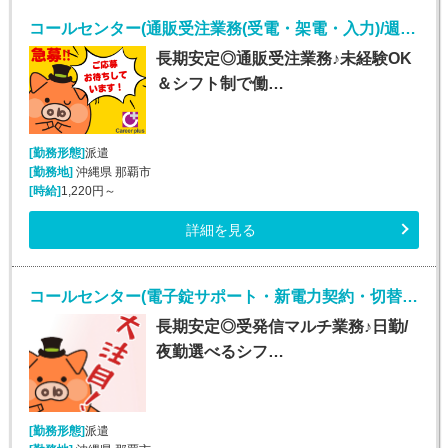
コールセンター(通販受注業務(受電・架電・入力)/週5シフト制)
長期安定◎通販受注業務♪未経験OK
＆シフト制で働…
[勤務形態]
派遣
[勤務地]
沖縄県 那覇市
[時給]
1,220円～
詳細を見る
コールセンター(電子錠サポート・新電力契約・切替事務業務/週5シフト制)
長期安定◎受発信マルチ業務♪日勤/
夜勤選べるシフ…
[勤務形態]
派遣