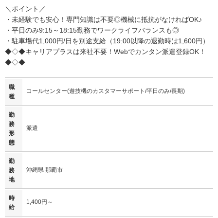
＼ポイント／
・未経験でも安心！専門知識は不要◎機械に抵抗がなければOK♪
・平日のみ9:15～18:15勤務でワークライフバランスも◎
・駐車場代1,000円/日を別途支給（19:00以降の退勤時は1,600円）
◆◇◆キャリアプラスは来社不要！Webでカンタン派遣登録OK！
◆◇◆
職
コールセンター(遊技機のカスタマーサポート/平日のみ/長期)
種
勤
務
派遣
形
態
勤
沖縄県 那覇市
務
地
時
1,400円～
給