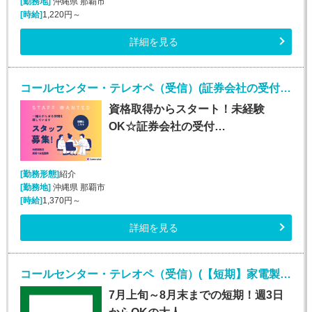
[勤務地]
沖縄県 那覇市
[時給]
1,220円～
詳細を見る
コールセンター・テレオペ（受信）(証券会社の受付・事務スタッフ/6月9日入社)
資格取得からスタート！未経験
OK☆証券会社の受付…
[勤務形態]
紹介
[勤務地]
沖縄県 那覇市
[時給]
1,370円～
詳細を見る
コールセンター・テレオペ（受信）(【短期】家電製品の訪問修理日程案内コールセンター受信)
7月上旬～8月末までの短期！週3日