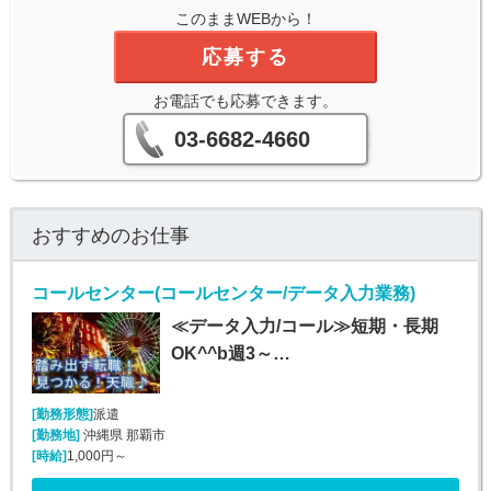
このままWEBから！
応募する
お電話でも応募できます。
03-6682-4660
おすすめのお仕事
コールセンター(コールセンター/データ入力業務)
≪データ入力/コール≫短期・長期
OK^^b週3～…
[勤務形態]
派遣
[勤務地]
沖縄県 那覇市
[時給]
1,000円～