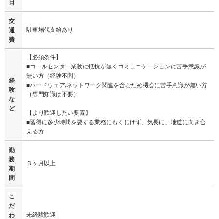
日
交
駐車場代支給あり
通
費
【必須条件】
■コールセンター業務に抵抗が無くコミュニケーションに苦手意識が
無い方（経験不問）
経
■ハードウェア/ネットワーク関連を含むため機会に苦手意識が無い方
験
（専門知識は不要）
な
ど
【より歓迎したい要素】
■習得に多少時間を要する業務にもくじけず、気長に、地道に向き合
える方
勤
務
３ヶ月以上
期
間
こ
だ
未経験歓迎
わ