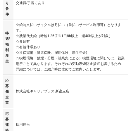
交通費/手当てあり
り
条
件
☆給与支払いサイクルは月払い（前払いサービス利用可）となりま
す。
待
☆残業代支給（時給1.25倍※1日8h以上、週40h以上が対象）
遇/
☆昇給有
福
☆有給休暇あり
利
☆社保完備（健康保険、雇用保険、厚生年金)
厚
☆喫煙環境：禁煙・分煙（就業先による）喫煙環境に関しては、就業
生
場所ごとで異なります。それぞれの受動喫煙防止措置を講じるため、
詳細については、ご紹介時に改めてご案内いたします。
応
募
株式会社キャリアプラス 新宿支店
先
企
業
応
募
採用担当
連
絡