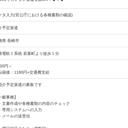
ータ入力(官公庁における各種書類の確認)
介予定派遣
崎県 長崎市
崎電軌１系統 若葉町より徒歩１分
200円～
転籍後：1180円+交通費支給
紹介予定派遣の募集です
一般事務】
文書作成や各種書類の内容のチェック
専用システムへの入力
メールの送受信