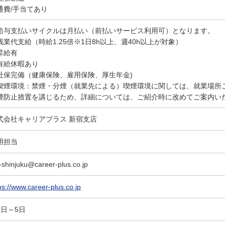
通費/手当てあり
給与支払いサイクルは月払い（前払いサービス利用可）となります。
残業代支給（時給1.25倍※1日8h以上、週40h以上が対象）
昇給有
有給休暇あり
社保完備（健康保険、雇用保険、厚生年金)
喫煙環境：禁煙・分煙（就業先による）喫煙環境に関しては、就業場所
煙防止措置を講じるため、詳細については、ご紹介時に改めてご案内い
式会社キャリアプラス 新宿支店
用担当
-shinjuku@career-plus.co.jp
ps://www.career-plus.co.jp
5日～5日