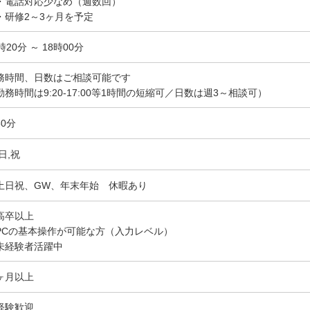
電話対応少なめ（週数回）
研修2～3ヶ月を予定
時20分 ～ 18時00分
務時間、日数はご相談可能です
勤務時間は9:20-17:00等1時間の短縮可／日数は週3～相談可）
60分
日,祝
土日祝、GW、年末年始 休暇あり
高卒以上
PCの基本操作が可能な方（入力レベル）
未経験者活躍中
ヶ月以上
経験歓迎