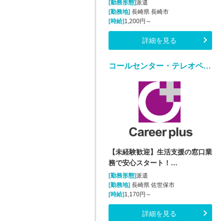
[勤務形態]
派遣
[勤務地]
長崎県 長崎市
[時給]
1,200円～
詳細を見る
コールセンター・テレオペ（受信）(生活支援に関する問合せ窓口/平日のみ)
【未経験歓迎】生活支援の窓口業
務で安心スタート！…
[勤務形態]
派遣
[勤務地]
長崎県 佐世保市
[時給]
1,170円～
詳細を見る