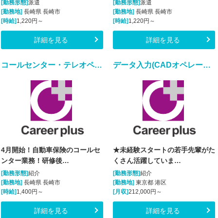
[勤務形態]
派遣
[勤務形態]
派遣
[勤務地]
長崎県 長崎市
[勤務地]
長崎県 長崎市
[時給]
1,220円～
[時給]
1,220円～
詳細を見る
詳細を見る
コールセンター・テレオペ（発信）
データ入力(CADオペレーター★未経験の若手先輩活躍中★)
4月開始！自動車保険のコールセ
★未経験スタートの若手先輩がた
ンター業務！研修後…
くさん活躍していま…
[勤務形態]
紹介
[勤務形態]
紹介
[勤務地]
長崎県 長崎市
[勤務地]
東京都 港区
[時給]
1,400円～
[月収]
212,000円～
詳細を見る
詳細を見る