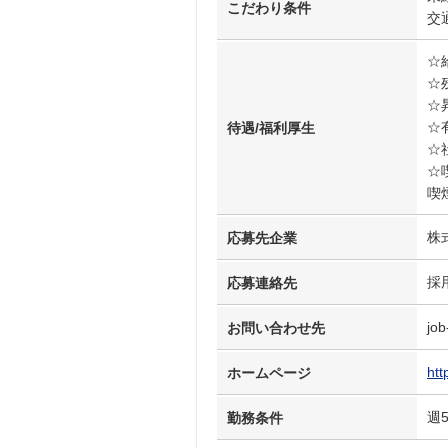
こだわり条件
交
☆
☆
☆
☆
待遇/福利厚生
☆
☆
喫
株
応募先企業
採
応募連絡先
job
お問い合わせ先
htt
ホームページ
週
勤務条件