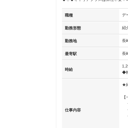
デ
職種
紹
勤務形態
長
勤務地
長
最寄駅
1,
時給
◆
★
【
・
・
仕事内容
・