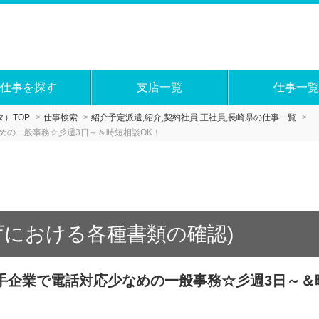
仕事を探す
支店一覧
仕事一覧
）TOP
仕事検索
紹介予定派遣,紹介,契約社員,正社員,長崎県の仕事一覧
めの一般事務☆彡週3日～＆時短相談OK！
庁における各種書類の確認)
大手企業で電話対応少なめの一般事務☆彡週3日～＆