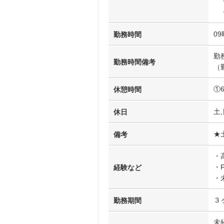
・
・
09
勤務時間
勤
勤務時間備考
（
①
休憩時間
土,
休日
★
備考
・
・
経験など
・
３
勤務期間
未