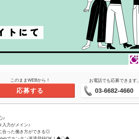
このままWEBから！
お電話でも応募できます
応募する
03-6682-4660
心♪
タ入力がメイン♪
に合った働き方ができる◎
ebでカンタン派遣登録OK！◆◇◆