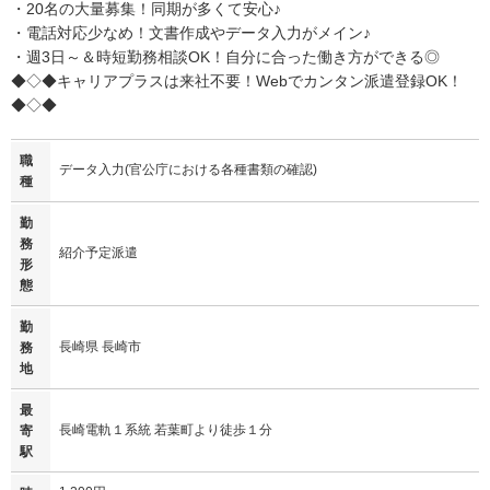
・20名の大量募集！同期が多くて安心♪
・電話対応少なめ！文書作成やデータ入力がメイン♪
・週3日～＆時短勤務相談OK！自分に合った働き方ができる◎
◆◇◆キャリアプラスは来社不要！Webでカンタン派遣登録OK！
◆◇◆
職
データ入力(官公庁における各種書類の確認)
種
勤
務
紹介予定派遣
形
態
勤
長崎県 長崎市
務
地
最
長崎電軌１系統 若葉町より徒歩１分
寄
駅