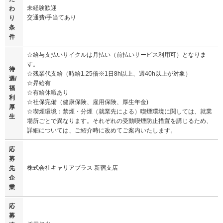
未経験歓迎
わ
交通費/手当てあり
り
条
件
☆給与支払いサイクルは月払い（前払いサービス利用可）となりま
す。
待
☆残業代支給（時給1.25倍※1日8h以上、週40h以上が対象）
遇/
☆昇給有
福
☆有給休暇あり
利
☆社保完備（健康保険、雇用保険、厚生年金)
厚
☆喫煙環境：禁煙・分煙（就業先による）喫煙環境に関しては、就業
生
場所ごとで異なります。それぞれの受動喫煙防止措置を講じるため、
詳細については、ご紹介時に改めてご案内いたします。
応
募
株式会社キャリアプラス 新宿支店
先
企
業
応
募