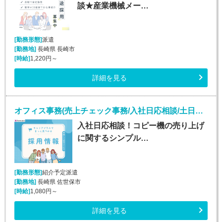
談★産業機械メー…
[勤務形態]
派遣
[勤務地]
長崎県 長崎市
[時給]
1,220円～
詳細を見る
オフィス事務(売上チェック事務/入社日応相談/土日祝休み)
入社日応相談！コピー機の売り上げ
に関するシンプル…
[勤務形態]
紹介予定派遣
[勤務地]
長崎県 佐世保市
[時給]
1,080円～
詳細を見る