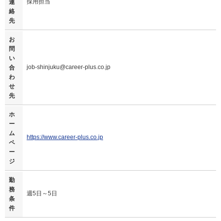
採用担当
連
絡
先
お
問
い
job-shinjuku@career-plus.co.jp
合
わ
せ
先
ホ
ー
ム
https://www.career-plus.co.jp
ペ
ー
ジ
勤
務
週5日～5日
条
件