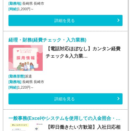
[勤務地]
長崎県 長崎市
[時給]
1,200円～
詳細を見る
経理・財務(経費チェック・入力業務)
【電話対応ほぼなし】カンタン経費
チェック＆入力業…
[勤務形態]
派遣
[勤務地]
長崎県 長崎市
[時給]
1,220円～
詳細を見る
一般事務(Excelやシステムを使用しての入金照合・入力業務)
【即日働きたい方歓迎】入社日応相