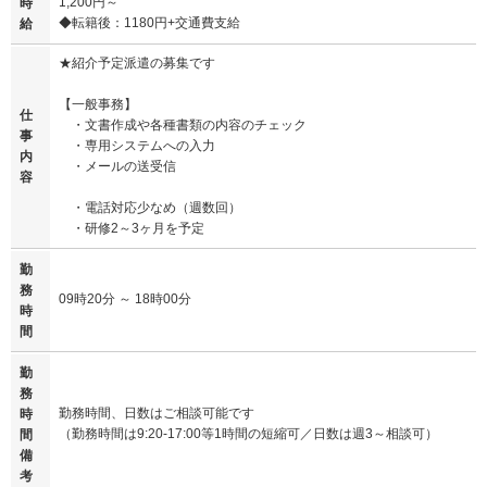
1,200円～
時
◆転籍後：1180円+交通費支給
給
★紹介予定派遣の募集です
【一般事務】
仕
・文書作成や各種書類の内容のチェック
事
・専用システムへの入力
内
・メールの送受信
容
・電話対応少なめ（週数回）
・研修2～3ヶ月を予定
勤
務
09時20分 ～ 18時00分
時
間
勤
務
勤務時間、日数はご相談可能です
時
（勤務時間は9:20-17:00等1時間の短縮可／日数は週3～相談可）
間
備
考