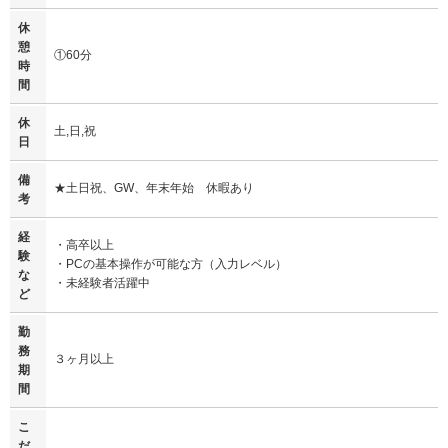
休
憩
①60分
時
間
休
土,日,祝
日
備
★土日祝、GW、年末年始 休暇あり
考
経
・高卒以上
験
・PCの基本操作が可能な方（入力レベル）
な
・未経験者活躍中
ど
勤
務
３ヶ月以上
期
間
こ
だ