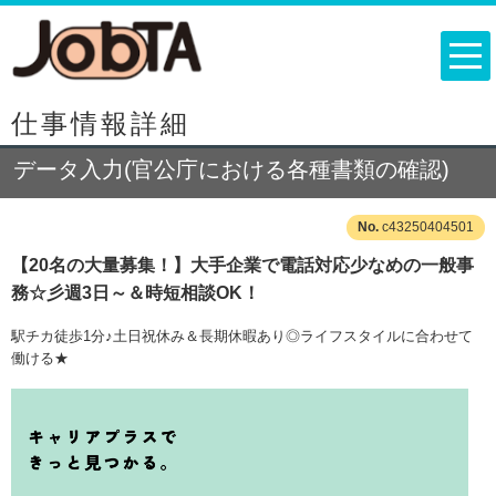
仕事情報詳細
データ入力(官公庁における各種書類の確認)
c43250404501
【20名の大量募集！】大手企業で電話対応少なめの一般事
務☆彡週3日～＆時短相談OK！
駅チカ徒歩1分♪土日祝休み＆長期休暇あり◎ライフスタイルに合わせて
働ける★