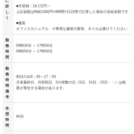
に
■月収例：18.1万円～
詳
上記金額は時給1080円×8時間×21日間で計算した場合の支給金額です
し
く
■服装
オフィスカジュアル ※華美な服装や髪色、ネイルは避けてください
勤
09時30分 ～ 17時50分
務
08時50分 ～ 17時50分
時
間
勤
務
初日のみ9：30～17：50
時
月末最終日、月初初日、5の倍数の日（5日、10日、15日・・）は残
間
業が発生する場合があります。
備
考
休
憩
60分
時
間