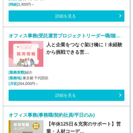
[時給]
1,400円～
詳細を見る
オフィス事務(受託運営プロジェクトリーダー職/随時入社)
人と企業をつなぐ架け橋に！未経験
から挑戦できる営…
[勤務形態]
紹介
[勤務地]
東京都 千代田区
[月収]
264,000円～
詳細を見る
オフィス事務(事務職/契約社員/平日のみ)
【年休125日＆充実のサポート】営
業・人材コーデ…