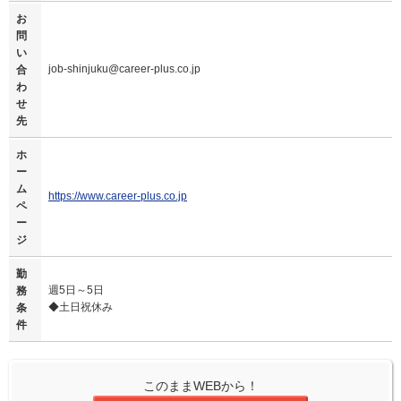
お
問
い
job-shinjuku@career-plus.co.jp
合
わ
せ
先
ホ
ー
ム
https://www.career-plus.co.jp
ペ
ー
ジ
勤
週5日～5日
務
◆土日祝休み
条
件
このままWEBから！