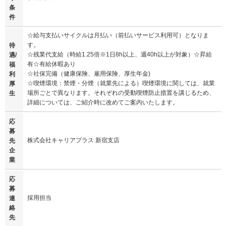
条
件
☆給与支払いサイクルは月払い（前払いサービス利用可）となりま
す。
待
☆残業代支給（時給1.25倍※1日8h以上、週40h以上が対象）☆昇給
遇/
有☆有給休暇あり
福
☆社保完備（健康保険、雇用保険、厚生年金)
利
☆喫煙環境：禁煙・分煙（就業先による）喫煙環境に関しては、就業
厚
場所ごとで異なります。それぞれの受動喫煙防止措置を講じるため、
生
詳細については、ご紹介時に改めてご案内いたします。
応
募
株式会社キャリアプラス 新宿支店
先
企
業
応
募
採用担当
連
絡
先