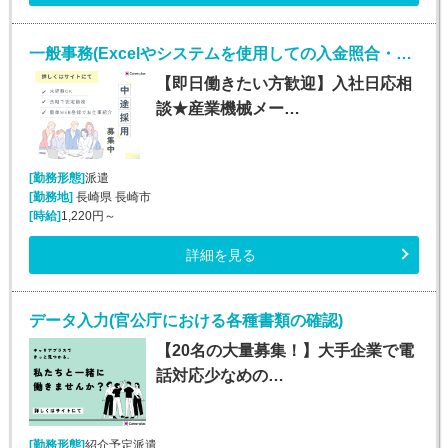
一般事務(Excelやシステムを使用しての入金照合・入力業務)
【即日働きたい方歓迎】入社日応相
談★産業機械メー…
[勤務形態]
派遣
[勤務地]
長崎県 長崎市
[時給]
1,220円～
詳細を見る
データ入力(官公庁における各種書類の確認)
【20名の大量募集！】大手企業で電
話対応少なめの…
[勤務形態]
紹介予定派遣