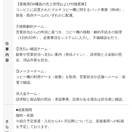
【業務用OA機器の売上管理および付随業務】
コンビニに設置されたマルチコピー機に関するバック事務（BtoB）。
新規・既存チームのいずれかに配属。
①移動解約チーム：
営業担当からの申請に基づき、コピー機の移動・解約手続きの処理
（1日約10件）。必要事項をシステムに入力し、不備確認を行う。
仕
②支払い確認チーム：
事
顧客や営業担当へ支払い案内（発信メイン）、請求額と入金額の照
内
合、消込作業を担当。
容
③メーターチーム：
コピー機の利用データ（枚数）を取得。営業担当や店舗へメール・架
電で確認。
④入金チーム：
請求額と振込額の照合・承認事務。誤差がある場合は担当者に確認。
■就業期間
随時～長期
※紹介予定派遣：入社から4ヶ月以降については、直接雇用への転籍
さ
を予定しております。
ら