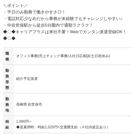
＼ポイント／
・平日のみ勤務で働きやすさ◎！
・電話対応少なめだから事務が未経験でもチャレンジしやすい♪
・中佐世保駅から徒歩5分圏内で通勤ラクラク！
◆◇◆キャリアプラスは来社不要！Webでカンタン派遣登録OK！
◆◇◆
職
オフィス事務(売上チェック事務/入社日応相談/土日祝休み)
種
勤
務
紹介予定派遣
形
態
勤
長崎県 佐世保市
務
地
1,080円～
時
◆直雇用時：時給1,020円+交通費支給（※社内規定あり）
給