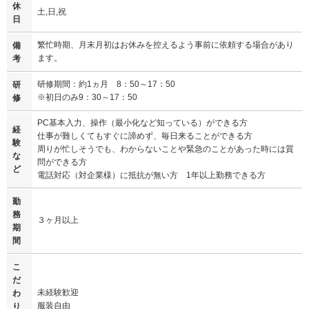
休
土,日,祝
日
繁忙時期、月末月初はお休みを控えるよう事前に依頼する場合があり
備
ます。
考
研修期間：約1ヵ月 8：50～17：50
研
※初日のみ9：30～17：50
修
PC基本入力、操作（最小化など知っている）ができる方
経
仕事が難しくてもすぐに諦めず、毎日来ることができる方
験
周りが忙しそうでも、わからないことや緊急のことがあった時には質
な
問ができる方
ど
電話対応（対企業様）に抵抗が無い方 1年以上勤務できる方
勤
務
３ヶ月以上
期
間
こ
だ
未経験歓迎
わ
服装自由
り