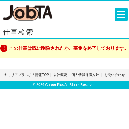
仕事検索
この仕事は既に削除されたか、募集を終了しております。
キャリアプラス求人情報TOP
会社概要
個人情報保護方針
お問い合わせ
© 2026 Career Plus All Rights Reserved.