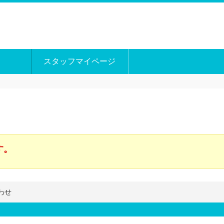
スタッフマイページ
す。
わせ