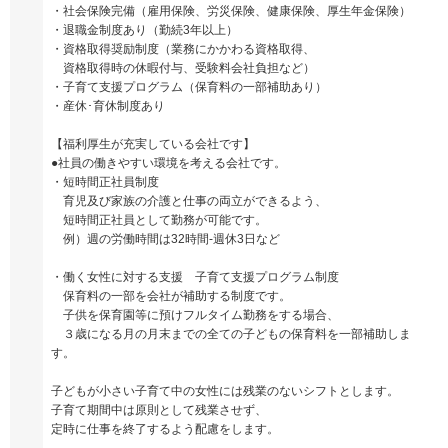
・社会保険完備（雇用保険、労災保険、健康保険、厚生年金保険）
・退職金制度あり（勤続3年以上）
・資格取得奨励制度（業務にかかわる資格取得、
資格取得時の休暇付与、受験料会社負担など）
・子育て支援プログラム（保育料の一部補助あり）
・産休･育休制度あり
【福利厚生が充実している会社です】
●社員の働きやすい環境を考える会社です。
・短時間正社員制度
育児及び家族の介護と仕事の両立ができるよう、
短時間正社員として勤務が可能です。
例）週の労働時間は32時間-週休3日など
・働く女性に対する支援 子育て支援プログラム制度
保育料の一部を会社が補助する制度です。
子供を保育園等に預けフルタイム勤務をする場合、
３歳になる月の月末までの全ての子どもの保育料を一部補助しま
す。
子どもが小さい子育て中の女性には残業のないシフトとします。
子育て期間中は原則として残業させず、
定時に仕事を終了するよう配慮をします。