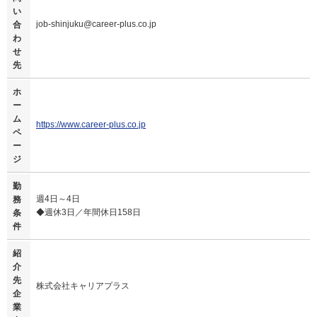
い
job-shinjuku@career-plus.co.jp
合
わ
せ
先
ホ
ー
ム
https://www.career-plus.co.jp
ペ
ー
ジ
勤
週4日～4日
務
◆週休3日／年間休日158日
条
件
紹
介
先
株式会社キャリアプラス
企
業