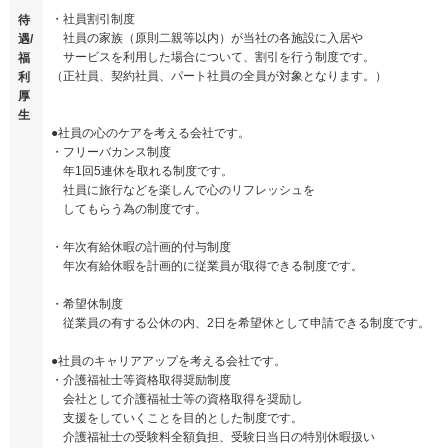
・社員割引制度
待
社員の家族（原則二親等以内）が当社の各施設に入居や
遇/
サービスを利用した場合について、割引を行う制度です。
福
（正社員、契約社員、パート社員の全員が対象となります。）
利
厚
生
●社員の心のケアを考える会社です。
・フリーバカンス制度
年1回5連休を取れる制度です。
社員に旅行などを楽しんで心のリフレッシュを
してもらう為の制度です。
・年次有給休暇の計画的付与制度
年次有給休暇を計画的に従業員が取得できる制度です。
・希望休制度
従業員の有する公休の内、2日を希望休として申請できる制度です。
●社員のキャリアアップを考える会社です。
・介護福祉士等資格取得奨励制度
会社として介護福祉士等の資格取得を奨励し
支援をしていくことを目的とした制度です。
介護福祉士の受験料全額負担、受験日当日の特別休暇扱い