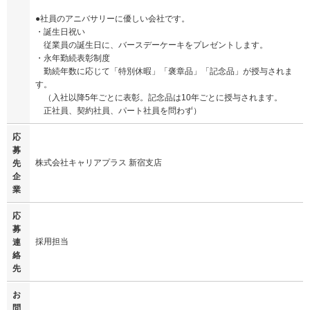
●社員のアニバサリーに優しい会社です。
・誕生日祝い
従業員の誕生日に、バースデーケーキをプレゼントします。
・永年勤続表彰制度
勤続年数に応じて「特別休暇」「褒章品」「記念品」が授与されま
す。
（入社以降5年ごとに表彰。記念品は10年ごとに授与されます。
正社員、契約社員、パート社員を問わず）
応
募
株式会社キャリアプラス 新宿支店
先
企
業
応
募
採用担当
連
絡
先
お
問