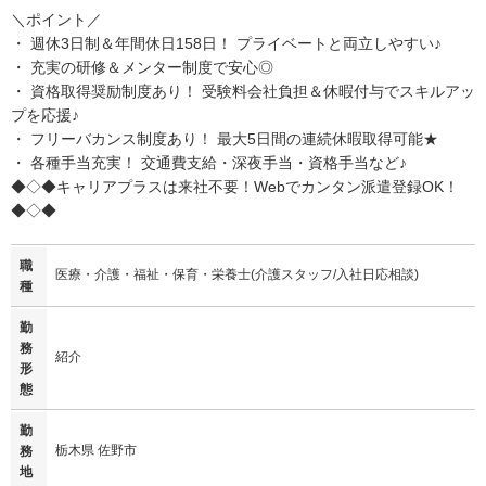
＼ポイント／
・ 週休3日制＆年間休日158日！ プライベートと両立しやすい♪
・ 充実の研修＆メンター制度で安心◎
・ 資格取得奨励制度あり！ 受験料会社負担＆休暇付与でスキルアッ
プを応援♪
・ フリーバカンス制度あり！ 最大5日間の連続休暇取得可能★
・ 各種手当充実！ 交通費支給・深夜手当・資格手当など♪
◆◇◆キャリアプラスは来社不要！Webでカンタン派遣登録OK！
◆◇◆
職
医療・介護・福祉・保育・栄養士(介護スタッフ/入社日応相談)
種
勤
務
紹介
形
態
勤
栃木県 佐野市
務
地