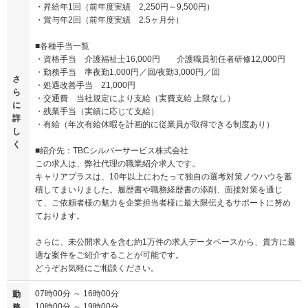
・昇給年1回（前年度実績 2,250円～9,500円）
・賞与年2回（前年度実績 2.5ヶ月分）
■各種手当一覧
・資格手当 介護福祉士16,000円 介護職員初任者研修12,000円
・勤務手当 準夜勤1,000円／回/夜勤3,000円／回
さ
・処遇改善手当 21,000円
ら
・交通費 当社規定により支給（実費支給 上限なし）
に
・残業手当（実績に応じて支給）
詳
・有給（年次有給休暇を計画的に従業員が取得できる制度あり）
し
く
■紹介先：TBCシルバーサービス株式会社
この求人は、弊社代理の職業紹介求人です。
キャリアプラスは、10年以上にわたって独自の選考対策ノウハウを蓄
積してまいりました。履歴書や職務経歴書の添削、面接対策を通じ
て、ご依頼者様の魅力を企業担当者様に最大限伝えるサポートに努め
ております。
さらに、未公開求人を含む約1万件の求人データベースから、貴方に最
適な案件をご紹介することが可能です。
どうぞお気軽にご相談ください。
07時00分 ～ 16時00分
勤
10時00分 ～ 19時00分
務