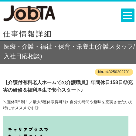
仕事情報詳細
医療・介護・福祉・保育・栄養士(介護スタッフ/
入社日応相談)
c43250202701
【介護付有料老人ホームでの介護職員】年間休日158日◎充
実の研修＆福利厚生で安心スタート♪
＼週休3日制！／最大5連休取得可能♪ 自分の時間や趣味を充実させたい方
特にオススメです◎