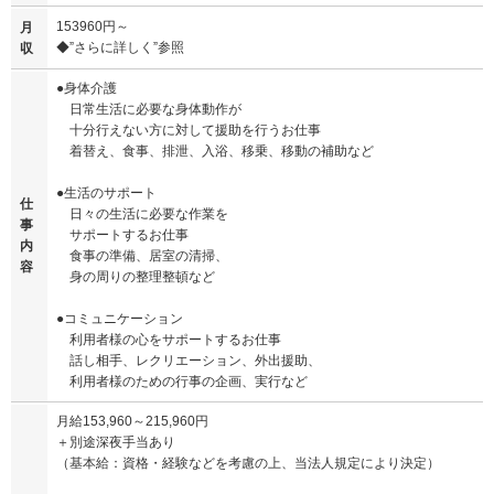
153960円～
月
◆”さらに詳しく”参照
収
●身体介護
日常生活に必要な身体動作が
十分行えない方に対して援助を行うお仕事
着替え、食事、排泄、入浴、移乗、移動の補助など
●生活のサポート
仕
日々の生活に必要な作業を
事
サポートするお仕事
内
食事の準備、居室の清掃、
容
身の周りの整理整頓など
●コミュニケーション
利用者様の心をサポートするお仕事
話し相手、レクリエーション、外出援助、
利用者様のための行事の企画、実行など
月給153,960～215,960円
＋別途深夜手当あり
（基本給：資格・経験などを考慮の上、当法人規定により決定）