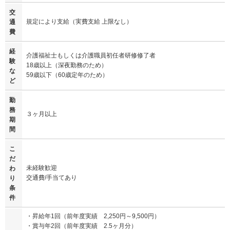
交
規定により支給（実費支給 上限なし）
通
費
経
介護福祉士もしくは介護職員初任者研修修了者
験
18歳以上（深夜勤務のため）
な
59歳以下（60歳定年のため）
ど
勤
務
３ヶ月以上
期
間
こ
だ
未経験歓迎
わ
交通費/手当てあり
り
条
件
・昇給年1回（前年度実績 2,250円～9,500円）
・賞与年2回（前年度実績 2.5ヶ月分）