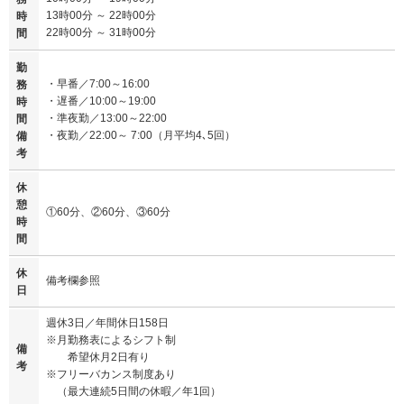
13時00分 ～ 22時00分
時
22時00分 ～ 31時00分
間
勤
・早番／7:00～16:00
務
・遅番／10:00～19:00
時
・準夜勤／13:00～22:00
間
・夜勤／22:00～ 7:00（月平均4､5回）
備
考
休
憩
①60分、②60分、③60分
時
間
休
備考欄参照
日
週休3日／年間休日158日
※月勤務表によるシフト制
備
希望休月2日有り
考
※フリーバカンス制度あり
（最大連続5日間の休暇／年1回）