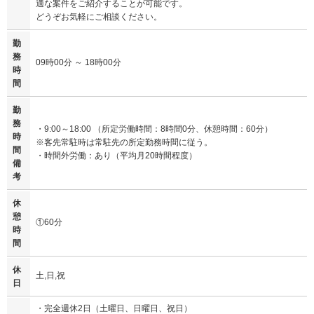
適な案件をご紹介することが可能です。
どうぞお気軽にご相談ください。
勤
務
09時00分 ～ 18時00分
時
間
勤
務
・9:00～18:00 （所定労働時間：8時間0分、休憩時間：60分）
時
※客先常駐時は常駐先の所定勤務時間に従う。
間
・時間外労働：あり（平均月20時間程度）
備
考
休
憩
①60分
時
間
休
土,日,祝
日
・完全週休2日（土曜日、日曜日、祝日）