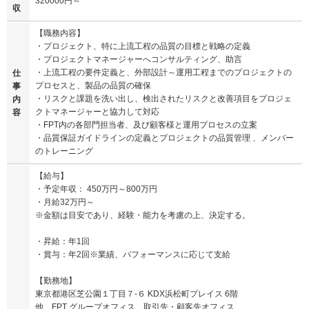
320000円～
収
【職務内容】
・プロジェクト、特に上流工程の品質の目標と戦略の定義
・プロジェクトマネージャーへコンサルティング、助言
・上流工程の要件定義と、外部設計～運用工程までのプロジェクトの
仕
プロセスと、製品の品質の確保
事
・リスクと課題を洗い出し、検出されたリスクと改善項目をプロジェ
内
クトマネージャーと協力して対応
容
・FPT内の各部門担当者、及び顧客様と運用プロセスの立案
・品質保証ガイドラインの定義とプロジェクトの品質管理 、メンバー
のトレーニング
【給与】
・予定年収： 450万円～800万円
・月給32万円～
※金額は目安であり、経験・能力を考慮の上、決定する。
・昇給：年1回
・賞与：年2回※業績、パフォーマンスに応じて支給
【勤務地】
東京都港区芝公園１丁目７-６ KDX浜松町プレイス 6階
他、FPT グループオフィス、取引先・顧客先オフィス