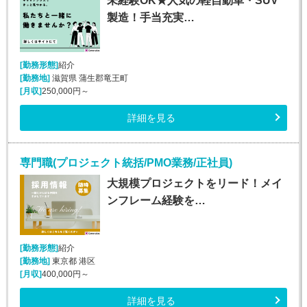
未経験OK★人気の軽自動車・SUV
製造！手当充実…
[勤務形態]
紹介
[勤務地]
滋賀県 蒲生郡竜王町
[月収]
250,000円～
詳細を見る
専門職(プロジェクト統括/PMO業務/正社員)
大規模プロジェクトをリード！メイ
ンフレーム経験を…
[勤務形態]
紹介
[勤務地]
東京都 港区
[月収]
400,000円～
詳細を見る