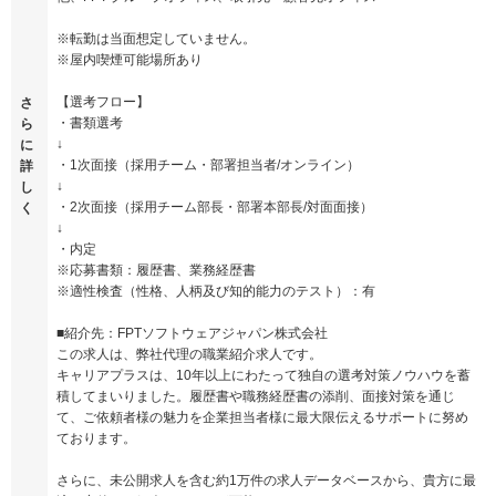
※転勤は当面想定していません。
※屋内喫煙可能場所あり
【選考フロー】
さ
・書類選考
ら
↓
に
・1次面接（採用チーム・部署担当者/オンライン）
詳
↓
し
・2次面接（採用チーム部長・部署本部長/対面面接）
く
↓
・内定
※応募書類：履歴書、業務経歴書
※適性検査（性格、人柄及び知的能力のテスト）：有
■紹介先：FPTソフトウェアジャパン株式会社
この求人は、弊社代理の職業紹介求人です。
キャリアプラスは、10年以上にわたって独自の選考対策ノウハウを蓄
積してまいりました。履歴書や職務経歴書の添削、面接対策を通じ
て、ご依頼者様の魅力を企業担当者様に最大限伝えるサポートに努め
ております。
さらに、未公開求人を含む約1万件の求人データベースから、貴方に最