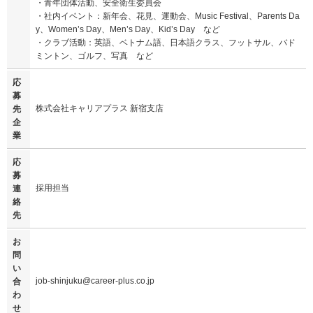
・青年団体活動、安全衛生委員会
・社内イベント：新年会、花見、運動会、Music Festival、Parents Da
y、Women’s Day、Men’s Day、Kid’s Day など
・クラブ活動：英語、ベトナム語、日本語クラス、フットサル、バド
ミントン、ゴルフ、写真 など
応
募
株式会社キャリアプラス 新宿支店
先
企
業
応
募
採用担当
連
絡
先
お
問
い
job-shinjuku@career-plus.co.jp
合
わ
せ