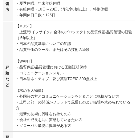
・夏季休暇、年末年始休暇
備
・有給休暇（10日～20日、消化率8割以上）、特別休暇
考
・年間休日日数：125日
【MUST】
・上流/ライフサイクル全体のプロジェクトの品質保証/品質管理の経験
（ 5年以上）
・日本の品質基準についての知識
・品質評価のツール、またはその技術の経験
【WANT】
・品質保証/品質管理における国際証明保持
経
・コミュニケーションスキル
験
・日本語ネイティブ、及び英語TOEIC 800点以上
な
ど
【求める人物像】
・外国籍の方とコミュニケーションをとることに抵抗がない方
・上司と部下の関係がフラットで風通しのよい職場を求められている
方
・最新の技術に興味をお持ちの方
・会社の成長を共に実感していきたい方
・グローバル環境に興味がある方
勤