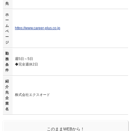
先
ホ
ー
ム
https://www.career-plus.co.jp
ペ
ー
ジ
勤
週5日～5日
務
◆完全週休2日
条
件
紹
介
先
株式会社エクスオード
企
業
名
このままWEBから！