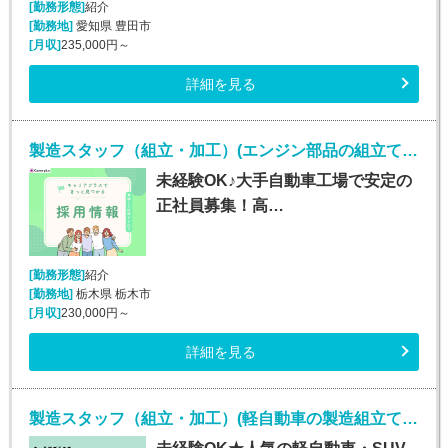
[勤務形態]
紹介
[勤務地]
愛知県 豊田市
[月収]
235,000円～
詳細を見る
製造スタッフ（組立・加工）(エンジン部品の組立て・ピッキング/土日休みで月収29万円可)
未経験OK♪大手自動車工場で安定の
正社員募集！高…
[勤務形態]
紹介
[勤務地]
栃木県 栃木市
[月収]
230,000円～
詳細を見る
製造スタッフ（組立・加工）(軽自動車の製造組立て・検査/20～30代男性活躍中)