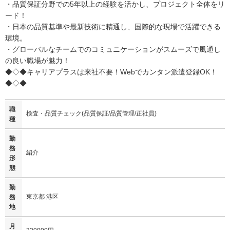
・品質保証分野での5年以上の経験を活かし、プロジェクト全体をリ
ード！
・日本の品質基準や最新技術に精通し、国際的な現場で活躍できる
環境。
・グローバルなチームでのコミュニケーションがスムーズで風通し
の良い職場が魅力！
◆◇◆キャリアプラスは来社不要！Webでカンタン派遣登録OK！
◆◇◆
職
検査・品質チェック(品質保証/品質管理/正社員)
種
勤
務
紹介
形
態
勤
東京都 港区
務
地
月