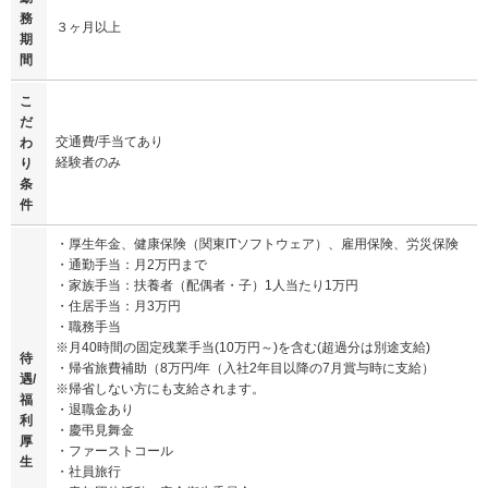
務
３ヶ月以上
期
間
こ
だ
交通費/手当てあり
わ
経験者のみ
り
条
件
・厚生年金、健康保険（関東ITソフトウェア）、雇用保険、労災保険
・通勤手当：月2万円まで
・家族手当：扶養者（配偶者・子）1人当たり1万円
・住居手当：月3万円
・職務手当
※月40時間の固定残業手当(10万円～)を含む(超過分は別途支給)
待
・帰省旅費補助（8万円/年（入社2年目以降の7月賞与時に支給）
遇/
※帰省しない方にも支給されます。
福
・退職金あり
利
・慶弔見舞金
厚
・ファーストコール
生
・社員旅行