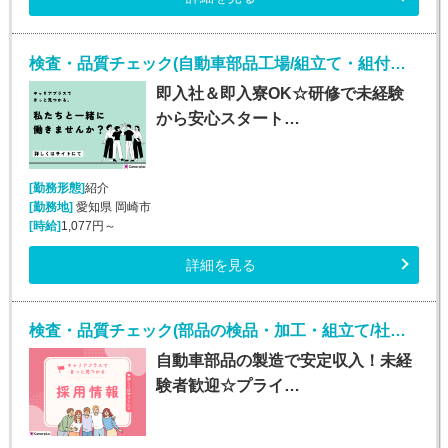
検査・品質チェック(自動車部品工場/組立て・組付けなど/20～40代男女活躍中)
即入社＆即入寮OK☆研修で未経験
から安心スタート…
[勤務形態]
紹介
[勤務地]
愛知県 岡崎市
[時給]
1,077円～
詳細を見る
検査・品質チェック(部品の検品・加工・組立て/社宅費全額補助)
自動車部品の製造で安定収入！未経
験者歓迎☆プライ…