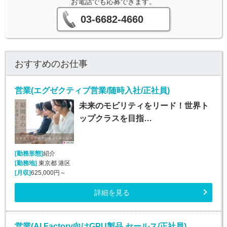
お電話でも応募できます。
03-6682-4660
おすすめのお仕事
営業(エグゼクティブ営業/随時入社/正社員)
未来のモビリティをリード！世界ト
ップクラスを目指…
[勤務形態]
紹介
[勤務地]
東京都 港区
[月収]
625,000円～
詳細を見る
営業(AI Factory向けGPU製品 セールス/正社員)