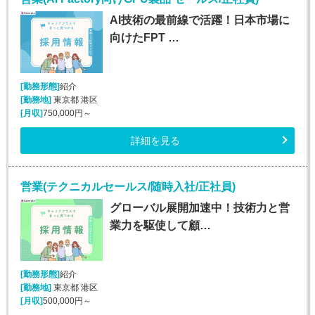
AI技術の最前線で活躍！日本市場に
向けたFPT …
[勤務形態]
紹介
[勤務地]
東京都 港区
[月収]
750,000円～
詳細を見る
営業(テクニカルセールス/随時入社/正社員)
グローバル展開加速中！技術力と営
業力を駆使して顧…
[勤務形態]
紹介
[勤務地]
東京都 港区
[月収]
500,000円～