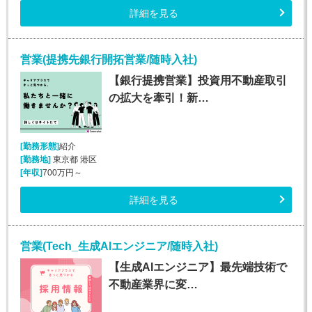
詳細を見る
営業(提携先銀行開拓営業/随時入社)
【銀行提携営業】投資用不動産取引
の拡大を牽引！新…
[勤務形態]
紹介
[勤務地]
東京都 港区
[年収]
700万円～
詳細を見る
営業(Tech_生成AIエンジニア/随時入社)
【生成AIエンジニア】最先端技術で
不動産業界に変…