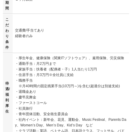
期
間
こ
だ
交通費/手当てあり
わ
経験者のみ
り
条
件
・厚生年金、健康保険（関東ITソフトウェア）、雇用保険、労災保険
・通勤手当：月2万円まで
・家族手当：扶養者（配偶者・子）1人当たり1万円
・住居手当：月3万円※全社員に支給
・職務手当
待
※月40時間の固定残業手当(10万円～)を含む(超過分は別途支給)
遇/
・退職金あり
福
・慶弔見舞金
利
・ファーストコール
厚
・社員旅行
生
・青年団体活動、安全衛生委員会
・社内イベント：新年会、花見、運動会、Music Festival、Parents Da
y、Women’s Day、Men’s Day、Kid’s Day など
・クラブ活動：英語、ベトナム語、日本語クラス、フットサル、バド