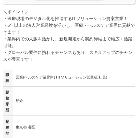
＼ポイント／
・医療現場のデジタル化を推進するITソリューション提案営業！
・5年以上の法人営業経験を活かし、医療・ヘルスケア業界に貢献で
きます！
・業界内での人脈を活かし、新規開拓から契約締結まで幅広く活躍
可能。
・グローバル案件に携わるチャンスもあり、スキルアップのチャン
スが豊富です！
職
営業(ヘルスケア業界向けITソリューション営業/正社員)
種
勤
務
紹介
形
態
勤
東京都 港区
務
地