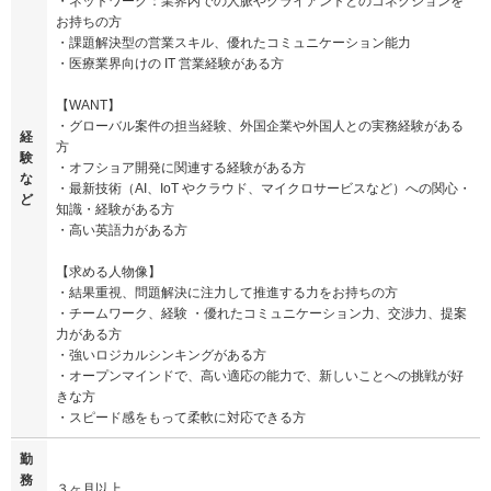
・ネットワーク：業界内での人脈やクライアントとのコネクションを
お持ちの方
・課題解決型の営業スキル、優れたコミュニケーション能力
・医療業界向けの IT 営業経験がある方
【WANT】
・グローバル案件の担当経験、外国企業や外国人との実務経験がある
経
方
験
・オフショア開発に関連する経験がある方
な
・最新技術（AI、IoT やクラウド、マイクロサービスなど）への関心・
ど
知識・経験がある方
・高い英語力がある方
【求める人物像】
・結果重視、問題解決に注力して推進する力をお持ちの方
・チームワーク、経験 ・優れたコミュニケーション力、交渉力、提案
力がある方
・強いロジカルシンキングがある方
・オープンマインドで、高い適応の能力で、新しいことへの挑戦が好
きな方
・スピード感をもって柔軟に対応できる方
勤
務
３ヶ月以上