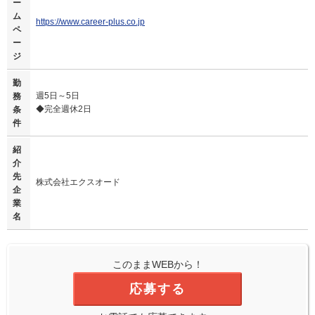
ー
ム
https://www.career-plus.co.jp
ペ
ー
ジ
勤
週5日～5日
務
◆完全週休2日
条
件
紹
介
先
株式会社エクスオード
企
業
名
このままWEBから！
応募する