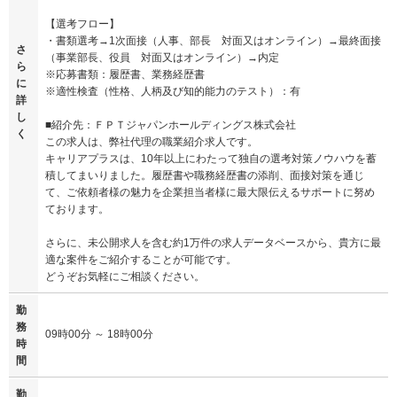
【選考フロー】
・書類選考→1次面接（人事、部長 対面又はオンライン）→最終面接
さ
（事業部長、役員 対面又はオンライン）→内定
ら
※応募書類：履歴書、業務経歴書
に
※適性検査（性格、人柄及び知的能力のテスト）：有
詳
し
■紹介先：ＦＰＴジャパンホールディングス株式会社
く
この求人は、弊社代理の職業紹介求人です。
キャリアプラスは、10年以上にわたって独自の選考対策ノウハウを蓄
積してまいりました。履歴書や職務経歴書の添削、面接対策を通じ
て、ご依頼者様の魅力を企業担当者様に最大限伝えるサポートに努め
ております。
さらに、未公開求人を含む約1万件の求人データベースから、貴方に最
適な案件をご紹介することが可能です。
どうぞお気軽にご相談ください。
勤
務
09時00分 ～ 18時00分
時
間
勤