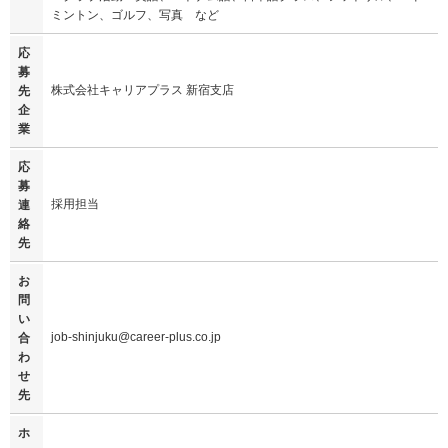
ミントン、ゴルフ、写真 など
応
募
株式会社キャリアプラス 新宿支店
先
企
業
応
募
採用担当
連
絡
先
お
問
い
job-shinjuku@career-plus.co.jp
合
わ
せ
先
ホ