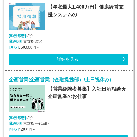
【年収最大1,400万円】健康経営支
援システムの…
[勤務形態]
紹介
[勤務地]
東京都 港区
[月収]
350,000円～
詳細を見る
企画営業(企画営業（金融提携部）/土日祝休み)
【営業経験者募集】入社日応相談★
企画営業のお仕事…
[勤務形態]
紹介
[勤務地]
東京都 千代田区
[年収]
420万円～