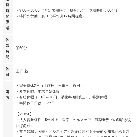
務
・9:00～18:00 （所定労働時間：8時間0分、休憩時間：60分）
時
・時間外労働：あり（平均月12時間程度）
間
備
考
休
憩
①60分
時
間
休
土,日,祝
日
・完全週休2日（土曜日、日曜日、祝日）
・夏季休暇、年末年始休暇
備
・有給休暇（10日～20日、消化率8割以上）、特別休暇
考
・年間休日日数：125日
【MUST】
・法人営業経験：5年以上（医療、ヘルスケア、製薬業界での経験があ
れば尚可）
・業界知識：医療・ヘルスケア・製薬に関する基礎的な知識がある方