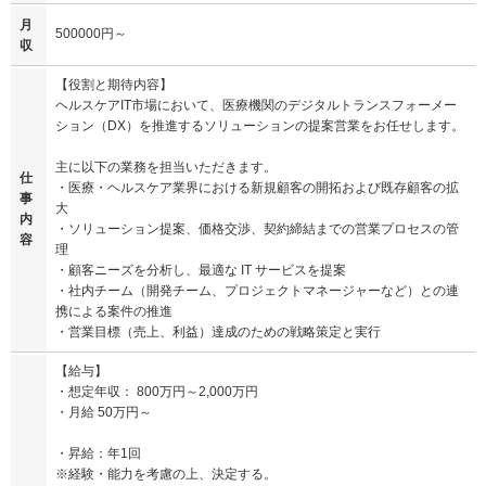
月
500000円～
収
【役割と期待内容】
ヘルスケアIT市場において、医療機関のデジタルトランスフォーメー
ション（DX）を推進するソリューションの提案営業をお任せします。
主に以下の業務を担当いただきます。
仕
・医療・ヘルスケア業界における新規顧客の開拓および既存顧客の拡
事
大
内
・ソリューション提案、価格交渉、契約締結までの営業プロセスの管
容
理
・顧客ニーズを分析し、最適な IT サービスを提案
・社内チーム（開発チーム、プロジェクトマネージャーなど）との連
携による案件の推進
・営業目標（売上、利益）達成のための戦略策定と実行
【給与】
・想定年収： 800万円～2,000万円
・月給 50万円～
・昇給：年1回
※経験・能力を考慮の上、決定する。