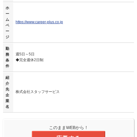
ホ
ー
ム
https://www.career-plus.co.jp
ペ
ー
ジ
勤
週5日～5日
務
◆完全週休2日制
条
件
紹
介
先
株式会社スタッフサービス
企
業
名
このままWEBから！