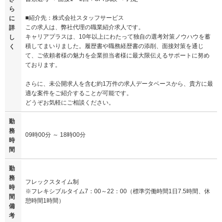
ら
■紹介先：株式会社スタッフサービス
に
この求人は、弊社代理の職業紹介求人です。
詳
キャリアプラスは、10年以上にわたって独自の選考対策ノウハウを蓄
し
積してまいりました。履歴書や職務経歴書の添削、面接対策を通じ
く
て、ご依頼者様の魅力を企業担当者様に最大限伝えるサポートに努め
ております。
さらに、未公開求人を含む約1万件の求人データベースから、貴方に最
適な案件をご紹介することが可能です。
どうぞお気軽にご相談ください。
勤
務
09時00分 ～ 18時00分
時
間
勤
務
フレックスタイム制
時
※フレキシブルタイム7：00～22：00（標準労働時間1日7.5時間、休
間
憩時間1時間）
備
考