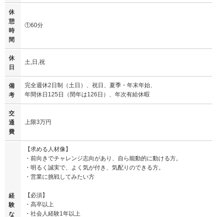
休
憩
①60分
時
間
休
土,日,祝
日
完全週休2日制（土日）、祝日、夏季・年末年始、
備
年間休日125日（閏年は126日）、年次有給休暇
考
交
上限3万円
通
費
【求める人材像】
・前向きでチャレンジ志向があり、自ら能動的に動ける方。
・明るく誠実で、よく気が付き、気配りのできる方。
・営業に挑戦してみたい方
【必須】
経
・高卒以上
験
・社会人経験1年以上
な