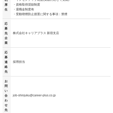
利
・資格取得奨励制度
厚
・退職金制度有
生
・受動喫煙防止措置に関する事項：禁煙
応
募
株式会社キャリアプラス 新宿支店
先
企
業
応
募
採用担当
連
絡
先
お
問
い
job-shinjuku@career-plus.co.jp
合
わ
せ
先