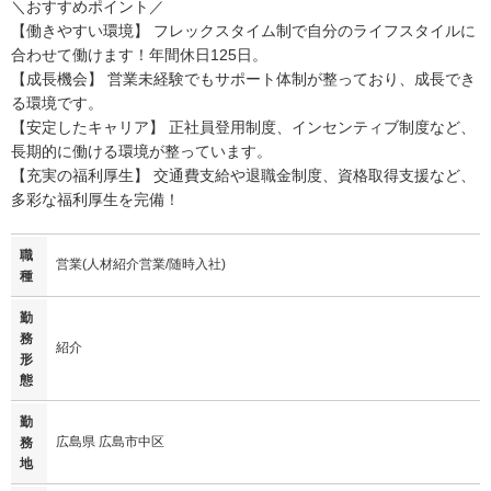
＼おすすめポイント／
【働きやすい環境】 フレックスタイム制で自分のライフスタイルに
合わせて働けます！年間休日125日。
【成長機会】 営業未経験でもサポート体制が整っており、成長でき
る環境です。
【安定したキャリア】 正社員登用制度、インセンティブ制度など、
長期的に働ける環境が整っています。
【充実の福利厚生】 交通費支給や退職金制度、資格取得支援など、
多彩な福利厚生を完備！
職
営業(人材紹介営業/随時入社)
種
勤
務
紹介
形
態
勤
広島県 広島市中区
務
地