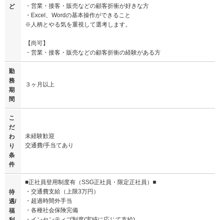
・営業・接客・販売などの顧客折衝が好きな方
ど
・Excel、Wordの基本操作ができること
※人柄とやる気を重視して選考します。
【尚可】
・営業・接客・販売などの顧客折衝の経験がある方
勤
務
３ヶ月以上
期
間
こ
だ
未経験歓迎
わ
交通費/手当てあり
り
条
件
■正社員登用制度有（SSG正社員・限定正社員）■
・交通費支給（上限3万円）
待
・超過時間外手当
遇/
・各種社会保険完備
福
・インセンティブ制度(実績に応じて支給)