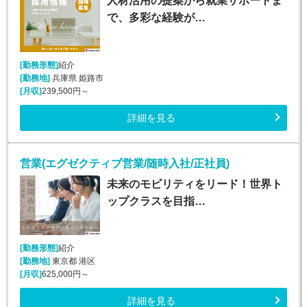
人材活用の提案から就業サポートま
で、多彩な経験が…
[勤務形態]
紹介
[勤務地]
兵庫県 姫路市
[月収]
239,500円～
詳細を見る
営業(エグゼクティブ営業/随時入社/正社員)
未来のモビリティをリード！世界ト
ップクラスを目指…
[勤務形態]
紹介
[勤務地]
東京都 港区
[月収]
625,000円～
詳細を見る