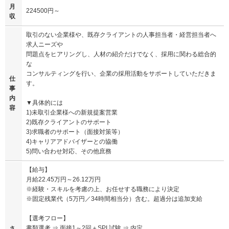
月
224500円～
収
取引のない企業様や、既存クライアントの人事担当者・経営担当者へ
求人ニーズや
問題点をヒアリングし、人材の紹介だけでなく、採用に関わる総合的
な
コンサルティングを行い、企業の採用活動をサポートしていただきま
仕
す。
事
内
▼具体的には
容
1)未取引企業様への新規提案営業
2)既存クライアントのサポート
3)求職者のサポート（面接対策等）
4)キャリアアドバイザーとの協働
5)問い合わせ対応、その他庶務
【給与】
月給22.45万円～26.12万円
※経験・スキルを考慮の上、お任せする職務により決定
※固定残業代（5万円／34時間相当分）含む。超過分は追加支給
【選考フロー】
書類選考 ⇒ 面接1～2回＋SPI 試験 ⇒ 内定
さ