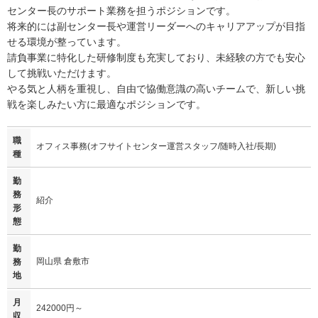
センター長のサポート業務を担うポジションです。
将来的には副センター長や運営リーダーへのキャリアアップが目指
せる環境が整っています。
請負事業に特化した研修制度も充実しており、未経験の方でも安心
して挑戦いただけます。
やる気と人柄を重視し、自由で協働意識の高いチームで、新しい挑
戦を楽しみたい方に最適なポジションです。
職
オフィス事務(オフサイトセンター運営スタッフ/随時入社/長期)
種
勤
務
紹介
形
態
勤
岡山県 倉敷市
務
地
月
242000円～
収