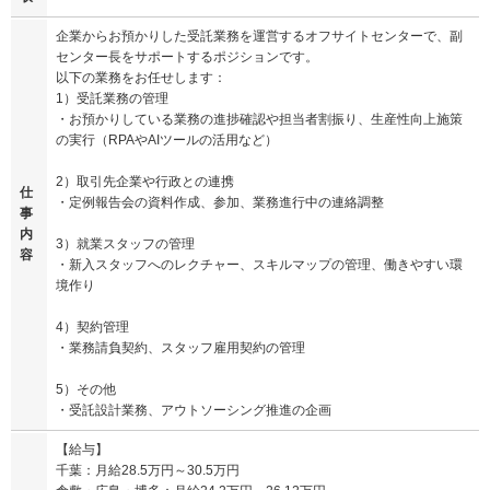
企業からお預かりした受託業務を運営するオフサイトセンターで、副
センター長をサポートするポジションです。
以下の業務をお任せします：
1）受託業務の管理
・お預かりしている業務の進捗確認や担当者割振り、生産性向上施策
の実行（RPAやAIツールの活用など）
2）取引先企業や行政との連携
仕
・定例報告会の資料作成、参加、業務進行中の連絡調整
事
内
3）就業スタッフの管理
容
・新入スタッフへのレクチャー、スキルマップの管理、働きやすい環
境作り
4）契約管理
・業務請負契約、スタッフ雇用契約の管理
5）その他
・受託設計業務、アウトソーシング推進の企画
【給与】
千葉：月給28.5万円～30.5万円