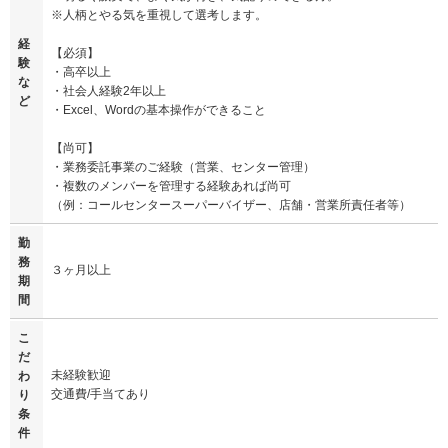
※人柄とやる気を重視して選考します。
経
【必須】
験
・高卒以上
な
・社会人経験2年以上
ど
・Excel、Wordの基本操作ができること
【尚可】
・業務委託事業のご経験（営業、センター管理）
・複数のメンバーを管理する経験あれば尚可
（例：コールセンタースーパーバイザー、店舗・営業所責任者等）
勤
務
３ヶ月以上
期
間
こ
だ
未経験歓迎
わ
交通費/手当てあり
り
条
件