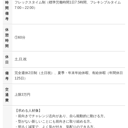
フレックスタイム制（標準労働時間1日7.5時間、フレキシブルタイム
時
7:00～22:00）
間
備
考
休
憩
①60分
時
間
休
土,日,祝
日
完全週休2日制（土日祝）、夏季・年末年始休暇、有給休暇（年間休日
備
125日）
考
交
上限3万円
通
費
【求める人材像】
・前向きでチャレンジ志向があり、自ら能動的に動ける方。
・型がない新しいことにも前向きに取り組める方。
・明るく誠実で、よく気が付き、気配りのできる方。