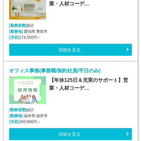
業・人材コーデ…
[勤務形態]
紹介
[勤務地]
愛知県 豊田市
[月収]
174,500円～
詳細を見る
オフィス事務(事務職/契約社員/平日のみ)
【年休125日＆充実のサポート】営
業・人材コーデ…
[勤務形態]
紹介
[勤務地]
福井県 福井市
[月収]
160,900円～
詳細を見る