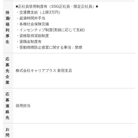
■正社員登用制度有（SSG正社員・限定正社員）■
・交通費支給（上限3万円）
待
・超過時間外手当
遇/
・各種社会保険完備
福
・インセンティブ制度(実績に応じて支給)
利
・資格取得奨励制度
厚
・退職金制度有
生
・受動喫煙防止措置に関する事項：禁煙
応
募
株式会社キャリアプラス 新宿支店
先
企
業
応
募
採用担当
連
絡
先
お
問