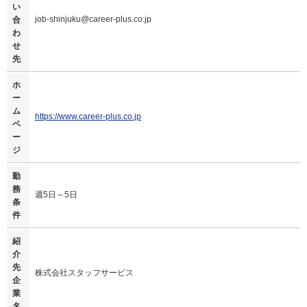
い
job-shinjuku@career-plus.co.jp
合
わ
せ
先
ホ
ー
ム
https://www.career-plus.co.jp
ペ
ー
ジ
勤
務
週5日～5日
条
件
紹
介
先
株式会社スタッフサービス
企
業
名