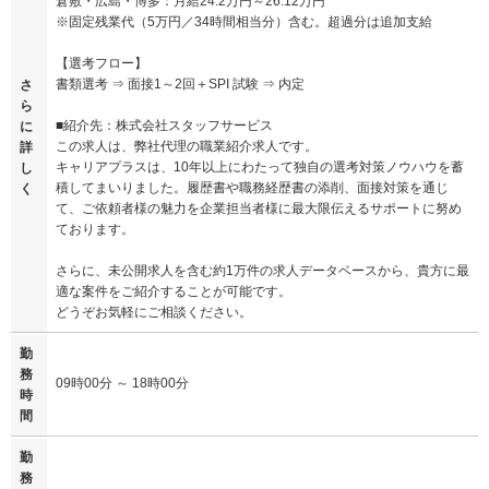
倉敷・広島・博多：月給24.2万円～26.12万円
※固定残業代（5万円／34時間相当分）含む。超過分は追加支給
【選考フロー】
書類選考 ⇒ 面接1～2回＋SPI 試験 ⇒ 内定
さ
ら
■紹介先：株式会社スタッフサービス
に
この求人は、弊社代理の職業紹介求人です。
詳
キャリアプラスは、10年以上にわたって独自の選考対策ノウハウを蓄
し
積してまいりました。履歴書や職務経歴書の添削、面接対策を通じ
く
て、ご依頼者様の魅力を企業担当者様に最大限伝えるサポートに努め
ております。
さらに、未公開求人を含む約1万件の求人データベースから、貴方に最
適な案件をご紹介することが可能です。
どうぞお気軽にご相談ください。
勤
務
09時00分 ～ 18時00分
時
間
勤
務