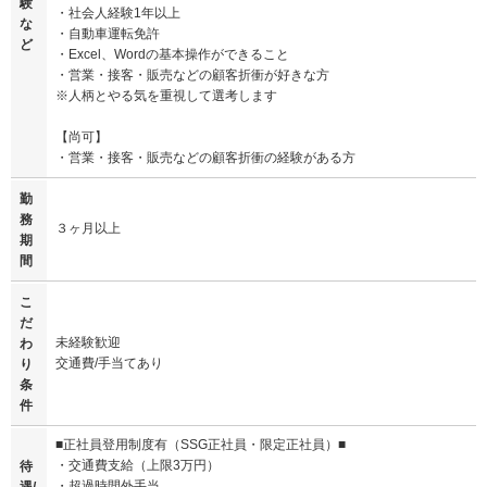
験
・社会人経験1年以上
な
・自動車運転免許
ど
・Excel、Wordの基本操作ができること
・営業・接客・販売などの顧客折衝が好きな方
※人柄とやる気を重視して選考します
【尚可】
・営業・接客・販売などの顧客折衝の経験がある方
勤
務
３ヶ月以上
期
間
こ
だ
未経験歓迎
わ
交通費/手当てあり
り
条
件
■正社員登用制度有（SSG正社員・限定正社員）■
・交通費支給（上限3万円）
待
・超過時間外手当
遇/