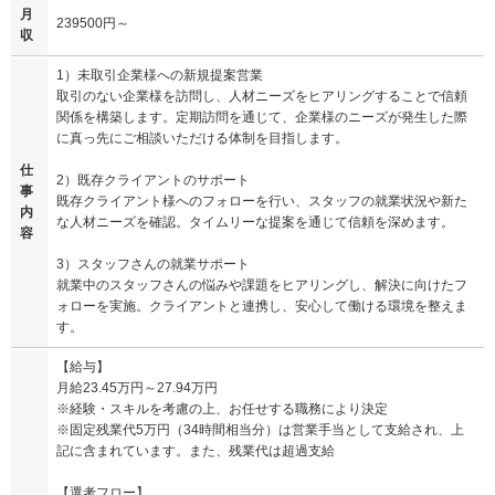
月
239500円～
収
1）未取引企業様への新規提案営業
取引のない企業様を訪問し、人材ニーズをヒアリングすることで信頼
関係を構築します。定期訪問を通じて、企業様のニーズが発生した際
に真っ先にご相談いただける体制を目指します。
仕
2）既存クライアントのサポート
事
既存クライアント様へのフォローを行い、スタッフの就業状況や新た
内
な人材ニーズを確認。タイムリーな提案を通じて信頼を深めます。
容
3）スタッフさんの就業サポート
就業中のスタッフさんの悩みや課題をヒアリングし、解決に向けたフ
ォローを実施。クライアントと連携し、安心して働ける環境を整えま
す。
【給与】
月給23.45万円～27.94万円
※経験・スキルを考慮の上、お任せする職務により決定
※固定残業代5万円（34時間相当分）は営業手当として支給され、上
記に含まれています。また、残業代は超過支給
【選考フロー】