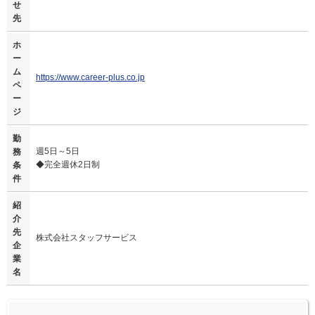
せ
先
ホ
ー
ム
https://www.career-plus.co.jp
ペ
ー
ジ
勤
週5日～5日
務
◆完全週休2日制
条
件
紹
介
先
株式会社スタッフサービス
企
業
名