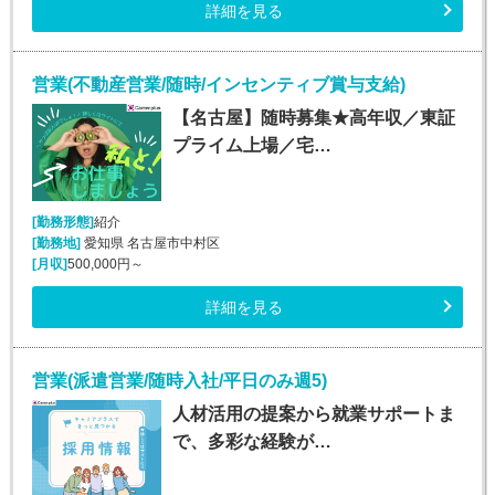
詳細を見る
営業(不動産営業/随時/インセンティブ賞与支給)
【名古屋】随時募集★高年収／東証
プライム上場／宅…
[勤務形態]
紹介
[勤務地]
愛知県 名古屋市中村区
[月収]
500,000円～
詳細を見る
営業(派遣営業/随時入社/平日のみ週5)
人材活用の提案から就業サポートま
で、多彩な経験が…