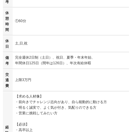
考
休
憩
①60分
時
間
休
土,日,祝
日
完全週休2日制（土日）、祝日、夏季・年末年始、
備
年間休日125日（閏年は126日）、年次有給休暇
考
交
上限3万円
通
費
【求める人材像】
・前向きでチャレンジ志向があり、自ら能動的に動ける方
・明るく誠実で、よく気が付き、気配りのできる方
・営業に挑戦してみたい方
【必須】
経
・高卒以上