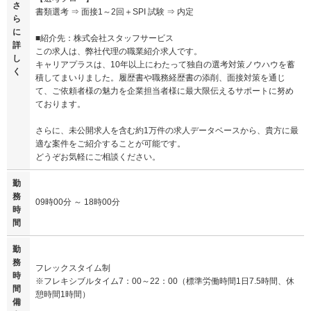
さ
書類選考 ⇒ 面接1～2回＋SPI 試験 ⇒ 内定
ら
に
■紹介先：株式会社スタッフサービス
詳
この求人は、弊社代理の職業紹介求人です。
し
キャリアプラスは、10年以上にわたって独自の選考対策ノウハウを蓄
く
積してまいりました。履歴書や職務経歴書の添削、面接対策を通じ
て、ご依頼者様の魅力を企業担当者様に最大限伝えるサポートに努め
ております。
さらに、未公開求人を含む約1万件の求人データベースから、貴方に最
適な案件をご紹介することが可能です。
どうぞお気軽にご相談ください。
勤
務
09時00分 ～ 18時00分
時
間
勤
務
フレックスタイム制
時
※フレキシブルタイム7：00～22：00（標準労働時間1日7.5時間、休
間
憩時間1時間）
備