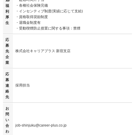
・各種社会保険完備
福
・インセンティブ制度(実績に応じて支給)
利
・資格取得奨励制度
厚
・退職金制度有
生
・受動喫煙防止措置に関する事項：禁煙
応
募
株式会社キャリアプラス 新宿支店
先
企
業
応
募
採用担当
連
絡
先
お
問
い
job-shinjuku@career-plus.co.jp
合
わ