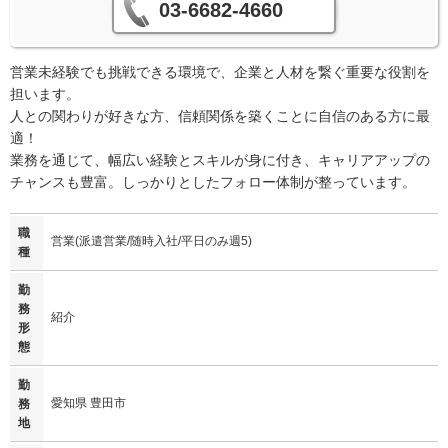
03-6682-4660
営業未経験でも挑戦できる環境で、企業と人材を繋ぐ重要な役割を
担います。
人との関わりが好きな方、信頼関係を築くことに自信のある方に最
適！
業務を通じて、幅広い経験とスキルが身に付き、キャリアアップの
チャンスも豊富。しっかりとしたフォロー体制が整っています。
職
営業(派遣営業/随時入社/平日のみ週5)
種
勤
務
紹介
形
態
勤
愛知県 豊田市
務
地