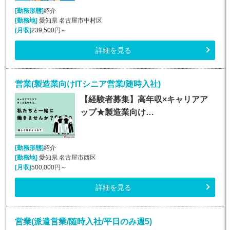
[勤務形態]
紹介
[勤務地]
愛知県 名古屋市中村区
[月収]
239,500円～
詳細を見る
営業(製造業向けITシニア営業/随時入社)
【経験者募集】高年収×キャリアア
ップ★製造業向け…
[勤務形態]
紹介
[勤務地]
愛知県 名古屋市西区
[月収]
500,000円～
詳細を見る
営業(派遣営業/随時入社/平日のみ週5)