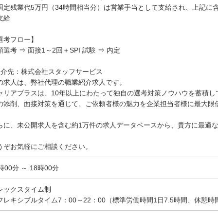
固定残業代5万円（34時間相当分）は営業手当として支給され、上記に
支給
選考フロー】
類選考 ⇒ 面接1～2回＋SPI 試験 ⇒ 内定
紹介先：株式会社スタッフサービス
の求人は、弊社代理の職業紹介求人です。
ャリアプラスは、10年以上にわたって独自の選考対策ノウハウを蓄積し
の添削、面接対策を通じて、ご依頼者様の魅力を企業担当者様に最大限
らに、未公開求人を含む約1万件の求人データベースから、貴方に最適
。
うぞお気軽にご相談ください。
時00分 ～ 18時00分
レックスタイム制
フレキシブルタイム7：00～22：00（標準労働時間1日7.5時間、休憩時