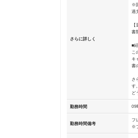
※
過
【
書
さらに詳しく
■
こ
キ
書
さ
す
ど
09
勤務時間
フ
勤務時間備考
※