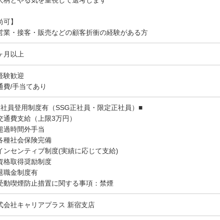
人柄とやる気を重視して選考します
尚可】
営業・接客・販売などの顧客折衝の経験がある方
ヶ月以上
経験歓迎
通費/手当てあり
正社員登用制度有（SSG正社員・限定正社員）■
交通費支給（上限3万円）
超過時間外手当
各種社会保険完備
インセンティブ制度(実績に応じて支給)
資格取得奨励制度
退職金制度有
受動喫煙防止措置に関する事項：禁煙
式会社キャリアプラス 新宿支店