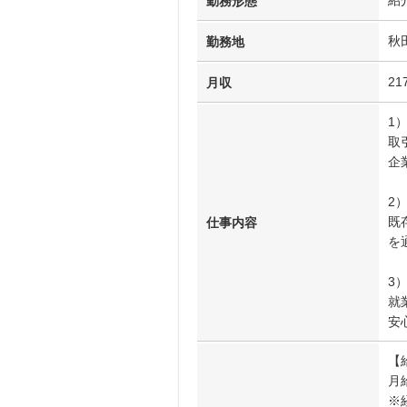
紹
勤務形態
秋
勤務地
21
月収
1
取
企
2
既
仕事内容
を
3
就
安
【
月給
※