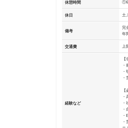
①
休憩時間
土,
休日
完
備考
年
上
交通費
【
・
・
・
【
・
・
経験など
・
・
・