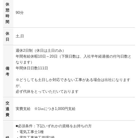
休
憩
90分
時
間
休
土,日
日
週休2日制（休日は土日のみ）
年間有給休暇10日～20日（下限日数は、入社半年経過後の付与日数と
なります）
年間休日日数111日
備
考
※どうしても土日しか対応できない工事がある場合は出社になります
が、
必ず代休をとっていただいております
交
実費支給 ※1㎞につき1,000円支給
通
費
■必須条件：下記いずれかの資格をお持ちの方
・電気工事士1種
・電気工事施工管理1級