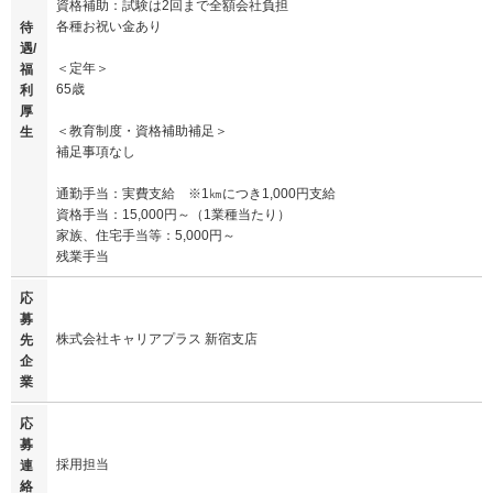
資格補助：試験は2回まで全額会社負担
各種お祝い金あり
待
遇/
＜定年＞
福
65歳
利
厚
＜教育制度・資格補助補足＞
生
補足事項なし
通勤手当：実費支給 ※1㎞につき1,000円支給
資格手当：15,000円～（1業種当たり）
家族、住宅手当等：5,000円～
残業手当
応
募
株式会社キャリアプラス 新宿支店
先
企
業
応
募
採用担当
連
絡