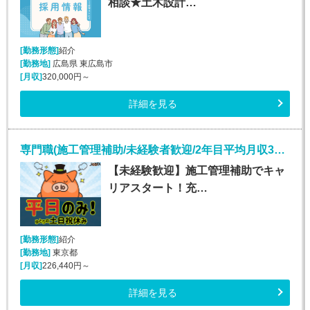
相談★土木設計…
[勤務形態]
紹介
[勤務地]
広島県 東広島市
[月収]
320,000円～
詳細を見る
専門職(施工管理補助/未経験者歓迎/2年目平均月収30万以上)
【未経験歓迎】施工管理補助でキャ
リアスタート！充…
[勤務形態]
紹介
[勤務地]
東京都
[月収]
226,440円～
詳細を見る