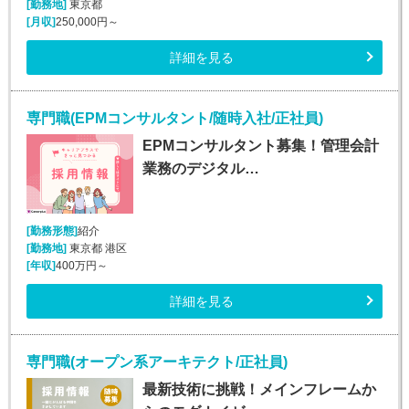
[勤務地]
東京都
[月収]
250,000円～
詳細を見る
専門職(EPMコンサルタント/随時入社/正社員)
EPMコンサルタント募集！管理会計
業務のデジタル…
[勤務形態]
紹介
[勤務地]
東京都 港区
[年収]
400万円～
詳細を見る
専門職(オープン系アーキテクト/正社員)
最新技術に挑戦！メインフレームか