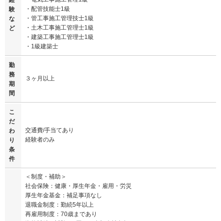
経
・配管技能士1級
験
・管工事施工管理技士1級
な
・土木工事施工管理士1級
ど
・建築工事施工管理士1級
・1級建築士
勤
務
３ヶ月以上
期
間
こ
だ
交通費/手当てあり
わ
経験者のみ
り
条
件
＜制度・補助＞
社会保険：健康・厚生年金・雇用・労災
厚生年金基金：補足事項なし
退職金制度：勤続5年以上
再雇用制度：70歳まであり