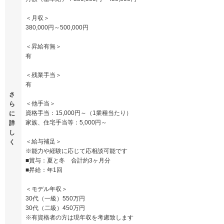
＜月収＞
380,000円～500,000円
＜昇給有無＞
有
＜残業手当＞
有
さ
＜他手当＞
ら
資格手当：15,000円～（1業種当たり）
に
家族、住宅手当等：5,000円～
詳
し
＜給与補足＞
く
※能力や経験に応じて応相談可能です
■賞与：夏と冬 合計約3ヶ月分
■昇給：年1回
＜モデル年収＞
30代（一級）550万円
30代（二級）450万円
※有資格者の方は現年収を考慮致します