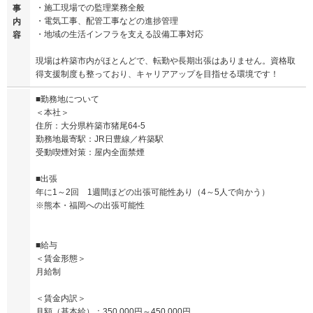
・施工現場での監理業務全般
事
・電気工事、配管工事などの進捗管理
内
・地域の生活インフラを支える設備工事対応
容
現場は杵築市内がほとんどで、転勤や長期出張はありません。資格取
得支援制度も整っており、キャリアアップを目指せる環境です！
■勤務地について
＜本社＞
住所：大分県杵築市猪尾64-5
勤務地最寄駅：JR日豊線／杵築駅
受動喫煙対策：屋内全面禁煙
■出張
年に1～2回 1週間ほどの出張可能性あり（4～5人で向かう）
※熊本・福岡への出張可能性
■給与
＜賃金形態＞
月給制
＜賃金内訳＞
月額（基本給）：350,000円～450,000円