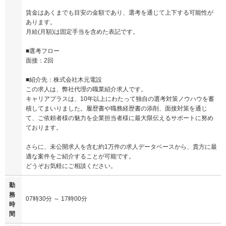
賃金はあくまでも目安の金額であり、選考を通じて上下する可能性が
あります。
月給(月額)は固定手当を含めた表記です。
■選考フロー
面接：2回
■紹介先：株式会社木元電設
この求人は、弊社代理の職業紹介求人です。
キャリアプラスは、10年以上にわたって独自の選考対策ノウハウを蓄
積してまいりました。履歴書や職務経歴書の添削、面接対策を通じ
て、ご依頼者様の魅力を企業担当者様に最大限伝えるサポートに努め
ております。
さらに、未公開求人を含む約1万件の求人データベースから、貴方に最
適な案件をご紹介することが可能です。
どうぞお気軽にご相談ください。
勤
務
07時30分 ～ 17時00分
時
間