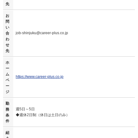
先
お
問
い
job-shinjuku@career-plus.co.jp
合
わ
せ
先
ホ
ー
ム
https://www.career-plus.co.jp
ペ
ー
ジ
勤
週5日～5日
務
◆週休2日制（休日は土日のみ）
条
件
紹