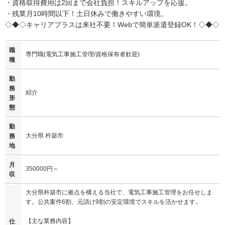
・資格取得費用は2回まで会社負担！スキルアップを応援。
・残業月10時間以下！土日休みで働きやすい環境。
◇◆◇キャリアプラスは来社不要！Webで簡単派遣登録OK！◇◆◇
職
専門職(電気工事施工管理/資格保有者歓迎)
種
勤
務
紹介
形
態
勤
大分県 杵築市
務
地
月
350000円～
収
大分県杵築市に拠点を構える当社で、電気工事施工管理をお任せしま
す。公共案件6割、元請け9割の安定環境でスキルを活かせます。
【主な業務内容】
仕