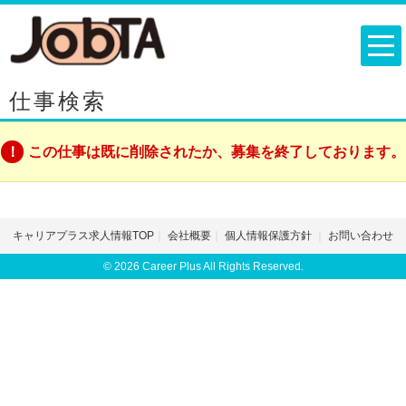
仕事検索
この仕事は既に削除されたか、募集を終了しております。
キャリアプラス求人情報TOP
会社概要
個人情報保護方針
お問い合わせ
© 2026 Career Plus All Rights Reserved.