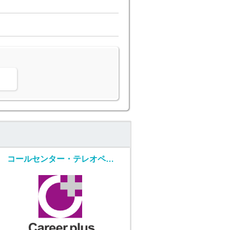
。
コールセンター・テレオペ（発信）(人材紹介*リースオペレーター業務*安定収入*大崎勤務)