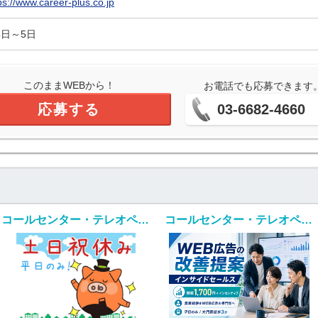
ps://www.career-plus.co.jp
5日～5日
このままWEBから！
お電話でも応募できます
応募する
03-6682-4660
コールセンター・テレオペ（発信）(法人向けアウトバウンド業務/週5/9~18時)
コールセンター・テレオペ（発信）(WEB広告の改善提案・インサイドセールス)