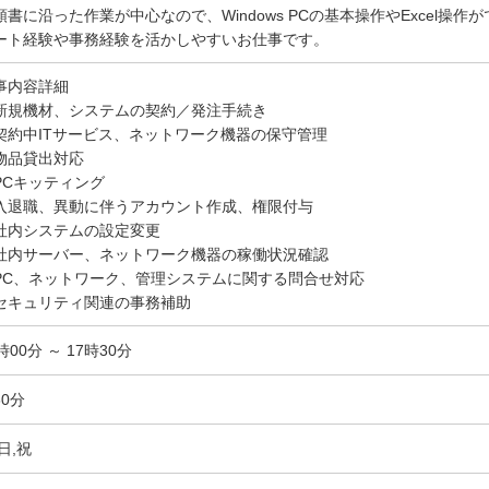
順書に沿った作業が中心なので、Windows PCの基本操作やExcel操
ート経験や事務経験を活かしやすいお仕事です。
事内容詳細
新規機材、システムの契約／発注手続き
契約中ITサービス、ネットワーク機器の保守管理
物品貸出対応
PCキッティング
入退職、異動に伴うアカウント作成、権限付与
社内システムの設定変更
社内サーバー、ネットワーク機器の稼働状況確認
PC、ネットワーク、管理システムに関する問合せ対応
セキュリティ関連の事務補助
時00分 ～ 17時30分
60分
日,祝