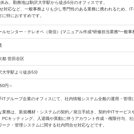
土日祝休み。勤務地は駒沢大学駅から徒歩5分のオフィスです。
せ対応など、一般事務よりも少し専門性のある業務に携われるため、IT
方に特におすすめです。
ールセンター・テレオペ（発信）(マニュアル作成*研修担当業務*一般事務*
遣
京都 世田谷区
沢大学駅より徒歩5分
650円～
手ITグループ企業のオフィスにて、社内情報システム全般の運用・管理
。
な業務は、新規機材・システムの契約／発注手続き、契約中ITサービス
、PCキッティング、入退職や異動に伴うアカウント作成・権限付与、社
ワーク・管理システムに関する社内問合せ対応などです。