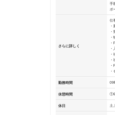
手
ポ
仕
・
・
・
・
さらに詳しく
・
・
・
・
・
09
勤務時間
①
休憩時間
土,
休日