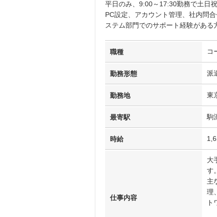
平日のみ、9:00～17:30勤務で
PC設定、アカウント管理、社内問合
ステム部門でのサポート経験がある
コ
職種
派
勤務形態
東
勤務地
駒
最寄駅
1,
時給
大
す
主
理
仕事内容
ト