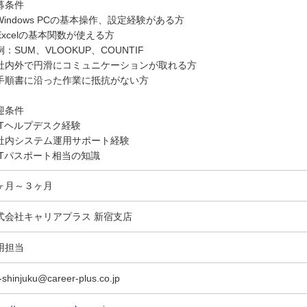
募条件
Windows PCの基本操作、設定経験がある方
Excelの基本関数が使える方
：SUM、VLOOKUP、COUNTIF
社内外で円滑にコミュニケーションが取れる方
手順書に沿った作業に抵抗がない方
迎条件
ITヘルプデスク経験
社内システム運用サポート経験
ITパスポート相当の知識
ヶ月～３ヶ月
式会社キャリアプラス 新宿支店
用担当
-shinjuku@career-plus.co.jp