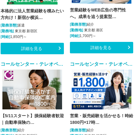
営業経験をWEB広告の専門性
本格的に法人営業経験を積みたい
へ。成果を追う提案型…
方向け！新宿か横浜…
[勤務形態]
紹介
[勤務形態]
派遣
[勤務地]
東京都 港区
[勤務地]
東京都 新宿区
[時給]
1,700円～
[時給]
1,850円～
詳細を見る
詳細を見る
コールセンター・テレオペ（発信）(5/11～スタート！安定して長期で働ける！)
コールセンター・テレオペ（発信）(土日祝休み｜大手損保のインサイドセールス業務)
【5/11スタート】損保経験者歓迎
営業・販売経験を活かせる！時給
｜自動車保険の…
1800円×17時…
[勤務形態]
紹介
[勤務形態]
紹介