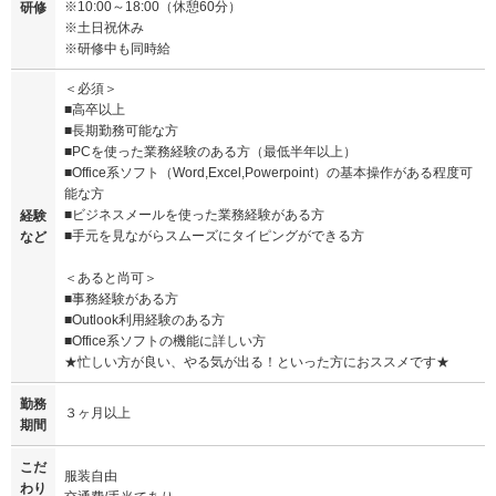
※10:00～18:00（休憩60分）
研修
※土日祝休み
※研修中も同時給
＜必須＞
■高卒以上
■長期勤務可能な方
■PCを使った業務経験のある方（最低半年以上）
■Office系ソフト（Word,Excel,Powerpoint）の基本操作がある程度可
能な方
■ビジネスメールを使った業務経験がある方
経験
■手元を見ながらスムーズにタイピングができる方
など
＜あると尚可＞
■事務経験がある方
■Outlook利用経験のある方
■Office系ソフトの機能に詳しい方
★忙しい方が良い、やる気が出る！といった方におススメです★
勤務
３ヶ月以上
期間
こだ
服装自由
わり