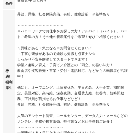
交通費/手当てあり
条件
昇給、昇格、社会保険完備、有給、健康診断 ※基準あり
～～～～～～～～～～～～～
※ハローワークでお仕事をお探しの方！アルバイト（バイト）、パー
トご希望の方！その他の新着案件をご希望！ぜひご相談ください！
＼興味がある・気になる⇒お問合せください／
・丁寧な研修があるので経験も知識も必要ナシ☆
しっかり不安を解消してスタートできます！
学業／趣味／育児・子育て／介護との「両立」の強い味方！
飲食店や接客販売・営業・受付・電話対応、などからの転職者が活躍
待
中！
遇/
福利
他にも、オープニング、土日祝休み、平日のみ、大手企業、期間限
厚生
定、英語対応、高時給、深夜夜勤、交通費支給、扶養内、短時間勤
務、正社員が目指せるお仕事などなど！
昇給、昇格、社会保険完備、有給、健康診断 ※基準あり
人気のアンケート調査、コールセンター、データ入力・メールなどの
ノンテレ、事務や接客販売、軽作業などお仕事多数ご紹介！
～～～～～～～～～～～～～
☆興味がある・気になる⇒お問合せください！☆