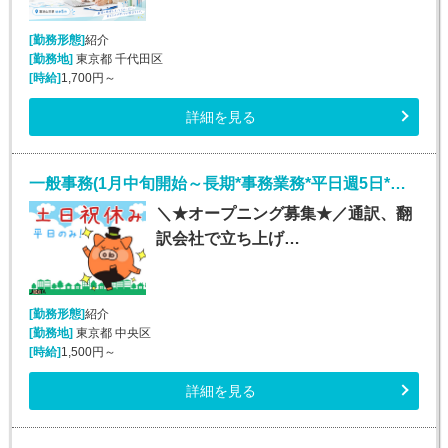
[勤務形態]
紹介
[勤務地]
東京都 千代田区
[時給]
1,700円～
詳細を見る
一般事務(1月中旬開始～長期*事務業務*平日週5日*銀座)
＼★オープニング募集★／通訳、翻
訳会社で立ち上げ…
[勤務形態]
紹介
[勤務地]
東京都 中央区
[時給]
1,500円～
詳細を見る