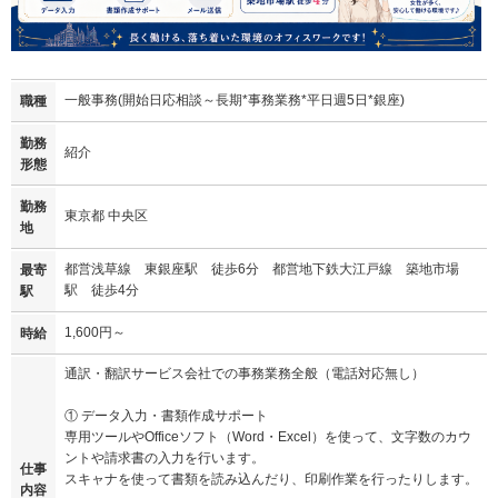
一般事務(開始日応相談～長期*事務業務*平日週5日*銀座)
職種
勤務
紹介
形態
勤務
東京都 中央区
地
都営浅草線 東銀座駅 徒歩6分 都営地下鉄大江戸線 築地市場
最寄
駅 徒歩4分
駅
1,600円～
時給
通訳・翻訳サービス会社での事務業務全般（電話対応無し）
① データ入力・書類作成サポート
専用ツールやOfficeソフト（Word・Excel）を使って、文字数のカウ
ントや請求書の入力を行います。
仕事
スキャナを使って書類を読み込んだり、印刷作業を行ったりします。
内容