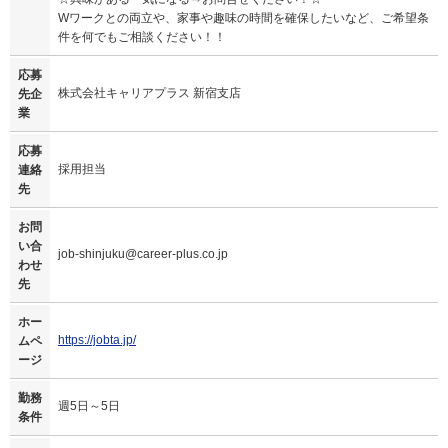
Wワークとの両立や、家事や趣味の時間を確保したいなど、ご希望条
件を何でもご相談ください！！
応募
株式会社キャリアプラス 新宿支店
先企
業
応募
採用担当
連絡
先
お問
い合
job-shinjuku@career-plus.co.jp
わせ
先
ホー
https://jobta.jp/
ムペ
ージ
勤務
週5日～5日
条件