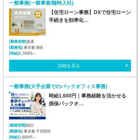
一般事務(一般事務/随時入社)
【住宅ローン事務】DXで住宅ローン
手続きを効率化…
[勤務形態]
派遣
[勤務地]
東京都 港区
[時給]
1,700円～
詳細を見る
一般事務(大手企業でのバックオフィス事務)
時給1,600円｜事務経験を活かせる
損保バックオ…
[勤務形態]
紹介
[勤務地]
東京都 千代田区
[時給]
1,600円～