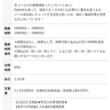
② メールでの業務連絡（テンプレートあり）
Outlookを使って、登録スタッフの方にお仕事のご案内を送ります。
メール送信前にチェックする項目が多いため、細かい確認作業が得意
な方に向いています！
10時00分 ～ 18時00分
勤務
10時30分 ～ 18時30分
時間
※残業ほぼなし（残業なし可、残業可能であれば1日0~1時間程度発
勤務
生の可能性あり）
時間
※8割は10：00～18：00シフト、たまに10：30～18：30シフトをお
備考
願いするケースがございます。
休憩
60分
時間
土,日,祝
休日
交通
1ヶ月の切符代・定期代の比較支給（非課税上限15万円）
費
【入社日】応相談★即日入社希望歓迎★
【座学+OJT研修】入社後約2週間程度