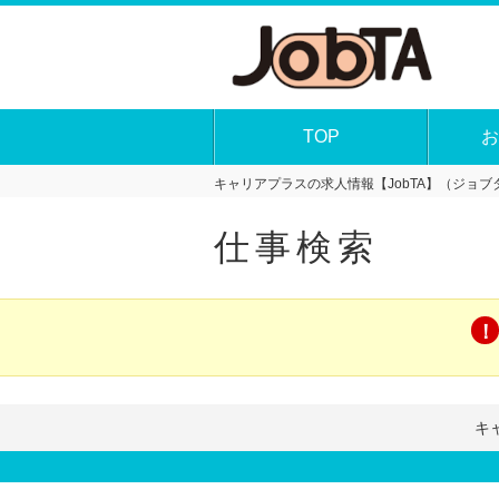
TOP
お
キャリアプラスの求人情報【JobTA】（ジョブタ
仕事検索
キ