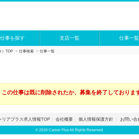
仕事を探す
支店一覧
仕事一覧
）TOP
仕事検索
仕事一覧
この仕事は既に削除されたか、募集を終了しておりま
ャリアプラス求人情報TOP
会社概要
個人情報保護方針
お問い合
© 2026 Career Plus All Rights Reserved.